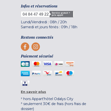
Infos et réservations
Service gratuit +
04 84 47 49 22
prix appel
Lundi/Vendredi :
08h
/
20h
Samedi et jours fériés :
09h
/
18h
Restons connectés
Paiement sécurisé
En savoir plus
² hors Appart'hôtel Odalys City
³ seulement 30€ de frais (hors frais de
dossier)