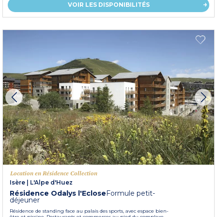
VOIR LES DISPONIBILITÉS
Location en Résidence Collection
Isère
|
L'Alpe d'Huez
Résidence Odalys l'Eclose
Formule petit-
déjeuner
Résidence de standing face au palais des sports, avec espace bien-
être et piscine. Restaurants et commerces au pied du complexe.