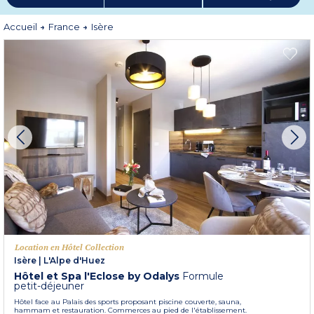
la Coupe Icare. De plus, en Isère, les sportifs ont la chance de profiter de
terrains de jeux incomparables à travers des paysages variés aussi bien par
son terroir que par ses traditions vielles de plusieurs siècles. En vacances en
Accueil
France
Isère
Isère, prenez le temps de découvrir cet unique petit bout de France.
Plus d'informations
Location en Hôtel Collection
Isère
|
L'Alpe d'Huez
Hôtel et Spa l'Eclose by Odalys
Formule
petit-déjeuner
Hôtel face au Palais des sports proposant piscine couverte, sauna,
hammam et restauration. Commerces au pied de l'établissement.