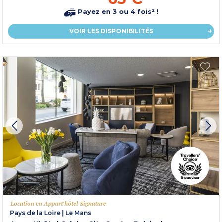
Payez en 3 ou 4 fois² !
VOIR LES DISPONIBILITÉS
Location en Appart'hôtel Signature
Pays de la Loire
|
Le Mans