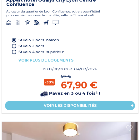
Appart'hôtel Odalys City Lyon Centre
Confluence
Au cœur du quartier de Lyon Confluence, votre appart’hôtel
propose piscine couverte chauffée, salle de fitness et wifi.
Studio 2 pers. balcon
Studio 2 pers.
Studio 4 pers. supérieur
VOIR PLUS DE LOGEMENTS
du
13/08/2026
au 14/08/2026
97 €
67,90 €
-30%
Payez en 3 ou 4 fois² !
VOIR LES DISPONIBILITÉS