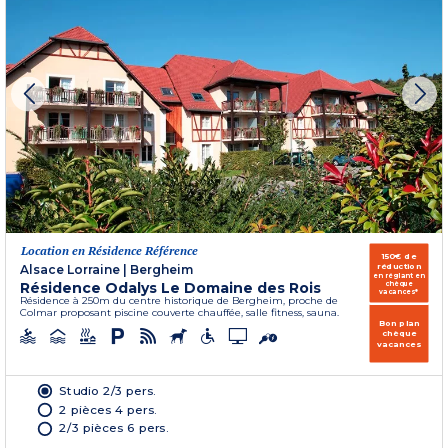
Location en Résidence Référence
150€ de
réduction
Alsace Lorraine
|
Bergheim
en réglant en
Résidence Odalys Le Domaine des Rois
chèque
vacances*
Résidence à 250m du centre historique de Bergheim, proche de
Colmar proposant piscine couverte chauffée, salle fitness, sauna.
Bon plan
chèque
vacances
Studio 2/3 pers.
2 pièces 4 pers.
2/3 pièces 6 pers.