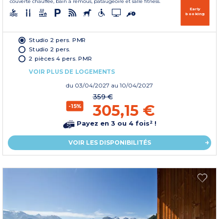
couverte chauffée, bain à remous, pataugeoire et salle fitness.
Early
booking
Studio 2 pers. PMR
Studio 2 pers.
2 pièces 4 pers. PMR
VOIR PLUS DE LOGEMENTS
du
03/04/2027
au 10/04/2027
359 €
305,15 €
-15%
Payez en 3 ou 4 fois² !
VOIR LES DISPONIBILITÉS