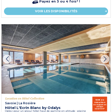
Payez en 3 ou 4 fois² !
VOIR LES DISPONIBILITÉS
Location en Hôtel Collection
150€ de
réduction
Savoie
|
La Rosière
en réglant en
Hôtel L'Ecrin Blanc by Odalys
chèque
vacances*
Optez pour un séjour hôtel haut de gamme en altitude : piscine