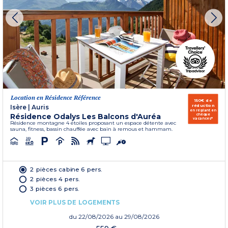
Location en Résidence Référence
150€ de
réduction
Isère
|
Auris
en réglant en
Résidence Odalys Les Balcons d'Auréa
chèque
vacances*
Résidence montagne 4 étoiles proposant un espace détente avec
sauna, fitness, bassin chauffée avec bain à remous et hammam.
2 pièces cabine 6 pers.
2 pièces 4 pers.
3 pièces 6 pers.
VOIR PLUS DE LOGEMENTS
du
22/08/2026
au 29/08/2026