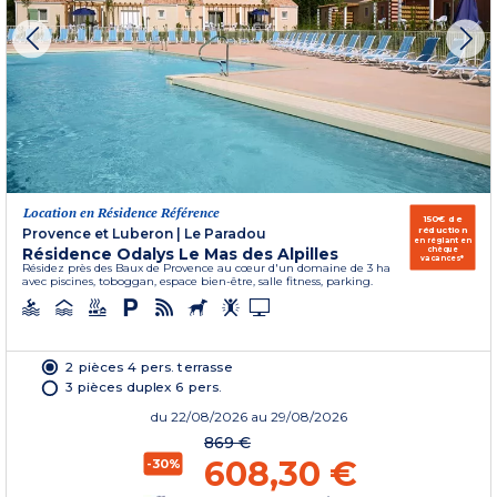
Location en Résidence Référence
150€ de
réduction
Provence et Luberon
|
Le Paradou
en réglant en
Résidence Odalys Le Mas des Alpilles
chèque
vacances*
Résidez près des Baux de Provence au cœur d'un domaine de 3 ha
avec piscines, toboggan, espace bien-être, salle fitness, parking.
2 pièces 4 pers. terrasse
3 pièces duplex 6 pers.
du
22/08/2026
au 29/08/2026
869 €
608,30 €
-30%