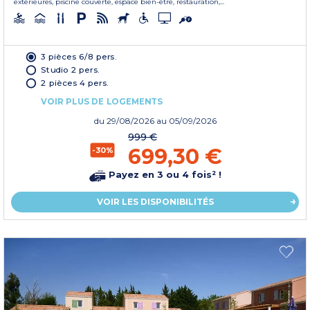
extérieures, piscine couverte, espace bien-être, restauration,...
3 pièces 6/8 pers.
Studio 2 pers.
2 pièces 4 pers.
VOIR PLUS DE LOGEMENTS
du
29/08/2026
au 05/09/2026
999 €
699,30 €
-30%
Payez en 3 ou 4 fois² !
VOIR LES DISPONIBILITÉS