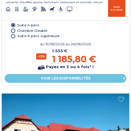
couverte chauffée, sauna, hammam, restaurant et activités nature.
Early
booking
Suite 4 pers.
Chambre Double
Suite 6 pers. supérieure
du
19/08/2026
au 26/08/2026
1 333 €
1 185,80 €
-11%
Payez en 3 ou 4 fois² !
VOIR LES DISPONIBILITÉS