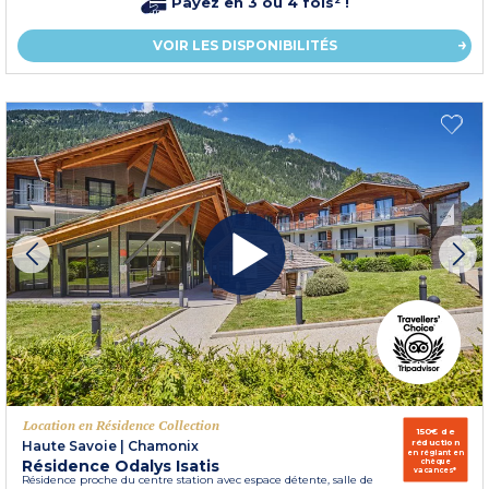
Payez en 3 ou 4 fois² !
VOIR LES DISPONIBILITÉS
Location en Résidence Collection
150€ de
réduction
Haute Savoie
|
Chamonix
en réglant en
Résidence Odalys Isatis
chèque
vacances*
Résidence proche du centre station avec espace détente, salle de