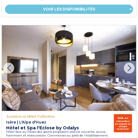
VOIR LES DISPONIBILITÉS
Location en Hôtel Collection
150€ de
réduction
Isère
|
L'Alpe d'Huez
en réglant en
Hôtel et Spa l'Eclose by Odalys
chèque
vacances*
Hôtel face au Palais des sports proposant piscine couverte, sauna,
hammam et restauration. Commerces au pied de l'établissement.