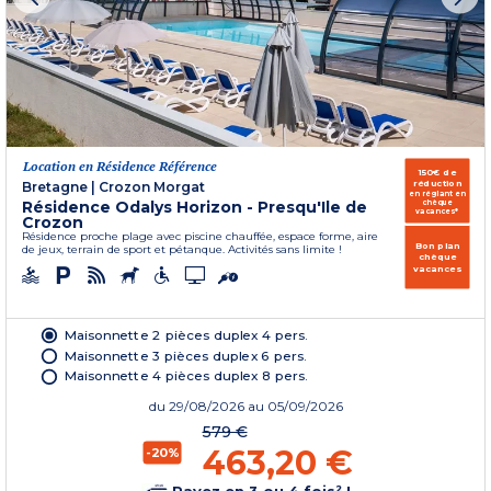
Location en Résidence Référence
150€ de
réduction
Bretagne
|
Crozon Morgat
en réglant en
Résidence Odalys Horizon - Presqu'Ile de
chèque
vacances*
Crozon
Résidence proche plage avec piscine chauffée, espace forme, aire
Bon plan
de jeux, terrain de sport et pétanque. Activités sans limite !
chèque
vacances
Maisonnette 2 pièces duplex 4 pers.
Maisonnette 3 pièces duplex 6 pers.
Maisonnette 4 pièces duplex 8 pers.
du
29/08/2026
au 05/09/2026
579 €
463,20 €
-20%