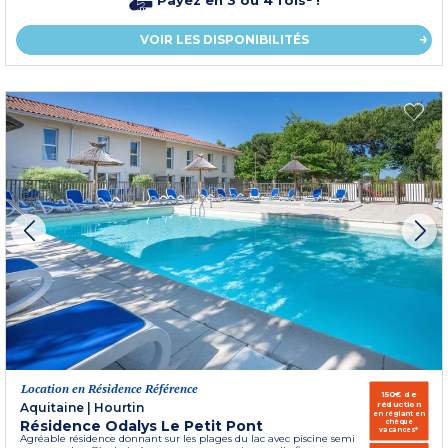
Payez en 3 ou 4 fois² !
VOIR LES DISPONIBILITÉS
Location en Résidence Référence
150€ de
réduction
Aquitaine
|
Hourtin
en réglant en
Résidence Odalys Le Petit Pont
chèque
vacances*
Agréable résidence donnant sur les plages du lac avec piscine semi