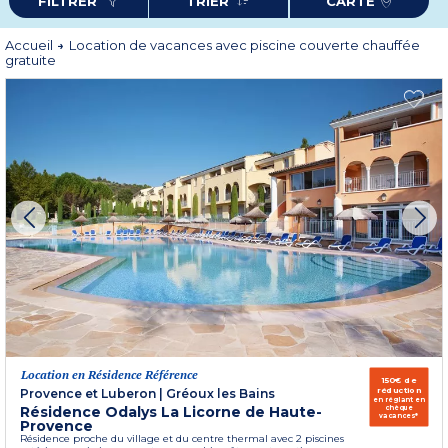
FILTRER
TRIER
CARTE
Accueil
Location de vacances avec piscine couverte chauffée
gratuite
Location en Résidence Référence
150€ de
réduction
Provence et Luberon
|
Gréoux les Bains
en réglant en
Résidence Odalys La Licorne de Haute-
chèque
vacances*
Provence
Résidence proche du village et du centre thermal avec 2 piscines