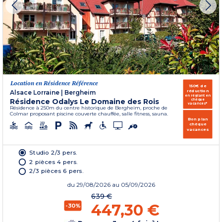
Location en Résidence Référence
150€ de
réduction
Alsace Lorraine
|
Bergheim
en réglant en
Résidence Odalys Le Domaine des Rois
chèque
vacances*
Résidence à 250m du centre historique de Bergheim, proche de
Colmar proposant piscine couverte chauffée, salle fitness, sauna.
Bon plan
chèque
vacances
Studio 2/3 pers.
2 pièces 4 pers.
2/3 pièces 6 pers.
du
29/08/2026
au 05/09/2026
639 €
447,30 €
-30%