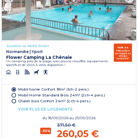
Location en Mobil homes
150€ de
réduction
Normandie
|
Yport
en réglant en
Flower Camping La Chênaie
chèque
vacances*
Un camping près de la plage, avec piscine chauffée, équipements
sportifs et de loisirs à votre disposition !
Mobil home Confort 18m² (1ch-2 pers.)
Mobil Home Standard Bois 24m² (2ch-4 pers.)
Chalet bois Confort 24m² (2ch-4 pers.)
VOIR PLUS DE LOGEMENTS
du
18/09/2026
au 25/09/2026
371,50 €
260,05 €
-30%