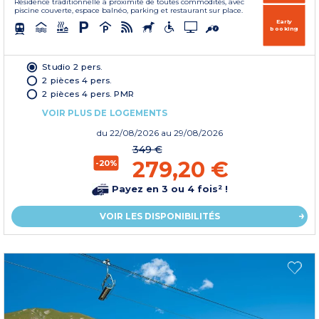
Résidence traditionnelle à proximité de toutes commodités, avec
piscine couverte, espace balnéo, parking et restaurant sur place.
Early
booking
Studio 2 pers.
2 pièces 4 pers.
2 pièces 4 pers. PMR
VOIR PLUS DE LOGEMENTS
du
22/08/2026
au 29/08/2026
349 €
279,20 €
-20%
Payez en 3 ou 4 fois² !
VOIR LES DISPONIBILITÉS