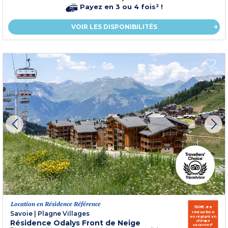
Payez en 3 ou 4 fois² !
VOIR LES DISPONIBILITÉS
Location en Résidence Référence
150€ de
réduction
Savoie
|
Plagne Villages
en réglant en
Résidence Odalys Front de Neige
chèque
vacances*