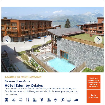
Location en Hôtel Collection
150€ de
réduction
Savoie
|
Les Arcs
en réglant en
Hôtel Eden by Odalys
chèque
vacances*
Dominant la Vallée de la Tarentaise, cet hôtel de standing en
Savoie propose un hébergement de choix. Avec piscine, sauna,
hammam.
Early
booking