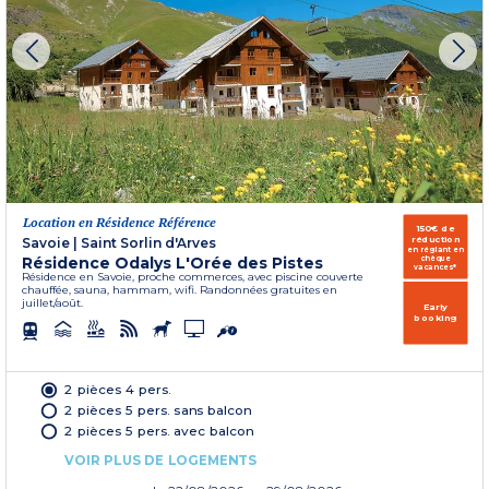
Location en Résidence Référence
150€ de
réduction
Savoie
|
Saint Sorlin d'Arves
en réglant en
Résidence Odalys L'Orée des Pistes
chèque
vacances*
Résidence en Savoie, proche commerces, avec piscine couverte
chauffée, sauna, hammam, wifi. Randonnées gratuites en
juillet/août.
Early
booking
2 pièces 4 pers.
2 pièces 5 pers. sans balcon
2 pièces 5 pers. avec balcon
VOIR PLUS DE LOGEMENTS