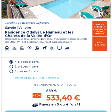
Location en Résidence Référence
150€ de
réduction
Savoie
|
Valloire
en réglant en
Résidence Odalys Le Hameau et les
chèque
vacances*
Chalets de la Vallée d'Or
Résidence à Valloire, proche du village, avec piscine semi-couverte
chauffée, WIFI et proposant sauna et parking couvert.
Early
booking
4 pièces 8 pers.
2 pièces 4 pers.
3 pièces 6 pers.
VOIR PLUS DE LOGEMENTS
du
22/08/2026
au 29/08/2026
889 €
533,40 €
-40%
Payez en 3 ou 4 fois² !