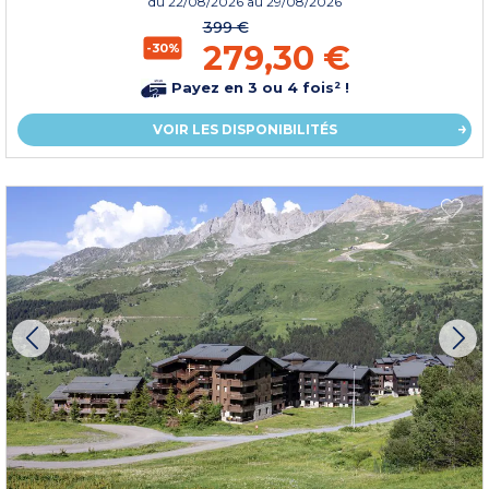
du
22/08/2026
au 29/08/2026
399 €
279,30 €
-30%
Payez en 3 ou 4 fois² !
VOIR LES DISPONIBILITÉS