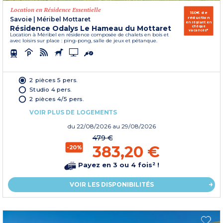
Location en Résidence Essentielle
150€ de
réduction
Savoie
|
Méribel Mottaret
en réglant en
Résidence Odalys Le Hameau du Mottaret
chèque
vacances*
Location à Méribel en résidence composée de chalets en bois et
avec loisirs sur place : ping-pong, salle de jeux et pétanque.
2 pièces 5 pers.
Studio 4 pers.
2 pièces 4/5 pers.
VOIR PLUS DE LOGEMENTS
du
22/08/2026
au 29/08/2026
479 €
383,20 €
-20%
Payez en 3 ou 4 fois² !
VOIR LES DISPONIBILITÉS