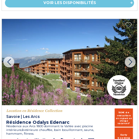
VOIR LES DISPONIBILITÉS
Location en Résidence Collection
150€ de
réduction
Savoie
|
Les Arcs
en réglant en
Résidence Odalys Edenarc
chèque
vacances*
Résidence aux Arcs 1800 dominant la Vallée avec piscine
intérieure/extérieure chauffée, bain bouillonnant, sauna,
hammam, fitness.
Early
booking