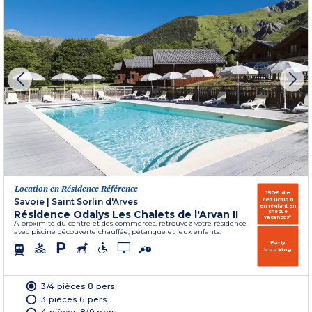
Location en Résidence Référence
150€ de
réduction
Savoie
|
Saint Sorlin d'Arves
en réglant en
Résidence Odalys Les Chalets de l'Arvan II
chèque
vacances*
A proximité du centre et des commerces, retrouvez votre résidence
avec piscine découverte chauffée, pétanque et jeux enfants.
Early
booking
3/4 pièces 8 pers.
3 pièces 6 pers.
4 pièces 8/9 pers.