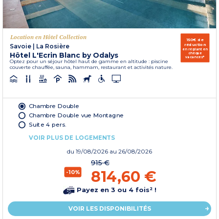
Location en Hôtel Collection
150€ de
réduction
Savoie
|
La Rosière
en réglant en
Hôtel L'Ecrin Blanc by Odalys
chèque
vacances*
Optez pour un séjour hôtel haut de gamme en altitude : piscine
couverte chauffée, sauna, hammam, restaurant et activités nature.
Chambre Double
Chambre Double vue Montagne
Suite 4 pers.
VOIR PLUS DE LOGEMENTS
du
19/08/2026
au 26/08/2026
915 €
814,60 €
-10%
Payez en 3 ou 4 fois² !
VOIR LES DISPONIBILITÉS