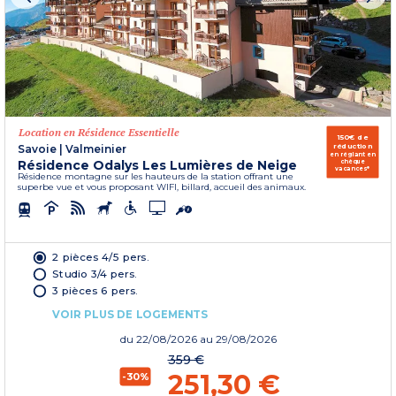
Location en Résidence Essentielle
150€ de
réduction
Savoie
|
Valmeinier
en réglant en
Résidence Odalys Les Lumières de Neige
chèque
vacances*
Résidence montagne sur les hauteurs de la station offrant une
superbe vue et vous proposant WIFI, billard, accueil des animaux.
2 pièces 4/5 pers.
Studio 3/4 pers.
3 pièces 6 pers.
VOIR PLUS DE LOGEMENTS
du
22/08/2026
au 29/08/2026
359 €
251,30 €
-30%