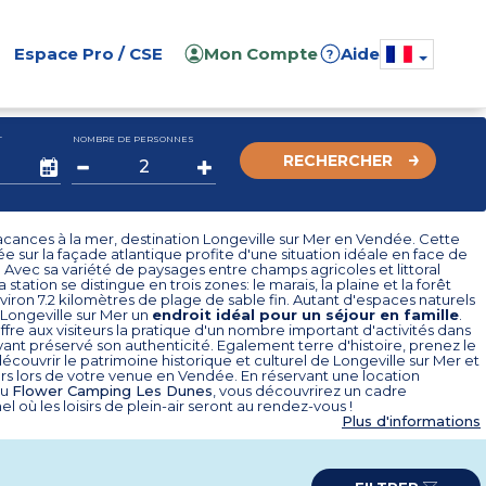
Espace Pro / CSE
Mon Compte
Aide
?
T
NOMBRE DE PERSONNES
RECHERCHER
cances à la mer, destination Longeville sur Mer en Vendée. Cette
uée sur la façade atlantique profite d'une situation idéale en face de
. Avec sa variété de paysages entre champs agricoles et littoral
a station se distingue en trois zones: le marais, la plaine et la forêt
iron 7.2 kilomètres de plage de sable fin. Autant d'espaces naturels
 Longeville sur Mer un
endroit idéal pour un séjour en famille
.
offre aux visiteurs la pratique d'un nombre important d'activités dans
ant préservé son authenticité. Egalement terre d'histoire, prenez le
couvrir le patrimoine historique et culturel de Longeville sur Mer et
rs lors de votre venue en Vendée. En réservant une location
au
Flower Camping Les Dunes
, vous découvrirez un cadre
l où les loisirs de plein-air seront au rendez-vous !
Plus d'informations