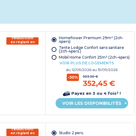
150€ de
réduction
Homeflower Premium 29m² (2ch-
4pers)
en réglant en
chèque
Tente Lodge Confort sans sanitaire
vacances*
(2ch-4pers.)
Mobil Home Confort 25m² (2ch-4pers)
VOIR PLUS DE LOGEMENTS
du
12/09/2026
au 19/09/2026
503,50 €
-30%
352,45 €
Payez en 3 ou 4 fois² !
VOIR LES DISPONIBILITÉS
150€ de
réduction
Studio 2 pers.
en réglant en