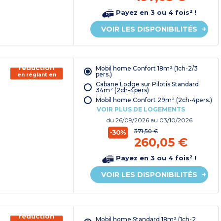
Payez en 3 ou 4 fois² !
VOIR LES DISPONIBILITÉS
150€ de
réduction
Mobil home Confort 18m² (1ch-2/3
pers.)
en réglant en
chèque
Cabane Lodge sur Pilotis Standard
vacances*
34m² (2ch-4pers)
Mobil home Confort 29m² (2ch-4pers.)
VOIR PLUS DE LOGEMENTS
du
26/09/2026
au 03/10/2026
371,50 €
-30%
260,05 €
Payez en 3 ou 4 fois² !
VOIR LES DISPONIBILITÉS
150€ de
réduction
Mobil home Standard 18m² (1ch-2