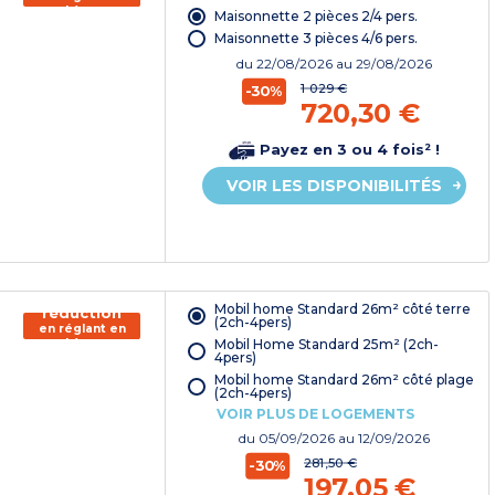
chèque
Maisonnette 2 pièces 2/4 pers.
vacances*
Maisonnette 3 pièces 4/6 pers.
du
22/08/2026
au 29/08/2026
1 029 €
-30%
720,30 €
Payez en 3 ou 4 fois² !
VOIR LES DISPONIBILITÉS
150€ de
Mobil home Standard 26m² côté terre
réduction
(2ch-4pers)
en réglant en
Mobil Home Standard 25m² (2ch-
chèque
4pers)
vacances*
Mobil home Standard 26m² côté plage
(2ch-4pers)
VOIR PLUS DE LOGEMENTS
du
05/09/2026
au 12/09/2026
281,50 €
-30%
197,05 €