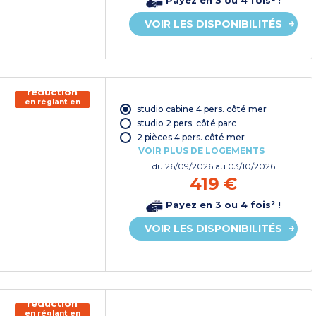
Payez en 3 ou 4 fois² !
VOIR LES DISPONIBILITÉS
150€ de
réduction
en réglant en
studio cabine 4 pers. côté mer
chèque
vacances*
studio 2 pers. côté parc
2 pièces 4 pers. côté mer
VOIR PLUS DE LOGEMENTS
du
26/09/2026
au 03/10/2026
419 €
Payez en 3 ou 4 fois² !
VOIR LES DISPONIBILITÉS
150€ de
réduction
en réglant en