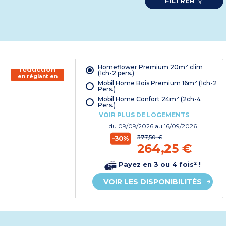
FILTRER
150€ de
Homeflower Premium 20m² clim
réduction
(1ch-2 pers.)
en réglant en
Mobil Home Bois Premium 16m² (1ch-2
chèque
Pers.)
vacances*
Mobil Home Confort 24m² (2ch-4
Pers.)
VOIR PLUS DE LOGEMENTS
du
09/09/2026
au 16/09/2026
377,50 €
-30%
264,25 €
Payez en 3 ou 4 fois² !
VOIR LES DISPONIBILITÉS