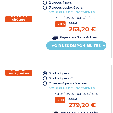
chèque
2 pièces 4 pers.
vacances*
3 pièces duplex 6 pers.
VOIR PLUS DE LOGEMENTS
Bon plan
du
10/10/2026
au 17/10/2026
chèque
vacances
329 €
-20%
263,20 €
Payez en 3 ou 4 fois² !
VOIR LES DISPONIBILITÉS
150€ de
réduction
Studio 2 pers.
en réglant en
chèque
Studio 2 pers. Confort
vacances*
2 pièces 4 pers. côté mer
VOIR PLUS DE LOGEMENTS
du
03/10/2026
au 10/10/2026
349 €
-20%
279,20 €