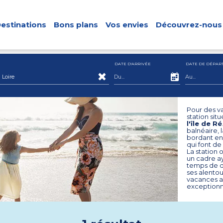
estinations
Bons plans
Vos envies
Découvrez-nous
DATE D'ARRIVÉE
DATE DE DÉPAR
Loire
Pour des va
station sit
l'île de Ré
balnéaire, l
bordant env
qui font de
La station 
un cadre ay
temps de dé
ses alentou
vacances 
exceptionne