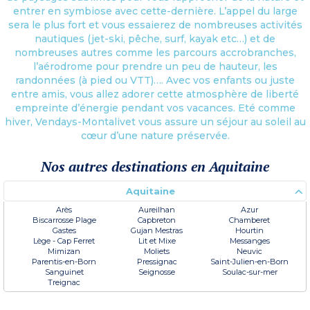
entrer en symbiose avec cette-dernière. L’appel du large
sera le plus fort et vous essaierez de nombreuses activités
nautiques (jet-ski, pêche, surf, kayak etc…) et de
nombreuses autres comme les parcours accrobranches,
l’aérodrome pour prendre un peu de hauteur, les
randonnées (à pied ou VTT)…. Avec vos enfants ou juste
entre amis, vous allez adorer cette atmosphère de liberté
empreinte d’énergie pendant vos vacances. Eté comme
hiver, Vendays-Montalivet vous assure un séjour au soleil au
cœur d’une nature préservée.
Nos autres destinations en Aquitaine
Aquitaine
Arès
Aureilhan
Azur
Biscarrosse Plage
Capbreton
Chamberet
Gastes
Gujan Mestras
Hourtin
Lège - Cap Ferret
Lit et Mixe
Messanges
Mimizan
Moliets
Neuvic
Parentis-en-Born
Pressignac
Saint-Julien-en-Born
Sanguinet
Seignosse
Soulac-sur-mer
Treignac