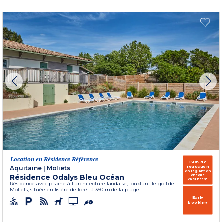
Location en Résidence Référence
150€ de
réduction
Aquitaine
|
Moliets
en réglant en
Résidence Odalys Bleu Océan
chèque
vacances*
Résidence avec piscine à l'architecture landaise, jouxtant le golf de
Moliets, située en lisière de forêt à 350 m de la plage.
Early
booking