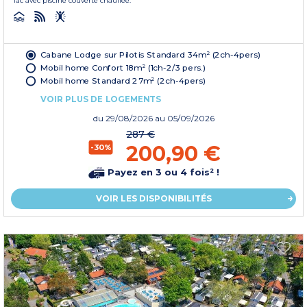
lac avec piscine couverte chauffée.
Cabane Lodge sur Pilotis Standard 34m² (2ch-4pers)
Mobil home Confort 18m² (1ch-2/3 pers.)
Mobil home Standard 27m² (2ch-4pers)
VOIR PLUS DE LOGEMENTS
du
29/08/2026
au 05/09/2026
287 €
200,90 €
-30%
Payez en 3 ou 4 fois² !
VOIR LES DISPONIBILITÉS