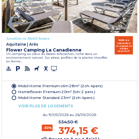
Location en Mobil homes
150€ de
réduction
Aquitaine
|
Arès
en réglant en
Flower Camping La Canadienne
chèque
vacances*
Un camping au cœur du Bassin d’Arcachon, niché dans un
environnement naturel. Sur place, profitez de la piscine chauffée
en forme...
Mobil Home Premium clim 28m² (2ch-4pers)
Homeflower Premium 20m² (1ch-2 pers.)
Mobil Home Standard 23m² (2ch-4pers.)
VOIR PLUS DE LOGEMENTS
du
19/09/2026
au 26/09/2026
534,50 €
374,15 €
-30%
Payez en 3 ou 4 fois² !