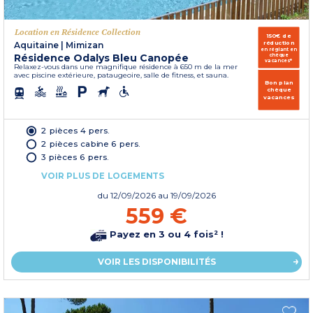
Location en Résidence Collection
150€ de
réduction
Aquitaine
|
Mimizan
en réglant en
Résidence Odalys Bleu Canopée
chèque
vacances*
Relaxez-vous dans une magnifique résidence à 650 m de la mer
avec piscine extérieure, pataugeoire, salle de fitness, et sauna.
Bon plan
chèque
vacances
2 pièces 4 pers.
2 pièces cabine 6 pers.
3 pièces 6 pers.
VOIR PLUS DE LOGEMENTS
du
12/09/2026
au 19/09/2026
559 €
Payez en 3 ou 4 fois² !
VOIR LES DISPONIBILITÉS