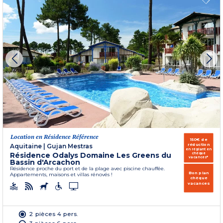
Location en Résidence Référence
150€ de
réduction
Aquitaine
|
Gujan Mestras
en réglant en
Résidence Odalys Domaine Les Greens du
chèque
vacances*
Bassin d'Arcachon
Résidence proche du port et de la plage avec piscine chauffée.
Bon plan
Appartements, maisons et villas rénovés !
chèque
vacances
2 pièces 4 pers.