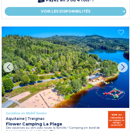
VOIR LES DISPONIBILITÉS
Location en Mobil homes
150€ de
réduction
Aquitaine
|
Treignac
en réglant en
Flower Camping La Plage
chèque
vacances*
Des vacances au vert avec toute la famille ! Camping en bord de