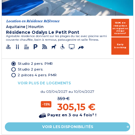
Location en Résidence Référence
150€ de
réduction
Aquitaine
|
Hourtin
en réglant en
Résidence Odalys Le Petit Pont
chèque
vacances*
Agréable résidence donnant sur les plages du lac avec piscine semi
couverte chauffée, bain à remous, pataugeoire et salle fitness.
Early
booking
Studio 2 pers. PMR
Studio 2 pers.
2 pièces 4 pers. PMR
VOIR PLUS DE LOGEMENTS
du
03/04/2027
au 10/04/2027
359 €
305,15 €
-15%
Payez en 3 ou 4 fois² !
VOIR LES DISPONIBILITÉS