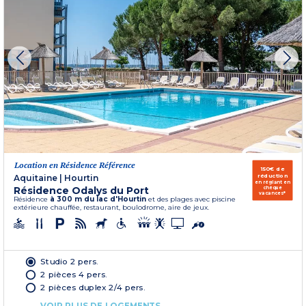
Location en Résidence Référence
150€ de
réduction
Aquitaine
|
Hourtin
en réglant en
Résidence Odalys du Port
chèque
vacances*
Résidence
à 300 m du lac d'Hourtin
et des plages avec piscine
extérieure chauffée, restaurant, boulodrome, aire de jeux.
Studio 2 pers.
2 pièces 4 pers.
2 pièces duplex 2/4 pers.
VOIR PLUS DE LOGEMENTS