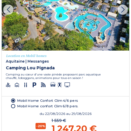
Location en Mobil homes
Aquitaine
|
Messanges
Camping Lou Pignada
Camping au cœur d'une vaste pinède proposant parc aquatique
chauffé, toboggans, animations pour tous en saison !
Mobil Home Confort Clim 4/6 pers
Mobil Home confort Clim 6/8 pers.
du
22/08/2026
au 29/08/2026
1 559 €
1 247,20 €
-20%