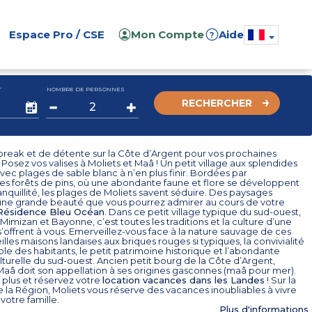
Espace Pro / CSE
Mon Compte
Aide
?
T
NOMBRE DE PERSONNES
RECHERCHER
break et de détente sur la Côte d’Argent pour vos prochaines
Posez vos valises à Moliets et Maâ ! Un petit village aux splendides
ec plages de sable blanc à n’en plus finir. Bordées par
es forêts de pins, où une abondante faune et flore se développent
anquillité, les plages de Moliets savent séduire. Des paysages
’une grande beauté que vous pourrez admirer au cours de votre
Résidence Bleu Océan
. Dans ce petit village typique du sud-ouest,
 Mimizan et Bayonne, c’est toutes les traditions et la culture d’une
s’offrent à vous. Emerveillez-vous face à la nature sauvage de ces
ieilles maisons landaises aux briques rouges si typiques, la convivialité
e des habitants, le petit patrimoine historique et l’abondante
lturelle du sud-ouest. Ancien petit bourg de la Côte d’Argent,
Maâ doit son appellation à ses origines gasconnes (maâ pour mer).
 plus et réservez votre
location vacances dans les Landes
! Sur la
 la Région, Moliets vous réserve des vacances inoubliables à vivre
votre famille.
Plus d'informations