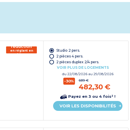
150€ de
réduction
Studio 2 pers.
en réglant en
chèque
2 pièces 4 pers.
vacances*
2 pièces duplex 2/4 pers.
VOIR PLUS DE LOGEMENTS
du
22/08/2026
au 29/08/2026
689 €
-30%
482,30 €
Payez en 3 ou 4 fois² !
VOIR LES DISPONIBILITÉS
150€ de