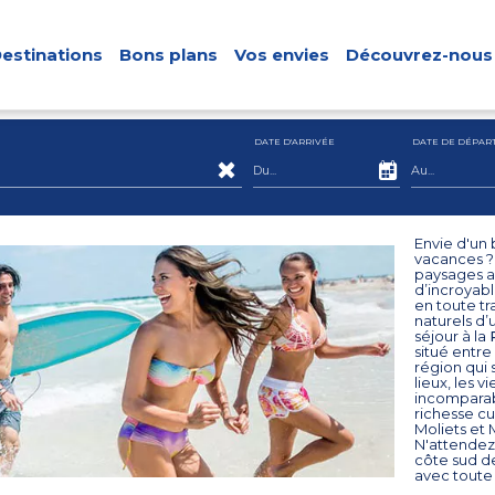
estinations
Bons plans
Vos envies
Découvrez-nous
DATE D'ARRIVÉE
DATE DE DÉPAR
Envie d'un 
vacances ? 
paysages av
d’incroyabl
en toute tr
naturels d
séjour à la
situé entre
région qui 
lieux, les v
incomparabl
richesse cu
Moliets et 
N'attendez
côte sud de
avec toute 