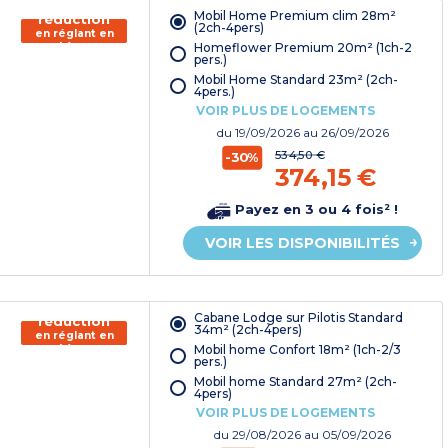
150€ de
Mobil Home Premium clim 28m²
réduction
(2ch-4pers)
en réglant en
Homeflower Premium 20m² (1ch-2
chèque
pers.)
vacances*
Mobil Home Standard 23m² (2ch-
4pers.)
VOIR PLUS DE LOGEMENTS
du
19/09/2026
au 26/09/2026
534,50 €
-30%
374,15 €
Payez en 3 ou 4 fois² !
VOIR LES DISPONIBILITÉS
150€ de
Cabane Lodge sur Pilotis Standard
réduction
34m² (2ch-4pers)
en réglant en
Mobil home Confort 18m² (1ch-2/3
chèque
pers.)
vacances*
Mobil home Standard 27m² (2ch-
4pers)
VOIR PLUS DE LOGEMENTS
du
29/08/2026
au 05/09/2026