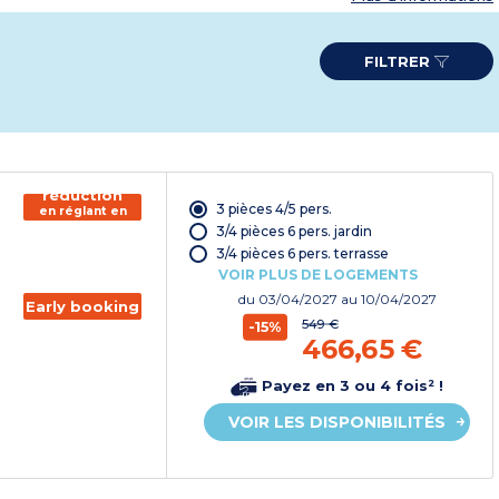
FILTRER
150€ de
réduction
3 pièces 4/5 pers.
en réglant en
chèque
3/4 pièces 6 pers. jardin
vacances*
3/4 pièces 6 pers. terrasse
VOIR PLUS DE LOGEMENTS
du
03/04/2027
au 10/04/2027
Early booking
549 €
-15%
466,65 €
Payez en 3 ou 4 fois² !
VOIR LES DISPONIBILITÉS