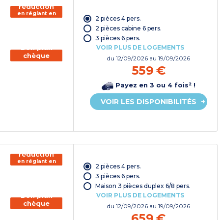
réduction
en réglant en
2 pièces 4 pers.
chèque
vacances*
2 pièces cabine 6 pers.
3 pièces 6 pers.
VOIR PLUS DE LOGEMENTS
Bon plan
chèque
du
12/09/2026
au 19/09/2026
vacances
559 €
Payez en 3 ou 4 fois² !
VOIR LES DISPONIBILITÉS
150€ de
réduction
en réglant en
2 pièces 4 pers.
chèque
vacances*
3 pièces 6 pers.
Maison 3 pièces duplex 6/8 pers.
VOIR PLUS DE LOGEMENTS
Bon plan
chèque
du
12/09/2026
au 19/09/2026
vacances
659 €