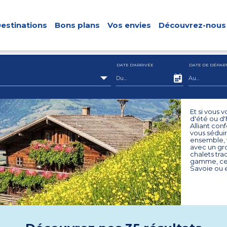
estinations
Bons plans
Vos envies
Découvrez-nous
DATE D'ARRIVÉE
DATE DE DÉPAR
Et si vous 
d'été ou d'
Alliant con
vous séduir
ensemble, v
avec un gro
chalets tra
gamme, cer
Savoie ou e