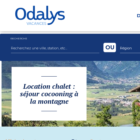
D
RECHERCHE
OU
Région
Location chalet :
séjour cocooning à
la montagne