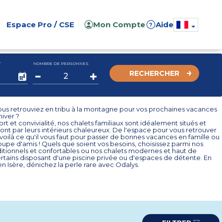
Espace Pro / CSE
Mon Compte
Aide
?
T
NOMBRE DE PERSONNES
RECHERCHER
vous retrouviez en tribu à la montagne pour vos prochaines vacances
hiver ?
fort et convivialité, nos chalets familiaux sont idéalement situés et
ont par leurs intérieurs chaleureux. De l'espace pour vous retrouver
oilà ce qu'il vous faut pour passer de bonnes vacances en famille ou
upe d'amis ! Quels que soient vos besoins, choisissez parmi nos
ditionnels et confortables ou nos chalets modernes et haut de
tains disposant d'une piscine privée ou d'espaces de détente. En
n Isère, dénichez la perle rare avec Odalys.