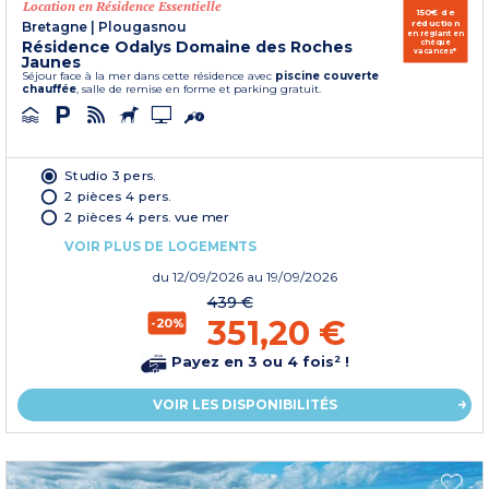
Location en Résidence Essentielle
150€ de
réduction
Bretagne
|
Plougasnou
en réglant en
Résidence Odalys Domaine des Roches
chèque
vacances*
Jaunes
Séjour face à la mer dans cette résidence avec
piscine couverte
chauffée
, salle de remise en forme et parking gratuit.
Studio 3 pers.
2 pièces 4 pers.
2 pièces 4 pers. vue mer
VOIR PLUS DE LOGEMENTS
du
12/09/2026
au 19/09/2026
439 €
351,20 €
-20%
Payez en 3 ou 4 fois² !
VOIR LES DISPONIBILITÉS