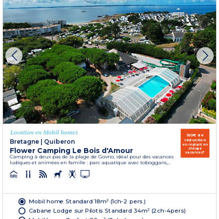
Location en Mobil homes
150€ de
réduction
Bretagne
|
Quiberon
en réglant en
Flower Camping Le Bois d'Amour
chèque
vacances*
Camping à deux pas de la plage de Govrio, idéal pour des vacances
ludiques et animées en famille : parc aquatique avec toboggans,...
Mobil home Standard 18m² (1ch-2 pers.)
Cabane Lodge sur Pilotis Standard 34m² (2ch-4pers)