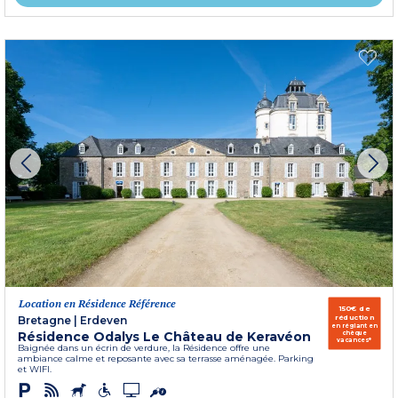
Location en Résidence Référence
150€ de
réduction
Bretagne
|
Erdeven
en réglant en
Résidence Odalys Le Château de Keravéon
chèque
vacances*
Baignée dans un écrin de verdure, la Résidence offre une
ambiance calme et reposante avec sa terrasse aménagée. Parking
et WIFI.