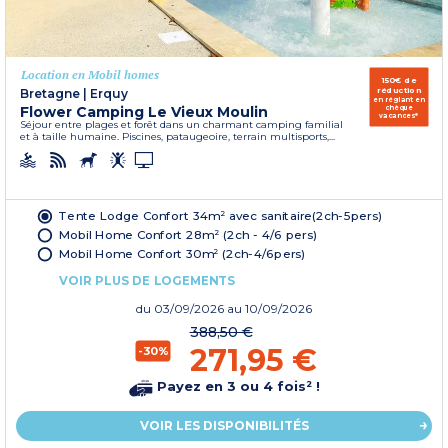
Location en Mobil homes
150€ de
réduction
Bretagne
|
Erquy
en réglant en
Flower Camping Le Vieux Moulin
chèque
vacances*
Séjour entre plages et forêt dans un charmant camping familial
et à taille humaine. Piscines, pataugeoire, terrain multisports,...
Tente Lodge Confort 34m² avec sanitaire(2ch-5pers)
Mobil Home Confort 28m² (2ch - 4/6 pers)
Mobil Home Confort 30m² (2ch-4/6pers)
VOIR PLUS DE LOGEMENTS
du
03/09/2026
au 10/09/2026
388,50 €
271,95 €
-30%
Payez en 3 ou 4 fois² !
VOIR LES DISPONIBILITÉS