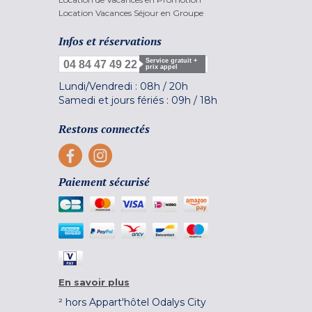
Location Vacances Séjour en Groupe
Infos et réservations
Service gratuit +
04 84 47 49 22
prix appel
Lundi/Vendredi :
08h
/
20h
Samedi et jours fériés :
09h
/
18h
Restons connectés
Paiement sécurisé
En savoir plus
² hors Appart'hôtel Odalys City