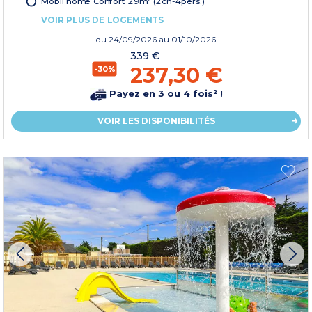
Mobil home Confort 29m² (2ch-4pers.)
VOIR PLUS DE LOGEMENTS
du
24/09/2026
au 01/10/2026
339 €
237,30 €
-30%
Payez en 3 ou 4 fois² !
VOIR LES DISPONIBILITÉS