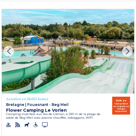
Location en Mobil homes
150€ de
réduction
Bretagne
|
Fouesnant - Beg Meil
en réglant en
Flower Camping Le Vorlen
chèque
vacances*
Camping-club face aux îles de Glénan, à 250 m de la plage de
sable de Beg Meil avec piscine chauffée, toboggans, WIFI.