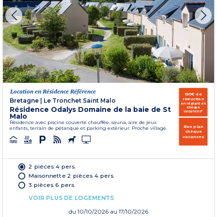
Location en Résidence Référence
150€ de
réduction
Bretagne
|
Le Tronchet Saint Malo
en réglant en
Résidence Odalys Domaine de la baie de St
chèque
vacances*
Malo
Résidence avec piscine couverte chauffée, sauna, aire de jeux
Bon plan
enfants, terrain de pétanque et parking extérieur. Proche village.
chèque
vacances
2 pièces 4 pers.
Maisonnette 2 pièces 4 pers.
3 pièces 6 pers.
VOIR PLUS DE LOGEMENTS
du
10/10/2026
au 17/10/2026