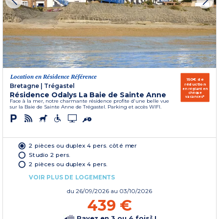
Location en Résidence Référence
150€ de
réduction
Bretagne
|
Trégastel
en réglant en
Résidence Odalys La Baie de Sainte Anne
chèque
vacances*
Face à la mer, notre charmante résidence profite d'une belle vue
sur la Baie de Sainte Anne de Trégastel. Parking et accès WIFI.
2 pièces ou duplex 4 pers. côté mer
Studio 2 pers.
2 pièces ou duplex 4 pers.
VOIR PLUS DE LOGEMENTS
du
26/09/2026
au 03/10/2026
439 €
Payez en 3 ou 4 fois² !