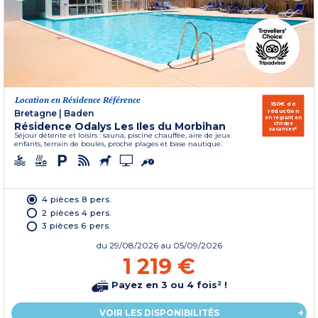
Location en Résidence Référence
150€ de
réduction
Bretagne
|
Baden
en réglant en
Résidence Odalys Les Iles du Morbihan
chèque
vacances*
Séjour détente et loisirs : sauna, piscine chauffée, aire de jeux
enfants, terrain de boules, proche plages et base nautique.
4 pièces 8 pers.
2 pièces 4 pers.
3 pièces 6 pers.
du
29/08/2026
au 05/09/2026
1 219 €
Payez en 3 ou 4 fois² !
VOIR LES DISPONIBILITÉS