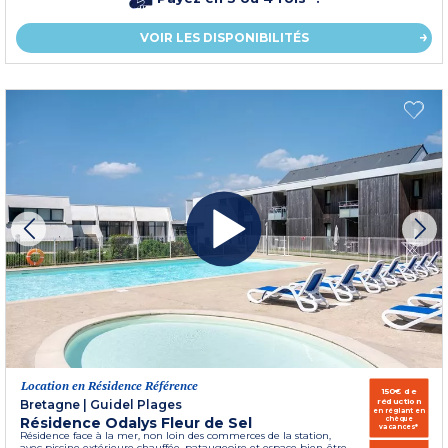
VOIR LES DISPONIBILITÉS
Location en Résidence Référence
150€ de
réduction
Bretagne
|
Guidel Plages
en réglant en
Résidence Odalys Fleur de Sel
chèque
vacances*
Résidence face à la mer, non loin des commerces de la station,
avec piscine extérieure chauffée, pataugeoire et espace bien-être.