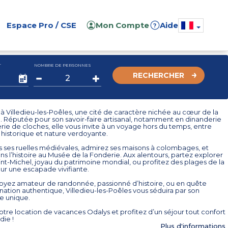
Espace Pro / CSE
Mon Compte
Aide
?
T
NOMBRE DE PERSONNES
RECHERCHER
 Villedieu-les-Poêles, une cité de caractère nichée au cœur de la
 Réputée pour son savoir-faire artisanal, notamment en dinanderie
rie de cloches, elle vous invite à un voyage hors du temps, entre
historique et nature verdoyante.
s ses ruelles médiévales, admirez ses maisons à colombages, et
s l’histoire au Musée de la Fonderie. Aux alentours, partez explorer
nt-Michel, joyau du patrimoine mondial, ou profitez des plages de la
r une escapade vivifiante.
oyez amateur de randonnée, passionné d’histoire, ou en quête
nation authentique, Villedieu-les-Poêles vous séduira par son
e unique.
tre location de vacances Odalys et profitez d’un séjour tout confort
ie !
Plus d'informations