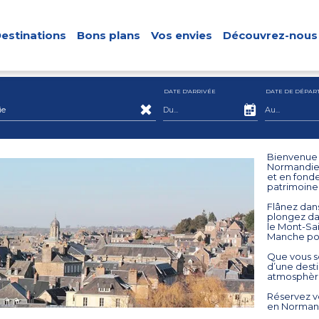
estinations
Bons plans
Vos envies
Découvrez-nous
DATE D'ARRIVÉE
DATE DE DÉPAR
e
Bienvenue à
Normandie.
et en fonde
patrimoine 
Flânez dan
plongez dan
le Mont-Sai
Manche pou
Que vous s
d’une desti
atmosphèr
Réservez vo
en Normand