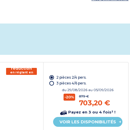
150€ de
réduction
en réglant en
chèque
2 pièces 2/4 pers.
vacances*
3 pièces 4/6 pers.
du
29/08/2026
au 05/09/2026
879 €
-20%
703,20 €
Payez en 3 ou 4 fois² !
VOIR LES DISPONIBILITÉS