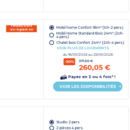
150€ de
réduction
Mobil home Confort 18m² (1ch-2 pers.)
en réglant en
Mobil Home Standard Bois 24m² (2ch-
chèque
4 pers.)
vacances*
Chalet bois Confort 24m² (2ch-4 pers.)
VOIR PLUS DE LOGEMENTS
du
18/09/2026
au 25/09/2026
371,50 €
-30%
260,05 €
Payez en 3 ou 4 fois² !
VOIR LES DISPONIBILITÉS
Studio 2 pers.
2 pièces 4 pers.