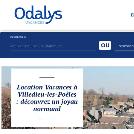
D
RECHERCHE
OU
Normandi
Location Vacances à
Villedieu-les-Poêles
: découvrez un joyau
normand