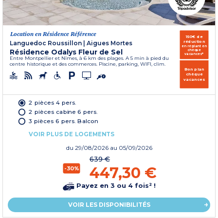
Location en Résidence Référence
150€ de
réduction
Languedoc Roussillon
|
Aigues Mortes
en réglant en
Résidence Odalys Fleur de Sel
chèque
vacances*
Entre Montpellier et Nîmes, à 6 km des plages. A 5 min à pied du
centre historique et des commerces. Piscine, parking, WIFI, clim.
Bon plan
chèque
vacances
2 pièces 4 pers.
2 pièces cabine 6 pers.
3 pièces 6 pers. Balcon
VOIR PLUS DE LOGEMENTS
du
29/08/2026
au 05/09/2026
639 €
447,30 €
-30%
Payez en 3 ou 4 fois² !
VOIR LES DISPONIBILITÉS