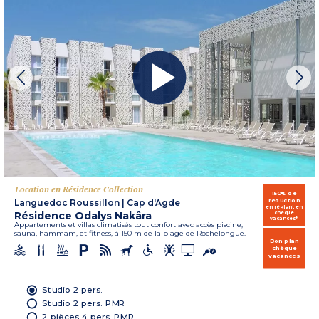
Location en Résidence Collection
150€ de
réduction
Languedoc Roussillon
|
Cap d'Agde
en réglant en
Résidence Odalys Nakâra
chèque
vacances*
Appartements et villas climatisés tout confort avec accès piscine,
sauna, hammam, et fitness, à 150 m de la plage de Rochelongue.
Bon plan
chèque
vacances
Studio 2 pers.
Studio 2 pers. PMR
2 pièces 4 pers. PMR