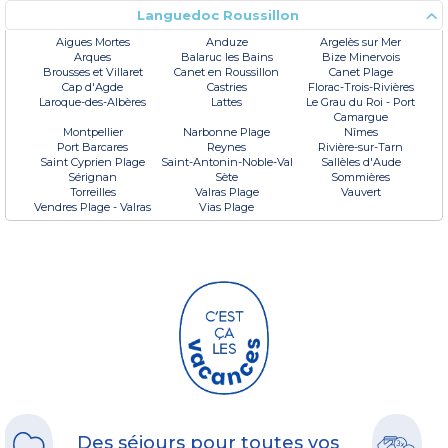
Languedoc Roussillon
Aigues Mortes
Anduze
Argelès sur Mer
Arques
Balaruc les Bains
Bize Minervois
Brousses et Villaret
Canet en Roussillon
Canet Plage
Cap d'Agde
Castries
Florac-Trois-Rivières
Laroque-des-Albères
Lattes
Le Grau du Roi - Port
Camargue
Montpellier
Narbonne Plage
Nîmes
Port Barcares
Reynes
Rivière-sur-Tarn
Saint Cyprien Plage
Saint-Antonin-Noble-Val
Sallèles d'Aude
Sérignan
Sète
Sommières
Torreilles
Valras Plage
Vauvert
Vendres Plage - Valras
Vias Plage
Des séjours pour toutes vos