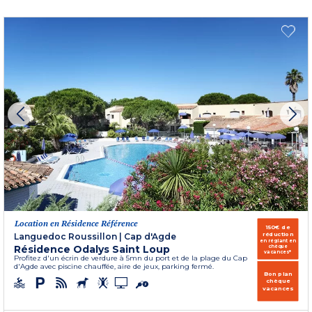
Location en Résidence Référence
150€ de
réduction
Languedoc Roussillon
|
Cap d'Agde
en réglant en
Résidence Odalys Saint Loup
chèque
vacances*
Profitez d'un écrin de verdure à 5mn du port et de la plage du Cap
d'Agde avec piscine chauffée, aire de jeux, parking fermé.
Bon plan
chèque
vacances