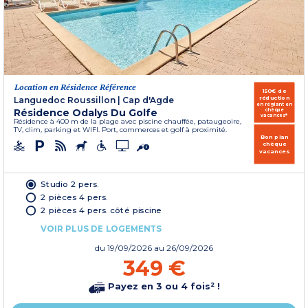
Location en Résidence Référence
150€ de
réduction
Languedoc Roussillon
|
Cap d'Agde
en réglant en
Résidence Odalys Du Golfe
chèque
vacances*
Résidence à 400 m de la plage avec piscine chauffée, pataugeoire,
TV, clim, parking et WIFI. Port, commerces et golf à proximité.
Bon plan
chèque
vacances
Studio 2 pers.
2 pièces 4 pers.
2 pièces 4 pers. côté piscine
VOIR PLUS DE LOGEMENTS
du
19/09/2026
au 26/09/2026
349 €
Payez en 3 ou 4 fois² !