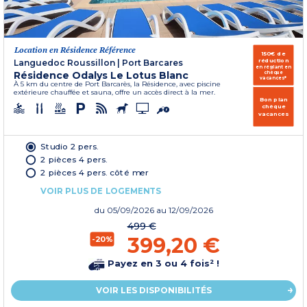
Location en Résidence Référence
150€ de
réduction
Languedoc Roussillon
|
Port Barcares
en réglant en
Résidence Odalys Le Lotus Blanc
chèque
vacances*
À 5 km du centre de Port Barcarès, la Résidence, avec piscine
extérieure chauffée et sauna, offre un accès direct à la mer.
Bon plan
chèque
vacances
Studio 2 pers.
2 pièces 4 pers.
2 pièces 4 pers. côté mer
VOIR PLUS DE LOGEMENTS
du
05/09/2026
au 12/09/2026
499 €
399,20 €
-20%
Payez en 3 ou 4 fois² !
VOIR LES DISPONIBILITÉS