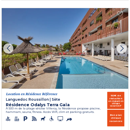
Location en Résidence Référence
150€ de
réduction
Languedoc Roussillon
|
Sète
en réglant en
Résidence Odalys Terra Gaïa
chèque
vacances*
À 500 m de la plage sètoise Villeroy, la Résidence propose piscine,
hammam, sauna, fitness. Accès Wifi, clim et parking gratuits.
Bon plan
chèque
vacances