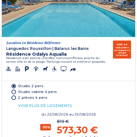
Location en Résidence Référence
150€ de
réduction
Languedoc Roussillon
|
Balaruc les Bains
en réglant en
Résidence Odalys Aqualia
chèque
vacances*
Résidence avec piscine chauffée, hammam/fitness, proche du
centre ville et de la plage. Parkings couvert et extérieur proposés.
Studio 2 pers.
Studio cabine 4 pers.
2 pièces 4 pers.
VOIR PLUS DE LOGEMENTS
du
22/08/2026
au 29/08/2026
819 €
573,30 €
-30%