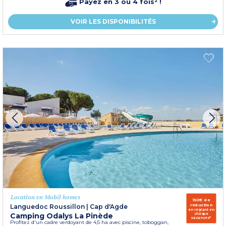
Payez en 3 ou 4 fois² !
VOIR LES DISPONIBILITÉS
Location en Mobil homes
150€ de
réduction
Languedoc Roussillon
|
Cap d'Agde
en réglant en
Camping Odalys La Pinède
chèque
vacances*
Profitez d'un cadre verdoyant de 4,5 ha avec piscine, toboggan,