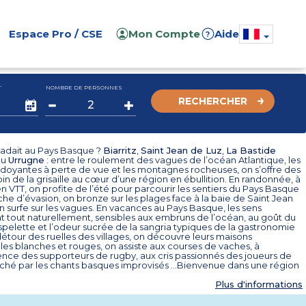
Espace Pro / CSE
Mon Compte
Aide
?
T
NOMBRE DE PERSONNES
RECHERCHER
évadait au Pays Basque ?
Biarritz
,
Saint Jean de Luz
,
La Bastide
ou
Urrugne
: entre le roulement des vagues de l’océan Atlantique, les
rdoyantes à perte de vue et les montagnes rocheuses, on s’offre des
in de la grisaille au cœur d’une région en ébullition. En randonnée, à
n VTT, on profite de l’été pour parcourir les sentiers du Pays Basque
che d’évasion, on bronze sur les plages face à la baie de Saint Jean
n surfe sur les vagues. En vacances au Pays Basque, les sens
t tout naturellement, sensibles aux embruns de l’océan, au goût du
pelette et l’odeur sucrée de la sangria typiques de la gastronomie
détour des ruelles des villages, on découvre leurs maisons
lles blanches et rouges, on assiste aux courses de vaches, à
ence des supporteurs de rugby, aux cris passionnés des joueurs de
uché par les chants basques improvisés …Bienvenue dans une région
Plus d'informations