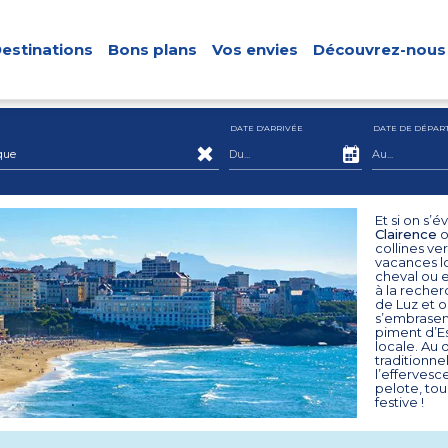
estinations
Bons plans
Vos envies
Découvrez-nous
DATE D'ARRIVÉE
DATE DE DÉPAR
que
Et si on s’
Clairence
collines ve
vacances lo
cheval ou e
à la recher
de Luz et o
s’embrasen
piment d’Es
locale. Au 
traditionne
l’effervesc
pelote, to
festive !