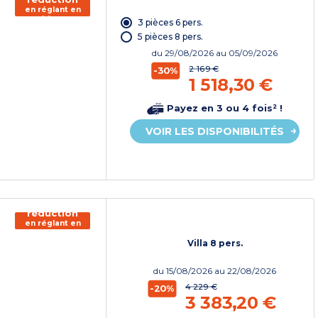
en réglant en
chèque
3 pièces 6 pers.
vacances*
5 pièces 8 pers.
du
29/08/2026
au 05/09/2026
2 169 €
-30%
1 518,30 €
Payez en 3 ou 4 fois² !
VOIR LES DISPONIBILITÉS
150€ de
réduction
en réglant en
chèque
vacances*
Villa 8 pers.
du
15/08/2026
au 22/08/2026
4 229 €
-20%
3 383,20 €