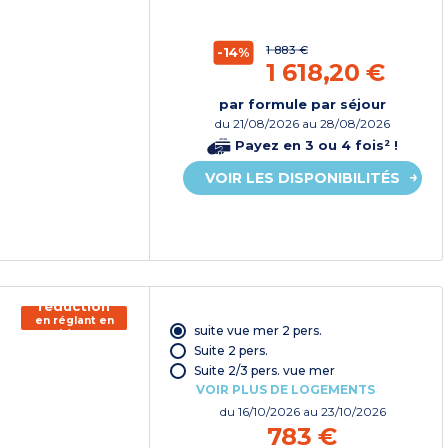
1 883 €
-14%
1 618,20 €
par formule par séjour
du
21/08/2026
au 28/08/2026
Payez en 3 ou 4 fois² !
VOIR LES DISPONIBILITÉS
150€ de
réduction
en réglant en
suite vue mer 2 pers.
chèque
vacances*
Suite 2 pers.
Suite 2/3 pers. vue mer
VOIR PLUS DE LOGEMENTS
du
16/10/2026
au 23/10/2026
783 €