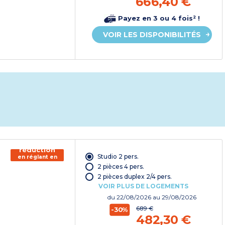
666,40 €
Payez en 3 ou 4 fois² !
VOIR LES DISPONIBILITÉS
150€ de
réduction
Studio 2 pers.
en réglant en
chèque
2 pièces 4 pers.
vacances*
2 pièces duplex 2/4 pers.
VOIR PLUS DE LOGEMENTS
du
22/08/2026
au 29/08/2026
689 €
-30%
482,30 €