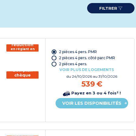
FILTRER
150€ de
réduction
en réglant en
2 pièces 4 pers. PMR
chèque
vacances*
2 pièces 4 pers. côté parc PMR
2 pièces 4 pers.
VOIR PLUS DE LOGEMENTS
Bon plan
chèque
du
24/10/2026
au 31/10/2026
vacances
539 €
Payez en 3 ou 4 fois² !
VOIR LES DISPONIBILITÉS
150€ de
réduction