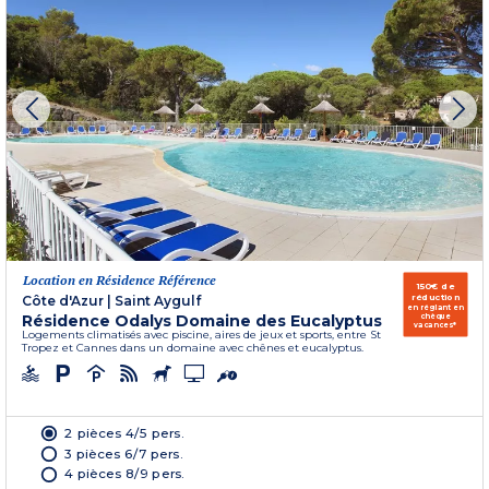
Location en Résidence Référence
150€ de
réduction
Côte d'Azur
|
Saint Aygulf
en réglant en
Résidence Odalys Domaine des Eucalyptus
chèque
vacances*
Logements climatisés avec piscine, aires de jeux et sports, entre St
Tropez et Cannes dans un domaine avec chênes et eucalyptus.
2 pièces 4/5 pers.
3 pièces 6/7 pers.
4 pièces 8/9 pers.