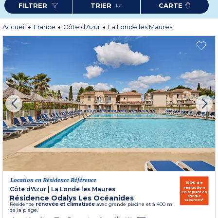
FILTRER
TRIER
CARTE
découvrir la Côte d’Azur. Pensez à programmer une escapade sur l’un des
petits paradis que sont les îles d’Or toutes proches (Port Cros, Porquerolles et
l’île du Levant). Vous pouvez envisager des excursions de choix à Cannes, Nice
ou même Monaco.
Accueil
France
Côte d'Azur
La Londe les Maures
Plus d'informations
Location en Résidence Référence
150€ de
réduction
Côte d'Azur
|
La Londe les Maures
en réglant en
Résidence Odalys Les Océanides
chèque
vacances*
Résidence
rénovée et climatisée
avec grande piscine et à 400 m
de la plage.