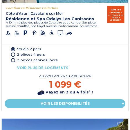
Location en Résidence Collection
150€ de
réduction
Côte d'Azur
|
Cavalaire sur Mer
en réglant en
Résidence et Spa Odalys Les Canissons
chèque
vacances*
À 10 mn à pied des plages de Cavalaire et du centre. Sur place :
piscine chauffée, Spa Payot avec sauna/hammam, boulodrome.
Studio 2 pers.
2 pièces 4 pers.
2 pièces cabine 6 pers.
VOIR PLUS DE LOGEMENTS
du
22/08/2026
au 29/08/2026
1 099 €
Payez en 3 ou 4 fois² !
VOIR LES DISPONIBILITÉS