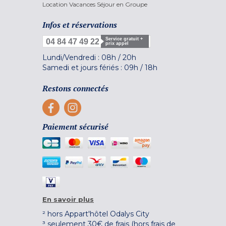
Location Vacances Séjour en Groupe
Infos et réservations
Service gratuit +
04 84 47 49 22
prix appel
Lundi/Vendredi :
08h
/
20h
Samedi et jours fériés :
09h
/
18h
Restons connectés
Paiement sécurisé
En savoir plus
² hors Appart'hôtel Odalys City
³ seulement 30€ de frais (hors frais de