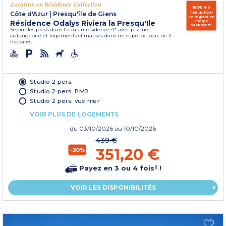
Location en Résidence Collection
150€ de
réduction
Côte d'Azur
|
Presqu'île de Giens
en réglant en
Résidence Odalys Riviera la Presqu'Ile
chèque
vacances*
Séjour les pieds dans l'eau en résidence 4* avec piscine,
pataugeoire et logements climatisés dans un superbe parc de 3
hectares.
Studio 2 pers.
Studio 2 pers. PMR
Studio 2 pers. vue mer
VOIR PLUS DE LOGEMENTS
du
03/10/2026
au 10/10/2026
439 €
351,20 €
-20%
Payez en 3 ou 4 fois² !
VOIR LES DISPONIBILITÉS