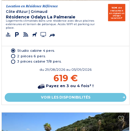
Location en Résidence Référence
150€ de
réduction
Côte d'Azur
|
Grimaud
en réglant en
Résidence Odalys La Palmeraie
chèque
vacances*
Logements climatisés dans une résidence avec deux piscines
extérieures et terrain de pétanque. Accès WIFI et parking sur
place.
Studio cabine 4 pers.
2 pièces 6 pers.
3 pièces cabine 7/8 pers.
du
29/08/2026
au 05/09/2026
619 €
Payez en 3 ou 4 fois² !
VOIR LES DISPONIBILITÉS