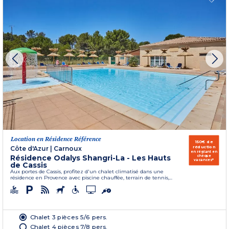
Location en Résidence Référence
150€ de
réduction
Côte d'Azur
|
Carnoux
en réglant en
Résidence Odalys Shangri-La - Les Hauts
chèque
vacances*
de Cassis
Aux portes de Cassis, profitez d'un chalet climatisé dans une
résidence en Provence avec piscine chauffée, terrain de tennis,...
Chalet 3 pièces 5/6 pers.
Chalet 4 pièces 7/8 pers.