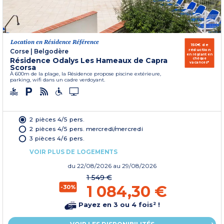
Location en Résidence Référence
150€ de
réduction
Corse
|
Belgodère
en réglant en
Résidence Odalys Les Hameaux de Capra
chèque
vacances*
Scorsa
À 600m de la plage, la Résidence propose piscine extérieure,
parking, wifi dans un cadre verdoyant.
2 pièces 4/5 pers.
2 pièces 4/5 pers. mercredi/mercredi
3 pièces 4/6 pers.
VOIR PLUS DE LOGEMENTS
du
22/08/2026
au 29/08/2026
1 549 €
1 084,30 €
-30%
Payez en 3 ou 4 fois² !