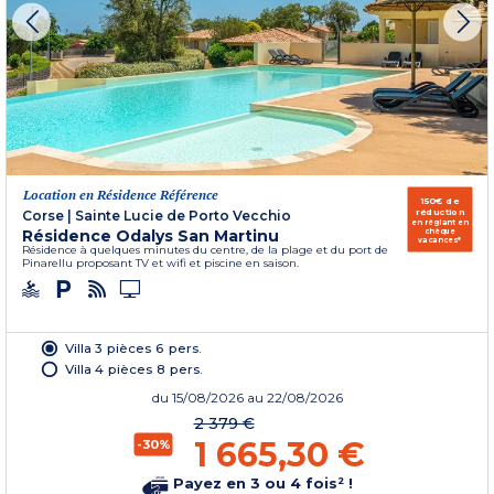
Location en Résidence Référence
150€ de
réduction
Corse
|
Sainte Lucie de Porto Vecchio
en réglant en
Résidence Odalys San Martinu
chèque
vacances*
Résidence à quelques minutes du centre, de la plage et du port de
Pinarellu proposant TV et wifi et piscine en saison.
Villa 3 pièces 6 pers.
Villa 4 pièces 8 pers.
du
15/08/2026
au 22/08/2026
2 379 €
1 665,30 €
-30%
Payez en 3 ou 4 fois² !