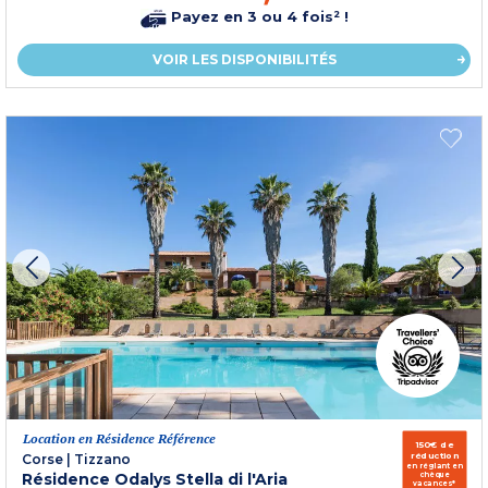
Payez en 3 ou 4 fois² !
VOIR LES DISPONIBILITÉS
Location en Résidence Référence
150€ de
réduction
Corse
|
Tizzano
en réglant en
Résidence Odalys Stella di l'Aria
chèque
vacances*