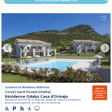
VOIR LES DISPONIBILITÉS
Location en Résidence Référence
150€ de
réduction
Corse
|
Saint Florent (Oletta)
en réglant en
Résidence Odalys Casa d'Orinaju
chèque
vacances*
Résidence proche de la superbe plage de Saleccia proposant
piscine, pataugeoire, aire de jeux et parking.