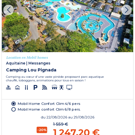
Location en Mobil homes
Aquitaine
|
Messanges
Camping Lou Pignada
Camping au cœur d'une vaste pinède proposant parc aquatique
chauffé, toboggans, animations pour tous en saison !
Mobil Home Confort Clim 4/6 pers
Mobil Home confort Clim 6/8 pers.
du
22/08/2026
au 29/08/2026
1 559 €
1 247,20 €
-20%