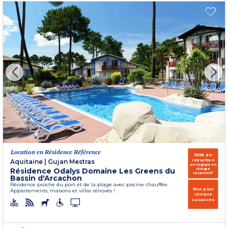
Location en Résidence Référence
150€ de
réduction
Aquitaine
|
Gujan Mestras
en réglant en
Résidence Odalys Domaine Les Greens du
chèque
vacances*
Bassin d'Arcachon
Résidence proche du port et de la plage avec piscine chauffée.
Bon plan
Appartements, maisons et villas rénovés !
chèque
vacances