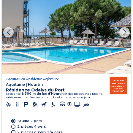
Location en Résidence Référence
150€ de
réduction
Aquitaine
|
Hourtin
en réglant en
Résidence Odalys du Port
chèque
vacances*
Résidence
à 300 m du lac d'Hourtin
et des plages avec piscine
extérieure chauffée, restaurant, boulodrome, aire de jeux.
Studio 2 pers.
2 pièces 4 pers.
2 pièces duplex 2/4 pers.