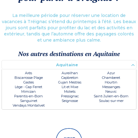
La meilleure période pour réserver une location de
vacances à Tréignac s’étend du printemps à l’été. Les beaux
jours sont parfaits pour profiter du lac et des activités en
extérieur, tandis que l’automne offre des paysages colorés
et une ambiance plus calme.
Nos autres destinations en Aquitaine
Aquitaine
Arès
Aureilhan
Azur
Biscarrosse Plage
Capbreton
Chamberet
Gastes
Gujan Mestras
Hourtin
Lège - Cap Ferret
Lit et Mixe
Messanges
Mimizan
Moliets
Neuvic
Parentis-en-Born
Pressignac
Saint-Julien-en-Born
Sanguinet
Seignosse
Soulac-sur-mer
Vendays Montalivet