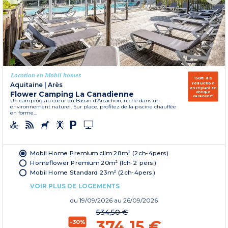
Location en Mobil homes
150€ de
réduction
Aquitaine
|
Arès
en réglant en
Flower Camping La Canadienne
chèque
vacances*
Un camping au cœur du Bassin d’Arcachon, niché dans un
environnement naturel. Sur place, profitez de la piscine chauffée
en forme...
Mobil Home Premium clim 28m² (2ch-4pers)
Homeflower Premium 20m² (1ch-2 pers.)
Mobil Home Standard 23m² (2ch-4pers.)
VOIR PLUS DE LOGEMENTS
du
19/09/2026
au 26/09/2026
534,50 €
374,15 €
-30%