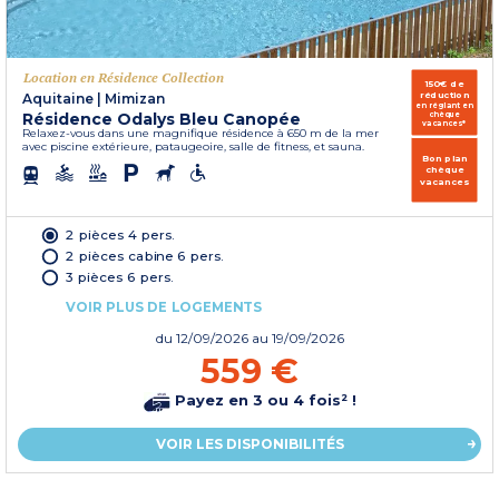
Location en Résidence Collection
150€ de
réduction
Aquitaine
|
Mimizan
en réglant en
Résidence Odalys Bleu Canopée
chèque
vacances*
Relaxez-vous dans une magnifique résidence à 650 m de la mer
avec piscine extérieure, pataugeoire, salle de fitness, et sauna.
Bon plan
chèque
vacances
2 pièces 4 pers.
2 pièces cabine 6 pers.
3 pièces 6 pers.
VOIR PLUS DE LOGEMENTS
du
12/09/2026
au 19/09/2026
559 €
Payez en 3 ou 4 fois² !
VOIR LES DISPONIBILITÉS