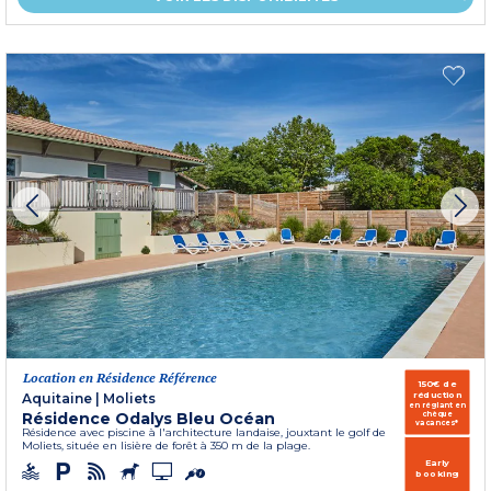
Location en Résidence Référence
150€ de
réduction
Aquitaine
|
Moliets
en réglant en
Résidence Odalys Bleu Océan
chèque
vacances*
Résidence avec piscine à l'architecture landaise, jouxtant le golf de
Moliets, située en lisière de forêt à 350 m de la plage.
Early
booking