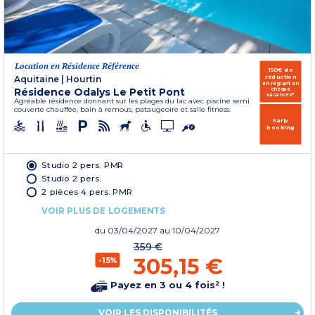
Location en Résidence Référence
150€ de
réduction
Aquitaine
|
Hourtin
en réglant en
Résidence Odalys Le Petit Pont
chèque
vacances*
Agréable résidence donnant sur les plages du lac avec piscine semi
couverte chauffée, bain à remous, pataugeoire et salle fitness.
Early
booking
Studio 2 pers. PMR
Studio 2 pers.
2 pièces 4 pers. PMR
VOIR PLUS DE LOGEMENTS
du
03/04/2027
au 10/04/2027
359 €
305,15 €
-15%
Payez en 3 ou 4 fois² !
VOIR LES DISPONIBILITÉS