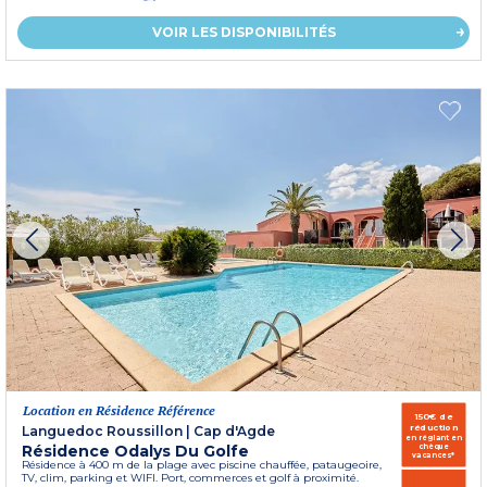
VOIR LES DISPONIBILITÉS
Location en Résidence Référence
150€ de
réduction
Languedoc Roussillon
|
Cap d'Agde
en réglant en
Résidence Odalys Du Golfe
chèque
vacances*
Résidence à 400 m de la plage avec piscine chauffée, pataugeoire,
TV, clim, parking et WIFI. Port, commerces et golf à proximité.