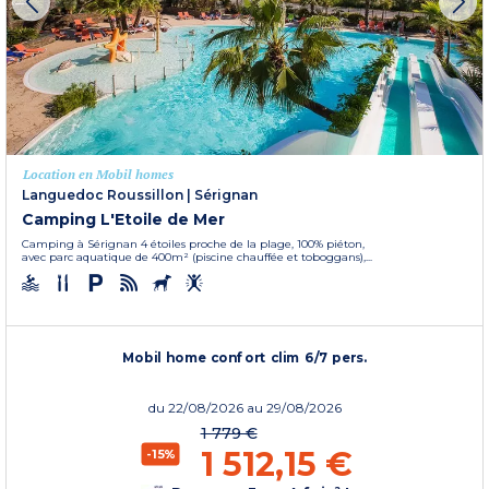
Location en Mobil homes
Languedoc Roussillon
|
Sérignan
Camping L'Etoile de Mer
Camping à Sérignan 4 étoiles proche de la plage, 100% piéton,
avec parc aquatique de 400m² (piscine chauffée et toboggans),...
Mobil home confort clim 6/7 pers.
du
22/08/2026
au 29/08/2026
1 779 €
1 512,15 €
-15%