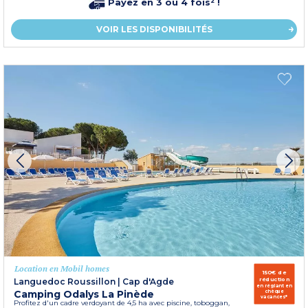
Payez en 3 ou 4 fois² !
VOIR LES DISPONIBILITÉS
Location en Mobil homes
150€ de
réduction
Languedoc Roussillon
|
Cap d'Agde
en réglant en
Camping Odalys La Pinède
chèque
vacances*
Profitez d'un cadre verdoyant de 4,5 ha avec piscine, toboggan,