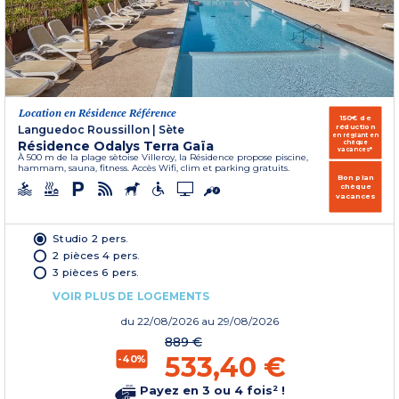
Location en Résidence Référence
150€ de
réduction
Languedoc Roussillon
|
Sète
en réglant en
Résidence Odalys Terra Gaïa
chèque
vacances*
À 500 m de la plage sètoise Villeroy, la Résidence propose piscine,
hammam, sauna, fitness. Accès Wifi, clim et parking gratuits.
Bon plan
chèque
vacances
Studio 2 pers.
2 pièces 4 pers.
3 pièces 6 pers.
VOIR PLUS DE LOGEMENTS
du
22/08/2026
au 29/08/2026
889 €
533,40 €
-40%
Payez en 3 ou 4 fois² !