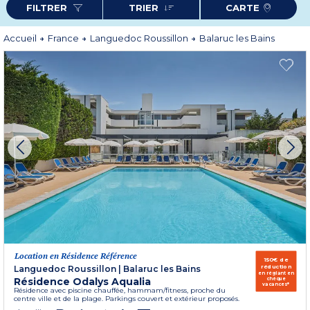
FILTRER
TRIER
CARTE
Niccolò Paganini et découvrez le temps de votre location vacances
(
Résidence Aqualia
), la magie d’une cure revigorante. Idéalement situées,
nos résidences vous garantiront tranquillité, repos et divertissement dans un
cadre idyllique face au rocher de Sète.
Accueil
France
Languedoc Roussillon
Balaruc les Bains
Plus d'informations
Location en Résidence Référence
150€ de
réduction
Languedoc Roussillon
|
Balaruc les Bains
en réglant en
Résidence Odalys Aqualia
chèque
vacances*
Résidence avec piscine chauffée, hammam/fitness, proche du
centre ville et de la plage. Parkings couvert et extérieur proposés.