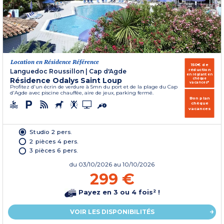
Location en Résidence Référence
150€ de
réduction
Languedoc Roussillon
|
Cap d'Agde
en réglant en
Résidence Odalys Saint Loup
chèque
vacances*
Profitez d'un écrin de verdure à 5mn du port et de la plage du Cap
d'Agde avec piscine chauffée, aire de jeux, parking fermé.
Bon plan
chèque
vacances
Studio 2 pers.
2 pièces 4 pers.
3 pièces 6 pers.
du
03/10/2026
au 10/10/2026
299 €
Payez en 3 ou 4 fois² !
VOIR LES DISPONIBILITÉS