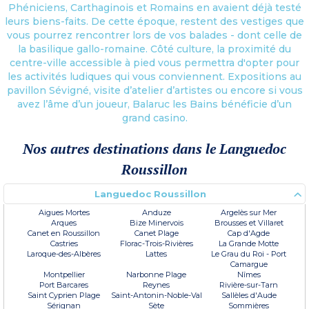
Phéniciens, Carthaginois et Romains en avaient déjà testé
leurs biens-faits. De cette époque, restent des vestiges que
vous pourrez rencontrer lors de vos balades - dont celle de
la basilique gallo-romaine. Côté culture, la proximité du
centre-ville accessible à pied vous permettra d'opter pour
les activités ludiques qui vous conviennent. Expositions au
pavillon Sévigné, visite d’atelier d’artistes ou encore si vous
avez l’âme d’un joueur, Balaruc les Bains bénéficie d’un
grand casino.
Nos autres destinations dans le Languedoc
Roussillon
Languedoc Roussillon
Aigues Mortes
Anduze
Argelès sur Mer
Arques
Bize Minervois
Brousses et Villaret
Canet en Roussillon
Canet Plage
Cap d'Agde
Castries
Florac-Trois-Rivières
La Grande Motte
Laroque-des-Albères
Lattes
Le Grau du Roi - Port
Camargue
Montpellier
Narbonne Plage
Nîmes
Port Barcares
Reynes
Rivière-sur-Tarn
Saint Cyprien Plage
Saint-Antonin-Noble-Val
Sallèles d'Aude
Sérignan
Sète
Sommières