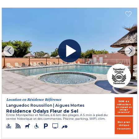
Location en Résidence Référence
150€ de
réduction
Languedoc Roussillon
|
Aigues Mortes
en réglant en
Résidence Odalys Fleur de Sel
chèque
vacances*
Entre Montpellier et Nîmes, à 6 km des plages. A 5 min à pied du
centre historique et des commerces. Piscine, parking, WIFI, clim.
Bon plan
chèque
vacances