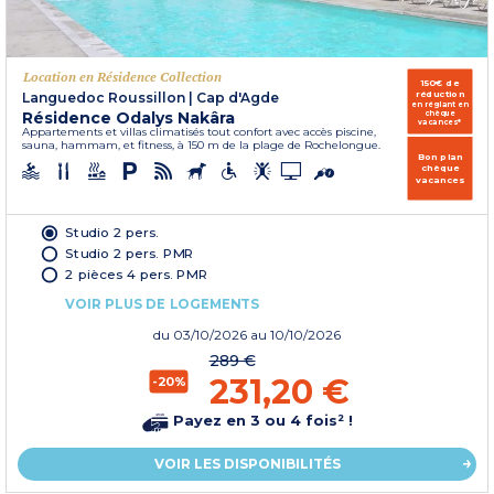
Location en Résidence Collection
150€ de
réduction
Languedoc Roussillon
|
Cap d'Agde
en réglant en
Résidence Odalys Nakâra
chèque
vacances*
Appartements et villas climatisés tout confort avec accès piscine,
sauna, hammam, et fitness, à 150 m de la plage de Rochelongue.
Bon plan
chèque
vacances
Studio 2 pers.
Studio 2 pers. PMR
2 pièces 4 pers. PMR
VOIR PLUS DE LOGEMENTS
du
03/10/2026
au 10/10/2026
289 €
231,20 €
-20%
Payez en 3 ou 4 fois² !
VOIR LES DISPONIBILITÉS