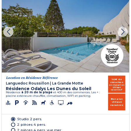
Location en Résidence Référence
150€ de
réduction
Languedoc Roussillon
|
La Grande Motte
en réglant en
Résidence Odalys Les Dunes du Soleil
chèque
vacances*
Résidence
à 20 m de la plage
et 400 m des commerces. Les + :
piscine extérieure chauffée, climatisation, WIFI et parking.
Bon plan
chèque
vacances
Studio 2 pers.
2 pièces 4 pers.
2 pièces 4 pers. vue mer