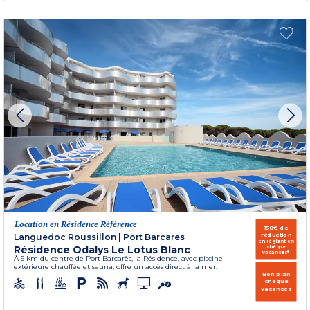
Location en Résidence Référence
150€ de
réduction
Languedoc Roussillon
|
Port Barcares
en réglant en
Résidence Odalys Le Lotus Blanc
chèque
vacances*
À 5 km du centre de Port Barcarès, la Résidence, avec piscine
extérieure chauffée et sauna, offre un accès direct à la mer.
Bon plan
chèque
vacances