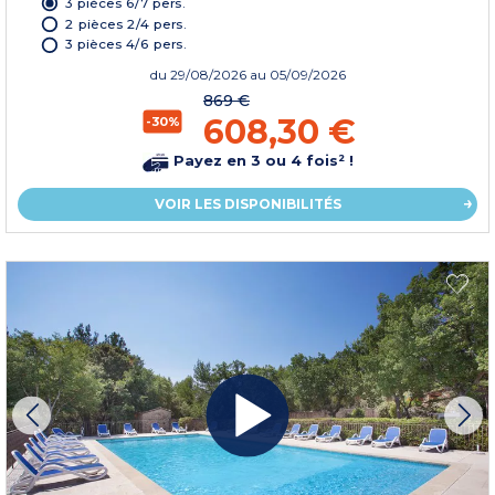
3 pièces 6/7 pers.
2 pièces 2/4 pers.
3 pièces 4/6 pers.
du
29/08/2026
au 05/09/2026
869 €
608,30 €
-30%
Payez en 3 ou 4 fois² !
VOIR LES DISPONIBILITÉS