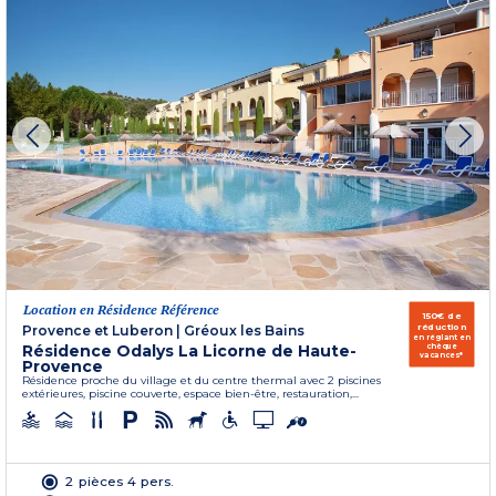
Location en Résidence Référence
150€ de
réduction
Provence et Luberon
|
Gréoux les Bains
en réglant en
Résidence Odalys La Licorne de Haute-
chèque
vacances*
Provence
Résidence proche du village et du centre thermal avec 2 piscines
extérieures, piscine couverte, espace bien-être, restauration,...
2 pièces 4 pers.