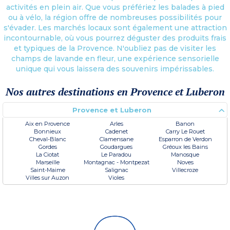
activités en plein air. Que vous préfériez les balades à pied
ou à vélo, la région offre de nombreuses possibilités pour
s'évader. Les marchés locaux sont également une attraction
incontournable, où vous pourrez déguster des produits frais
et typiques de la Provence. N'oubliez pas de visiter les
champs de lavande en fleur, une expérience sensorielle
unique qui vous laissera des souvenirs impérissables.
Nos autres destinations en Provence et Luberon
Provence et Luberon
Aix en Provence
Arles
Banon
Bonnieux
Cadenet
Carry Le Rouet
Cheval-Blanc
Clamensane
Esparron de Verdon
Gordes
Goudargues
Gréoux les Bains
La Ciotat
Le Paradou
Manosque
Marseille
Montagnac - Montpezat
Noves
Saint-Maime
Salignac
Villecroze
Villes sur Auzon
Violes