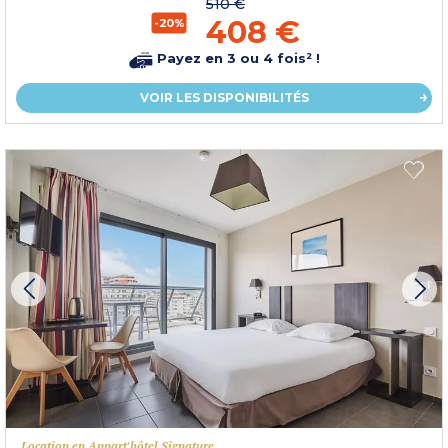
510 €
408 €
-20%
Payez en 3 ou 4 fois² !
VOIR LES DISPONIBILITÉS
Location en Appart'hôtel Signature