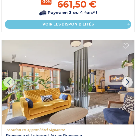
661,50 €
-30%
Payez en 3 ou 4 fois² !
VOIR LES DISPONIBILITÉS
Location en Appart'hôtel Signature
Provence et Luberon
|
Aix en Provence