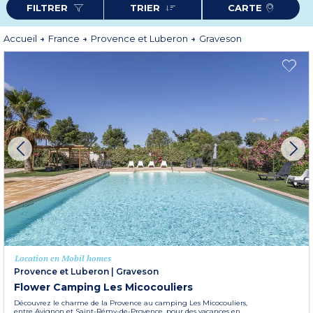
FILTRER
TRIER
CARTE
Accueil
France
Provence et Luberon
Graveson
Location en Mobil homes
Provence et Luberon
|
Graveson
Flower Camping Les Micocouliers
Découvrez le charme de la Provence au camping Les Micocouliers,
entre Avignon et Saint-Rémy-de-Provence, pour des vacances en...