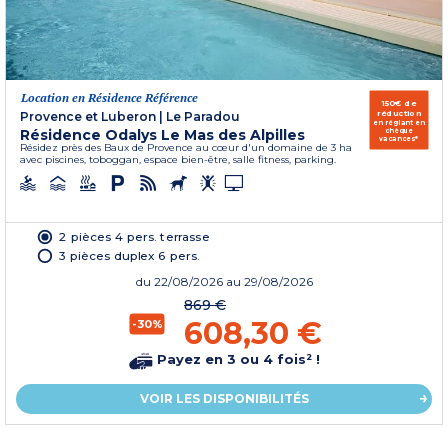
Location en Résidence Référence
150€ de
réduction
Provence et Luberon
|
Le Paradou
en réglant en
Résidence Odalys Le Mas des Alpilles
chèque
vacances*
Résidez près des Baux de Provence au cœur d'un domaine de 3 ha
avec piscines, toboggan, espace bien-être, salle fitness, parking.
2 pièces 4 pers. terrasse
3 pièces duplex 6 pers.
du
22/08/2026
au 29/08/2026
869 €
608,30 €
-30%
Payez en 3 ou 4 fois² !
VOIR LES DISPONIBILITÉS