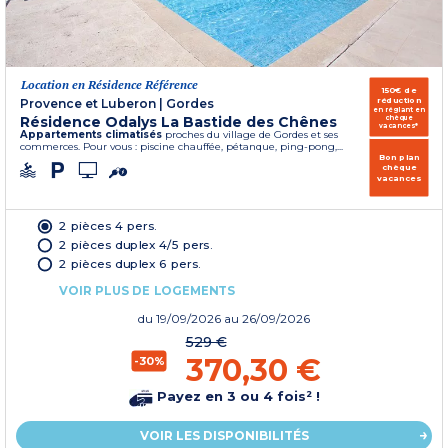
Location en Résidence Référence
150€ de
réduction
Provence et Luberon
|
Gordes
en réglant en
Résidence Odalys La Bastide des Chênes
chèque
vacances*
Appartements climatisés
proches du village de Gordes et ses
commerces. Pour vous : piscine chauffée, pétanque, ping-pong,...
Bon plan
chèque
vacances
2 pièces 4 pers.
2 pièces duplex 4/5 pers.
2 pièces duplex 6 pers.
VOIR PLUS DE LOGEMENTS
du
19/09/2026
au 26/09/2026
529 €
370,30 €
-30%
Payez en 3 ou 4 fois² !
VOIR LES DISPONIBILITÉS