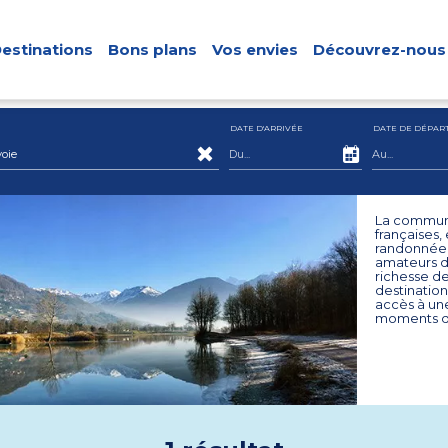
estinations
Bons plans
Vos envies
Découvrez-nous
DATE D'ARRIVÉE
DATE DE DÉPAR
oie
La commune
françaises,
randonnée, 
amateurs de
richesse de
destination
accès à une
moments de