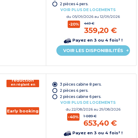
2 pièces 4 pers.
VOIR PLUS DE LOGEMENTS
du
05/09/2026
au 12/09/2026
449 €
-20%
359,20 €
Payez en 3 ou 4 fois² !
VOIR LES DISPONIBILITÉS
150€ de
réduction
3 pièces cabine 8 pers.
en réglant en
chèque
2 pièces 4 pers.
vacances*
2 pièces cabine 6 pers.
VOIR PLUS DE LOGEMENTS
du
22/08/2026
au 29/08/2026
Early booking
1 089 €
-40%
653,40 €
Payez en 3 ou 4 fois² !