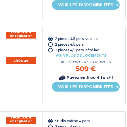
VOIR LES DISPONIBILITÉS
150€ de
réduction
en réglant en
2 pièces 4/5 pers. vue lac
chèque
vacances*
2 pièces 4/5 pers.
2 pièces 4/5 pers. côté lac
VOIR PLUS DE LOGEMENTS
Bon plan
chèque
du
26/09/2026
au 03/10/2026
vacances
509 €
Payez en 3 ou 4 fois² !
VOIR LES DISPONIBILITÉS
150€ de
réduction
Studio cabine 4 pers.
en réglant en
chèque
2 pièces 4 pers.