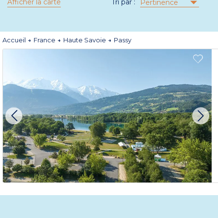
Afficher la carte
Tri par :
Pertinence
Accueil
France
Haute Savoie
Passy