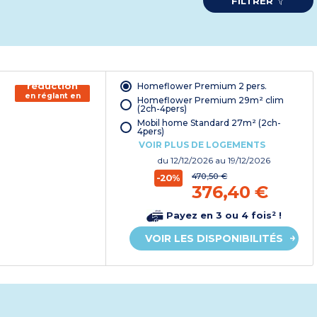
FILTRER
150€ de
réduction
Homeflower Premium 2 pers.
en réglant en
Homeflower Premium 29m² clim
chèque
(2ch-4pers)
vacances*
Mobil home Standard 27m² (2ch-
4pers)
VOIR PLUS DE LOGEMENTS
du
12/12/2026
au 19/12/2026
470,50 €
-20%
376,40 €
Payez en 3 ou 4 fois² !
VOIR LES DISPONIBILITÉS