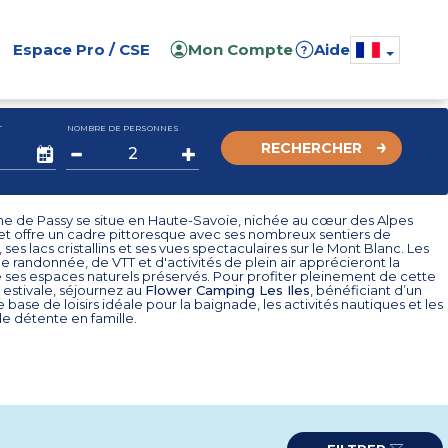
Espace Pro / CSE
Mon Compte
Aide
?
T
NOMBRE DE PERSONNES
RECHERCHER
 de Passy se situe en Haute-Savoie, nichée au cœur des Alpes
 et offre un cadre pittoresque avec ses nombreux sentiers de
ses lacs cristallins et ses vues spectaculaires sur le Mont Blanc. Les
 randonnée, de VTT et d'activités de plein air apprécieront la
 ses espaces naturels préservés. Pour profiter pleinement de cette
 estivale, séjournez au
Flower Camping Les Iles
, bénéficiant d’un
 base de loisirs idéale pour la baignade, les activités nautiques et les
 détente en famille.