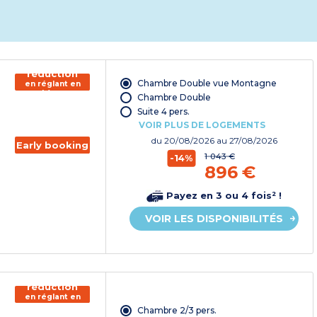
150€ de
réduction
Chambre Double vue Montagne
en réglant en
chèque
Chambre Double
vacances*
Suite 4 pers.
VOIR PLUS DE LOGEMENTS
du
20/08/2026
au 27/08/2026
Early booking
1 043 €
-14%
896 €
Payez en 3 ou 4 fois² !
VOIR LES DISPONIBILITÉS
150€ de
réduction
en réglant en
chèque
Chambre 2/3 pers.
vacances*