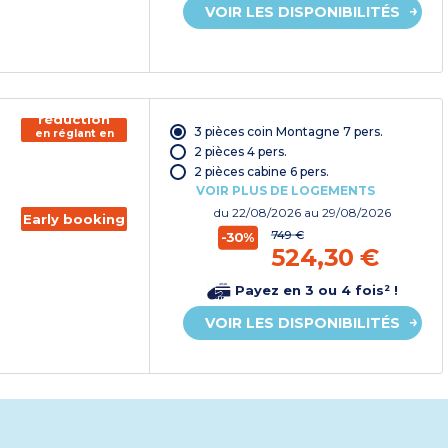
VOIR LES DISPONIBILITÉS
150€ de
réduction
3 pièces coin Montagne 7 pers.
en réglant en
chèque
2 pièces 4 pers.
vacances*
2 pièces cabine 6 pers.
VOIR PLUS DE LOGEMENTS
du
22/08/2026
au 29/08/2026
Early booking
749 €
-30%
524,30 €
Payez en 3 ou 4 fois² !
VOIR LES DISPONIBILITÉS