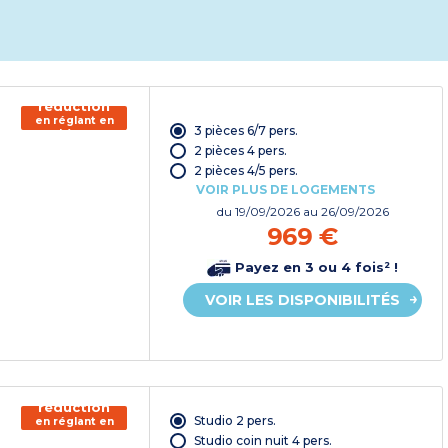
150€ de
réduction
en réglant en
3 pièces 6/7 pers.
chèque
vacances*
2 pièces 4 pers.
2 pièces 4/5 pers.
VOIR PLUS DE LOGEMENTS
du
19/09/2026
au 26/09/2026
969 €
Payez en 3 ou 4 fois² !
VOIR LES DISPONIBILITÉS
150€ de
réduction
Studio 2 pers.
en réglant en
chèque
Studio coin nuit 4 pers.
vacances*