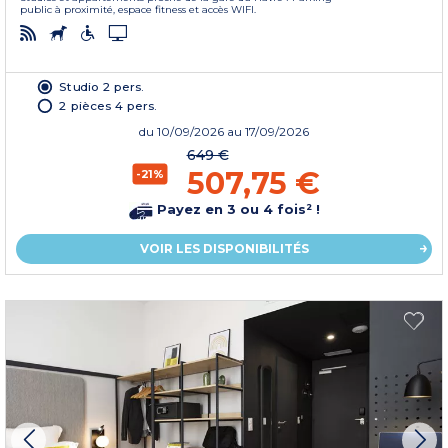
public à proximité, espace fitness et accès WIFI.
Studio 2 pers.
2 pièces 4 pers.
du
10/09/2026
au 17/09/2026
649 €
507,75 €
-21%
Payez en 3 ou 4 fois² !
VOIR LES DISPONIBILITÉS