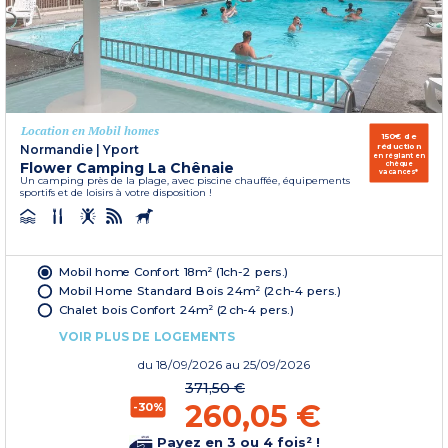
Location en Mobil homes
150€ de
réduction
Normandie
|
Yport
en réglant en
Flower Camping La Chênaie
chèque
vacances*
Un camping près de la plage, avec piscine chauffée, équipements
sportifs et de loisirs à votre disposition !
Mobil home Confort 18m² (1ch-2 pers.)
Mobil Home Standard Bois 24m² (2ch-4 pers.)
Chalet bois Confort 24m² (2ch-4 pers.)
VOIR PLUS DE LOGEMENTS
du
18/09/2026
au 25/09/2026
371,50 €
260,05 €
-30%
Payez en 3 ou 4 fois² !