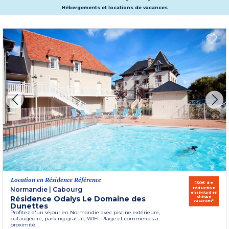
Hébergements et locations de vacances
Location en Résidence Référence
150€ de
réduction
Normandie
|
Cabourg
en réglant en
Résidence Odalys Le Domaine des
chèque
vacances*
Dunettes
Profitez d'un séjour en Normandie avec piscine extérieure,
pataugeoire, parking gratuit, WIFI. Plage et commerces à
proximité.