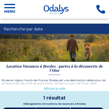
Recherche par date
Location Vacances à Bresles : partez à la découverte de
l'Oise
Située en région Hauts-de-France, Bresles est une destination idéale pour les
amateurs de nature et de patrimoine. Nichée au cœur de l'Oise, cette
charmante commune offre un cadre paisible et verdoyant, parfait pour une
Afficher la suite
escapade en famille, entre amis ou en couple.
Avec ses paysages bucoliques et ses forêts environnantes, Bresles est une
1 résultat
invitation à la détente et aux activités de plein air. Les passionnés d'histoire
pourront explorer l'église Saint-Gervais-Saint-Protais, un monument
Hébergements et locations de vacances à Bresles
remarquable du patrimoine local.