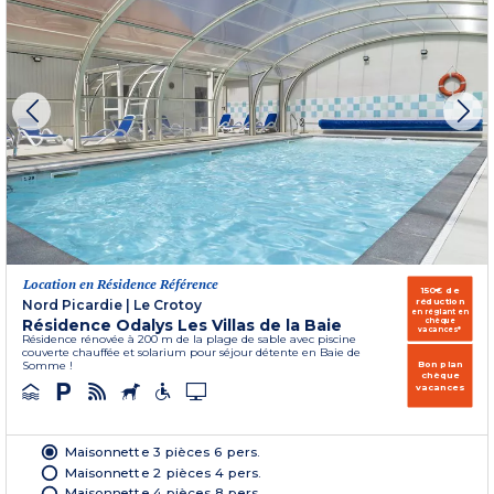
Location en Résidence Référence
150€ de
réduction
Nord Picardie
|
Le Crotoy
en réglant en
Résidence Odalys Les Villas de la Baie
chèque
vacances*
Résidence rénovée à 200 m de la plage de sable avec piscine
couverte chauffée et solarium pour séjour détente en Baie de
Bon plan
Somme !
chèque
vacances
Maisonnette 3 pièces 6 pers.
Maisonnette 2 pièces 4 pers.
Maisonnette 4 pièces 8 pers.