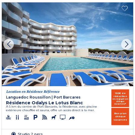
Location en Résidence Référence
150€ de
réduction
Languedoc Roussillon
|
Port Barcares
en réglant en
Résidence Odalys Le Lotus Blanc
chèque
vacances*
À 5 km du centre de Port Barcarès, la Résidence, avec piscine
extérieure chauffée et sauna, offre un accès direct à la mer.
Bon plan
chèque
vacances
Studio 2 pers.