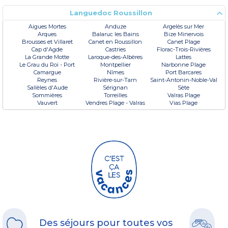
Languedoc Roussillon
Aigues Mortes
Anduze
Argelès sur Mer
Arques
Balaruc les Bains
Bize Minervois
Brousses et Villaret
Canet en Roussillon
Canet Plage
Cap d'Agde
Castries
Florac-Trois-Rivières
La Grande Motte
Laroque-des-Albères
Lattes
Le Grau du Roi - Port
Montpellier
Narbonne Plage
Camargue
Nîmes
Port Barcares
Reynes
Rivière-sur-Tarn
Saint-Antonin-Noble-Val
Sallèles d'Aude
Sérignan
Sète
Sommières
Torreilles
Valras Plage
Vauvert
Vendres Plage - Valras
Vias Plage
Des séjours pour toutes vos