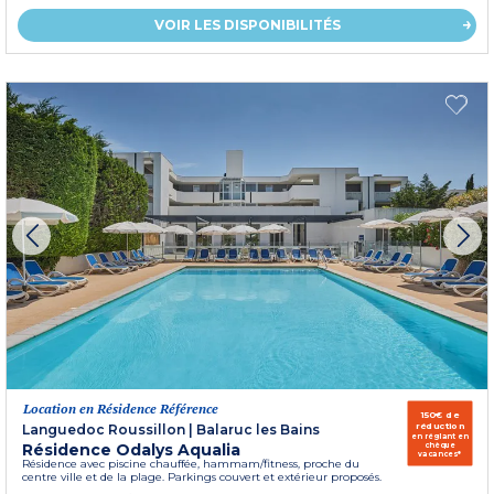
VOIR LES DISPONIBILITÉS
Location en Résidence Référence
150€ de
réduction
Languedoc Roussillon
|
Balaruc les Bains
en réglant en
Résidence Odalys Aqualia
chèque
vacances*
Résidence avec piscine chauffée, hammam/fitness, proche du
centre ville et de la plage. Parkings couvert et extérieur proposés.