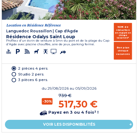
Location en Résidence Référence
150€ de
réduction
Languedoc Roussillon
|
Cap d'Agde
en réglant en
Résidence Odalys Saint Loup
chèque
vacances*
Profitez d'un écrin de verdure à 5mn du port et de la plage du Cap
d'Agde avec piscine chauffée, aire de jeux, parking fermé.
Bon plan
chèque
vacances
2 pièces 4 pers.
Studio 2 pers.
3 pièces 6 pers.
du
29/08/2026
au 05/09/2026
739 €
517,30 €
-30%
Payez en 3 ou 4 fois² !
VOIR LES DISPONIBILITÉS