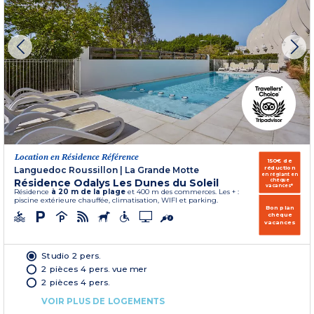
Location en Résidence Référence
150€ de
réduction
Languedoc Roussillon
|
La Grande Motte
en réglant en
Résidence Odalys Les Dunes du Soleil
chèque
vacances*
Résidence
à 20 m de la plage
et 400 m des commerces. Les + :
piscine extérieure chauffée, climatisation, WIFI et parking.
Bon plan
chèque
vacances
Studio 2 pers.
2 pièces 4 pers. vue mer
2 pièces 4 pers.
VOIR PLUS DE LOGEMENTS