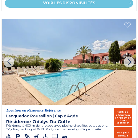
VOIR LES DISPONIBILITÉS
Location en Résidence Référence
150€ de
réduction
Languedoc Roussillon
|
Cap d'Agde
en réglant en
Résidence Odalys Du Golfe
chèque
vacances*
Résidence à 400 m de la plage avec piscine chauffée, pataugeoire,
TV, clim, parking et WIFI. Port, commerces et golf à proximité.
Bon plan
chèque