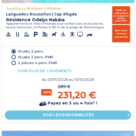
Location en Résidence Collection
150€ de
réduction
Languedoc Roussillon
|
Cap d'Agde
en réglant en
Résidence Odalys Nakâra
chèque
vacances*
Appartements et villas climatisés tout confort avec accès piscine,
sauna, hammam, et fitness, à 150 m de la plage de Rochelongue.
Bon plan
chèque
vacances
Studio 2 pers.
Studio 2 pers. PMR
2 pièces 4 pers. PMR
VOIR PLUS DE LOGEMENTS
du
03/10/2026
au 10/10/2026
289 €
231,20 €
-20%
Payez en 3 ou 4 fois² !
VOIR LES DISPONIBILITÉS