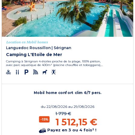
Location en Mobil homes
Languedoc Roussillon
|
Sérignan
Camping L'Etoile de Mer
Camping à Sérignan 4 étoiles proche de la plage, 100% piéton,
avec parc aquatique de 400m² (piscine chauffée et toboggans),...
Mobil home confort clim 6/7 pers.
du
22/08/2026
au 29/08/2026
1 779 €
1 512,15 €
-15%
Payez en 3 ou 4 fois² !