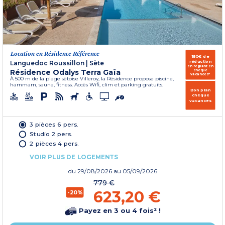
Location en Résidence Référence
150€ de
réduction
Languedoc Roussillon
|
Sète
en réglant en
Résidence Odalys Terra Gaïa
chèque
vacances*
À 500 m de la plage sètoise Villeroy, la Résidence propose piscine,
hammam, sauna, fitness. Accès Wifi, clim et parking gratuits.
Bon plan
chèque
vacances
3 pièces 6 pers.
Studio 2 pers.
2 pièces 4 pers.
VOIR PLUS DE LOGEMENTS
du
29/08/2026
au 05/09/2026
779 €
623,20 €
-20%
Payez en 3 ou 4 fois² !