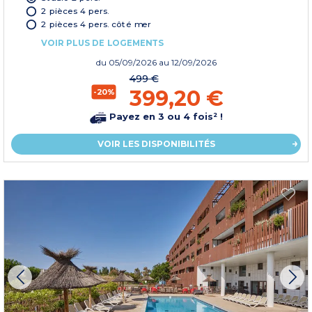
2 pièces 4 pers.
2 pièces 4 pers. côté mer
VOIR PLUS DE LOGEMENTS
du
05/09/2026
au 12/09/2026
499 €
399,20 €
-20%
Payez en 3 ou 4 fois² !
VOIR LES DISPONIBILITÉS