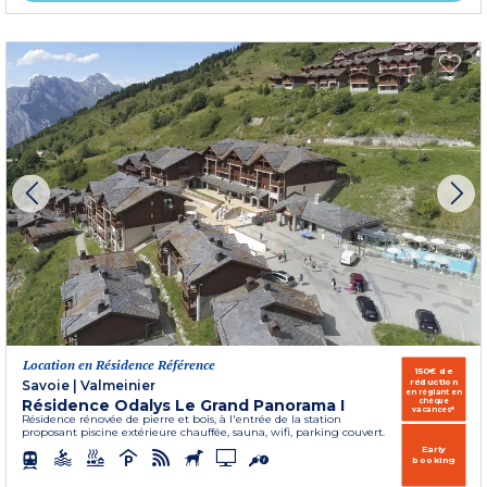
Location en Résidence Référence
150€ de
réduction
Savoie
|
Valmeinier
en réglant en
Résidence Odalys Le Grand Panorama I
chèque
vacances*
Résidence rénovée de pierre et bois, à l'entrée de la station
proposant piscine extérieure chauffée, sauna, wifi, parking couvert.
Early
booking