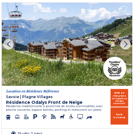
Location en Résidence Référence
150€ de
réduction
Savoie
|
Plagne Villages
en réglant en
Résidence Odalys Front de Neige
chèque
vacances*
Résidence traditionnelle à proximité de toutes commodités, avec
piscine couverte, espace balnéo, parking et restaurant sur place.
Early
booking
Studio 2 pers.