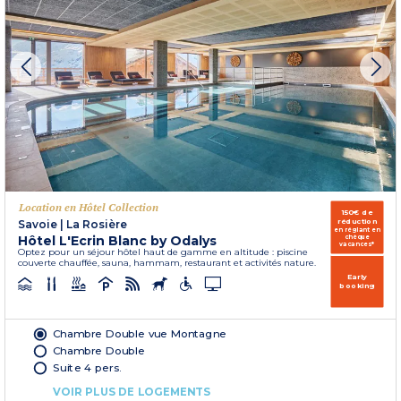
Location en Hôtel Collection
150€ de
réduction
Savoie
|
La Rosière
en réglant en
Hôtel L'Ecrin Blanc by Odalys
chèque
vacances*
Optez pour un séjour hôtel haut de gamme en altitude : piscine
couverte chauffée, sauna, hammam, restaurant et activités nature.
Early
booking
Chambre Double vue Montagne
Chambre Double
Suite 4 pers.
VOIR PLUS DE LOGEMENTS