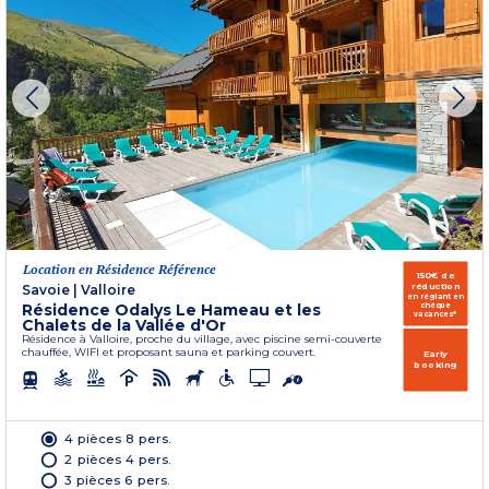
Location en Résidence Référence
150€ de
réduction
Savoie
|
Valloire
en réglant en
Résidence Odalys Le Hameau et les
chèque
vacances*
Chalets de la Vallée d'Or
Résidence à Valloire, proche du village, avec piscine semi-couverte
chauffée, WIFI et proposant sauna et parking couvert.
Early
booking
4 pièces 8 pers.
2 pièces 4 pers.
3 pièces 6 pers.