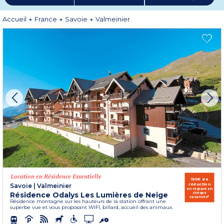
nature.
Plus d'informations
Accueil
France
Savoie
Valmeinier
Location en Résidence Essentielle
150€ de
réduction
Savoie
|
Valmeinier
en réglant en
Résidence Odalys Les Lumières de Neige
chèque
vacances*
Résidence montagne sur les hauteurs de la station offrant une
superbe vue et vous proposant WIFI, billard, accueil des animaux.