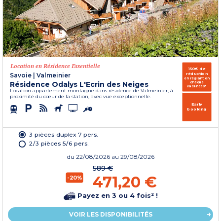
Location en Résidence Essentielle
150€ de
réduction
Savoie
|
Valmeinier
en réglant en
Résidence Odalys L'Ecrin des Neiges
chèque
vacances*
Location appartement montagne dans résidence de Valmeinier, à
proximité du cœur de la station, avec vue exceptionnelle.
Early
booking
3 pièces duplex 7 pers.
2/3 pièces 5/6 pers.
du
22/08/2026
au 29/08/2026
589 €
471,20 €
-20%
Payez en 3 ou 4 fois² !
VOIR LES DISPONIBILITÉS