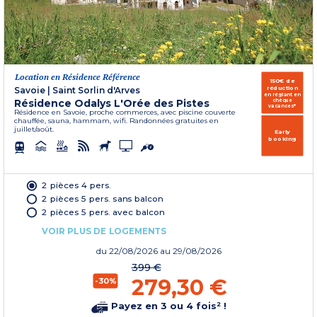
Location en Résidence Référence
150€ de
réduction
Savoie
|
Saint Sorlin d'Arves
en réglant en
Résidence Odalys L'Orée des Pistes
chèque
vacances*
Résidence en Savoie, proche commerces, avec piscine couverte
chauffée, sauna, hammam, wifi. Randonnées gratuites en
juillet/août.
Early
booking
2 pièces 4 pers.
2 pièces 5 pers. sans balcon
2 pièces 5 pers. avec balcon
VOIR PLUS DE LOGEMENTS
du
22/08/2026
au 29/08/2026
399 €
279,30 €
-30%
Payez en 3 ou 4 fois² !