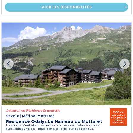
VOIR LES DISPONIBILITÉS
Location en Résidence Essentielle
150€ de
réduction
Savoie
|
Méribel Mottaret
en réglant en
Résidence Odalys Le Hameau du Mottaret
chèque
vacances*
Location à Méribel en résidence composée de chalets en bois et
avec loisirs sur place : ping-pong, salle de jeux et pétanque.