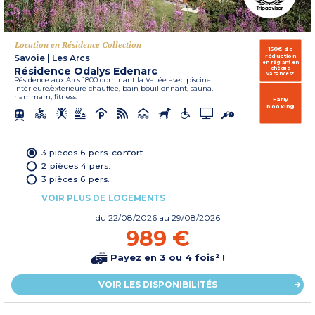
Location en Résidence Collection
150€ de
réduction
Savoie
|
Les Arcs
en réglant en
Résidence Odalys Edenarc
chèque
vacances*
Résidence aux Arcs 1800 dominant la Vallée avec piscine
intérieure/extérieure chauffée, bain bouillonnant, sauna,
hammam, fitness.
Early
booking
3 pièces 6 pers. confort
2 pièces 4 pers.
3 pièces 6 pers.
VOIR PLUS DE LOGEMENTS
du
22/08/2026
au 29/08/2026
989 €
Payez en 3 ou 4 fois² !
VOIR LES DISPONIBILITÉS