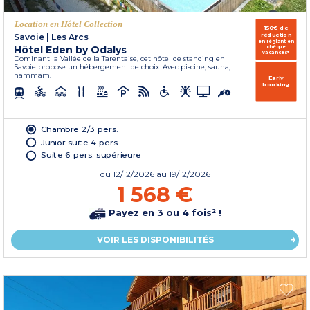
Location en Hôtel Collection
150€ de
réduction
Savoie
|
Les Arcs
en réglant en
Hôtel Eden by Odalys
chèque
vacances*
Dominant la Vallée de la Tarentaise, cet hôtel de standing en
Savoie propose un hébergement de choix. Avec piscine, sauna,
hammam.
Early
booking
Chambre 2/3 pers.
Junior suite 4 pers
Suite 6 pers. supérieure
du
12/12/2026
au 19/12/2026
1 568 €
Payez en 3 ou 4 fois² !
VOIR LES DISPONIBILITÉS