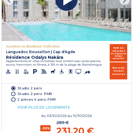
Location en Résidence Collection
150€ de
réduction
Languedoc Roussillon
|
Cap d'Agde
en réglant en
Résidence Odalys Nakâra
chèque
vacances*
Appartements et villas climatisés tout confort avec accès piscine,
sauna, hammam, et fitness, à 150 m de la plage de Rochelongue.
Bon plan
chèque
vacances
Studio 2 pers.
Studio 2 pers. PMR
2 pièces 4 pers. PMR
VOIR PLUS DE LOGEMENTS
du
03/10/2026
au 10/10/2026
289 €
231,20 €
-20%