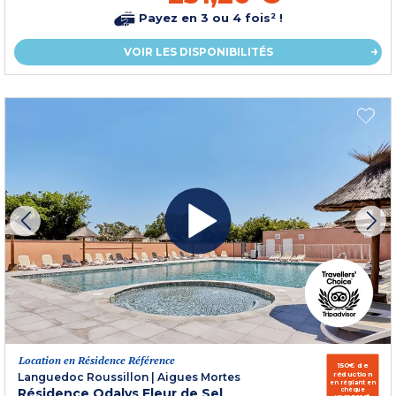
Payez en 3 ou 4 fois² !
VOIR LES DISPONIBILITÉS
Location en Résidence Référence
150€ de
réduction
Languedoc Roussillon
|
Aigues Mortes
en réglant en
Résidence Odalys Fleur de Sel
chèque
vacances*