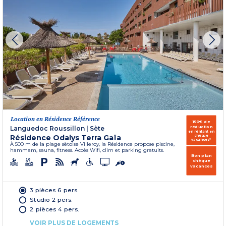
Location en Résidence Référence
150€ de
réduction
Languedoc Roussillon
|
Sète
en réglant en
Résidence Odalys Terra Gaïa
chèque
vacances*
À 500 m de la plage sètoise Villeroy, la Résidence propose piscine,
hammam, sauna, fitness. Accès Wifi, clim et parking gratuits.
Bon plan
chèque
vacances
3 pièces 6 pers.
Studio 2 pers.
2 pièces 4 pers.
VOIR PLUS DE LOGEMENTS