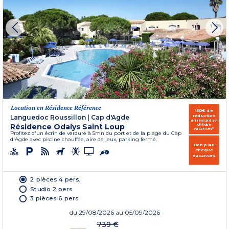
Location en Résidence Référence
150€ de
réduction
Languedoc Roussillon
|
Cap d'Agde
en réglant en
Résidence Odalys Saint Loup
chèque
vacances*
Profitez d'un écrin de verdure à 5mn du port et de la plage du Cap
d'Agde avec piscine chauffée, aire de jeux, parking fermé.
Bon plan
chèque
vacances
2 pièces 4 pers.
Studio 2 pers.
3 pièces 6 pers.
du
29/08/2026
au 05/09/2026
739 €