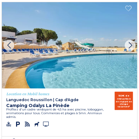
Location en Mobil homes
150€ de
réduction
Languedoc Roussillon
|
Cap d'Agde
en réglant en
Camping Odalys La Pinède
chèque
vacances*
Profitez d'un cadre verdoyant de 4,5 ha avec piscine, toboggan,
animations pour tous. Commerces et plages à 5mn. Animaux
admis.