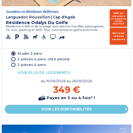
Location en Résidence Référence
150€ de
réduction
Languedoc Roussillon
|
Cap d'Agde
en réglant en
Résidence Odalys Du Golfe
chèque
vacances*
Résidence à 400 m de la plage avec piscine chauffée, pataugeoire,
TV, clim, parking et WIFI. Port, commerces et golf à proximité.
Bon plan
chèque
vacances
Studio 2 pers.
2 pièces 4 pers. côté piscine
2 pièces 4 pers.
VOIR PLUS DE LOGEMENTS
du
19/09/2026
au 26/09/2026
349 €
Payez en 3 ou 4 fois² !
VOIR LES DISPONIBILITÉS