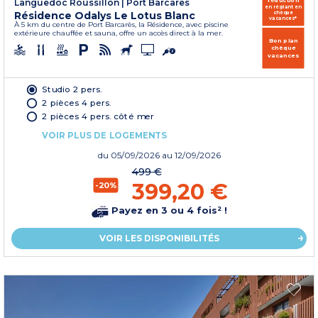
réduction
Languedoc Roussillon
|
Port Barcares
en réglant en
Résidence Odalys Le Lotus Blanc
chèque
vacances*
À 5 km du centre de Port Barcarès, la Résidence, avec piscine
extérieure chauffée et sauna, offre un accès direct à la mer.
Bon plan
chèque
vacances
Studio 2 pers.
2 pièces 4 pers.
2 pièces 4 pers. côté mer
VOIR PLUS DE LOGEMENTS
du
05/09/2026
au 12/09/2026
499 €
399,20 €
-20%
Payez en 3 ou 4 fois² !
VOIR LES DISPONIBILITÉS