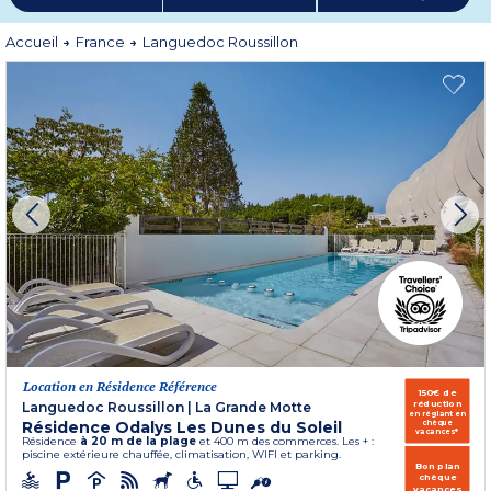
(
Aigues Mortes
) et des Pyrénées (
Argelès sur Mer
-
Port Barcarès
et
Saint
Cyprien Plage
).
Accueil
France
Languedoc Roussillon
Visitez les centre villes en location ou week-end (
Montpellier
-
Nîmes
) ou
faîtes une pause campagnarde à
Sallèles d'Aude
. Partez à la découverte des
langues mystérieuses (catalan et occitan), de la cuisine si savoureuse (aïoli,
brandade, touron) et de l’histoire si singulière du Languedoc, gravée dans la
roche.
Plus d'informations
Location en Résidence Référence
150€ de
réduction
Languedoc Roussillon
|
La Grande Motte
en réglant en
Résidence Odalys Les Dunes du Soleil
chèque
vacances*
Résidence
à 20 m de la plage
et 400 m des commerces. Les + :
piscine extérieure chauffée, climatisation, WIFI et parking.
Bon plan
chèque
vacances