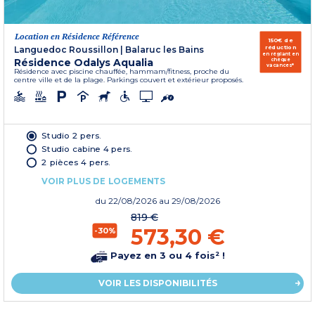
Location en Résidence Référence
150€ de
réduction
Languedoc Roussillon
|
Balaruc les Bains
en réglant en
Résidence Odalys Aqualia
chèque
vacances*
Résidence avec piscine chauffée, hammam/fitness, proche du
centre ville et de la plage. Parkings couvert et extérieur proposés.
Studio 2 pers.
Studio cabine 4 pers.
2 pièces 4 pers.
VOIR PLUS DE LOGEMENTS
du
22/08/2026
au 29/08/2026
819 €
573,30 €
-30%
Payez en 3 ou 4 fois² !
VOIR LES DISPONIBILITÉS