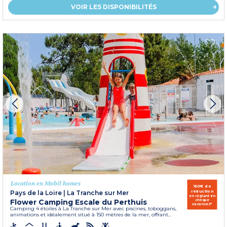
VOIR LES DISPONIBILITÉS
Location en Mobil homes
150€ de
réduction
Pays de la Loire
|
La Tranche sur Mer
en réglant en
Flower Camping Escale du Perthuis
chèque
vacances*
Camping 4 étoiles à La Tranche sur Mer avec piscines, toboggans,
animations et idéalement situé à 150 mètres de la mer, offrant...