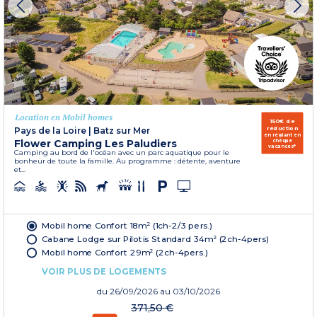
Location en Mobil homes
150€ de
réduction
Pays de la Loire
|
Batz sur Mer
en réglant en
Flower Camping Les Paludiers
chèque
vacances*
Camping au bord de l'océan avec un parc aquatique pour le
bonheur de toute la famille. Au programme : détente, aventure
et...
Mobil home Confort 18m² (1ch-2/3 pers.)
Cabane Lodge sur Pilotis Standard 34m² (2ch-4pers)
Mobil home Confort 29m² (2ch-4pers.)
VOIR PLUS DE LOGEMENTS
du
26/09/2026
au 03/10/2026
371,50 €