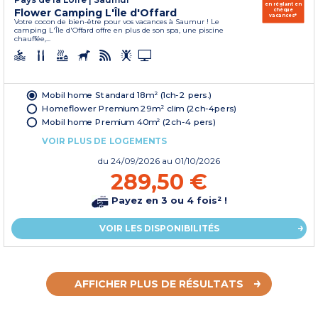
en réglant en
Flower Camping L'Île d'Offard
chèque
vacances*
Votre cocon de bien-être pour vos vacances à Saumur ! Le
camping L'Île d'Offard offre en plus de son spa, une piscine
chauffée,...
Mobil home Standard 18m² (1ch-2 pers.)
Homeflower Premium 29m² clim (2ch-4pers)
Mobil home Premium 40m² (2ch-4 pers)
VOIR PLUS DE LOGEMENTS
du
24/09/2026
au 01/10/2026
289,50 €
Payez en 3 ou 4 fois² !
VOIR LES DISPONIBILITÉS
AFFICHER PLUS DE RÉSULTATS