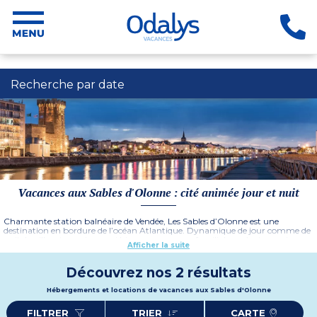
Recherche par date
Vacances aux Sables d'Olonne : cité animée jour et nuit
Charmante station balnéaire de Vendée, Les Sables d’Olonne est une
destination en bordure de l’océan Atlantique. Dynamique de jour comme de
nuit, la ville est propice aussi bien aux vacances familiales qu’entre amis.
Afficher la suite
Envie d’un séjour en bord de mer, partez avec Odalys Vacances ! Réservez
votre
location vacances aux Sables d’Olonne
. Plages, côtes sauvages,
ports de pêche et de plaisance sont autant d’atouts touristiques qu'offre cette
Découvrez nos 2 résultats
cité balnéaire des Pays de la Loire.
Plus d'informations
Hébergements et locations de vacances aux Sables d'Olonne
FILTRER
TRIER
CARTE