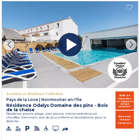
Location en Résidence Collection
150€ de
réduction
Pays de la Loire
|
Noirmoutier-en-l'Île
en réglant en
Résidence Odalys Domaine des pins - Bois
chèque
vacances*
de la chaise
Résidence proche plage, avec piscine intérieure/extérieure
Bon plan
chauffée, hammam, aire de jeux enfants et boulodrome pour la
chèque
détente.
vacances