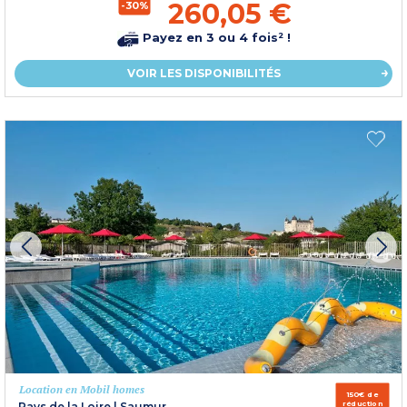
260,05 €
-30%
Payez en 3 ou 4 fois² !
VOIR LES DISPONIBILITÉS
Location en Mobil homes
150€ de
réduction
Pays de la Loire
|
Saumur