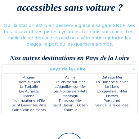
accessibles sans voiture ?
Oui, la station est bien desservie grâce à sa gare SNCF, ses
bus locaux et ses pistes cyclables. Une fois sur place, il est
facile de se déplacer à pied ou à vélo pour rejoindre les
plages, le port ou les quartiers animés.
Nos autres destinations en Pays de la Loire
Pays de la Loire
Angers
Avrillé
Batz sur Mer
Brem-sur-Mer
La Plaine-sur-Mer
La Tranche sur Mer
La Turballe
L'Aiguillon-sur-Mer
Le Mans
Les Achards
Les Moutiers en Retz
Longeville-sur-Mer
Maché
Montaigu
Nantes
Noirmoutier-en-l'Île
Piriac-sur-Mer
Pornichet
Saint Brévin les Pins
Saint Brévin L'Océan
Saint Hilaire de Riez
Saint Jean de Monts
Saumur