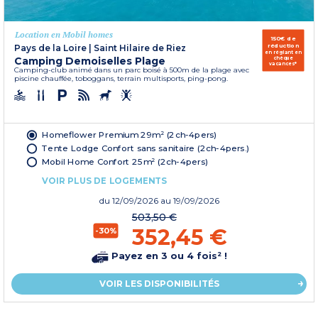
Location en Mobil homes
150€ de
réduction
Pays de la Loire
|
Saint Hilaire de Riez
en réglant en
Camping Demoiselles Plage
chèque
vacances*
Camping-club animé dans un parc boisé à 500m de la plage avec
piscine chauffée, toboggans, terrain multisports, ping-pong.
Homeflower Premium 29m² (2ch-4pers)
Tente Lodge Confort sans sanitaire (2ch-4pers.)
Mobil Home Confort 25m² (2ch-4pers)
VOIR PLUS DE LOGEMENTS
du
12/09/2026
au 19/09/2026
503,50 €
352,45 €
-30%
Payez en 3 ou 4 fois² !
VOIR LES DISPONIBILITÉS