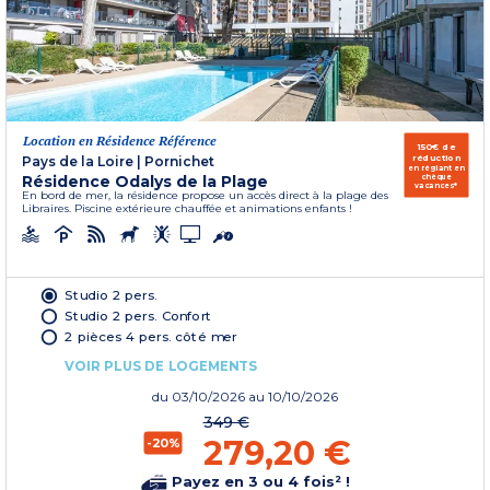
Location en Résidence Référence
150€ de
réduction
Pays de la Loire
|
Pornichet
en réglant en
Résidence Odalys de la Plage
chèque
vacances*
En bord de mer, la résidence propose un accès direct à la plage des
Libraires. Piscine extérieure chauffée et animations enfants !
Studio 2 pers.
Studio 2 pers. Confort
2 pièces 4 pers. côté mer
VOIR PLUS DE LOGEMENTS
du
03/10/2026
au 10/10/2026
349 €
279,20 €
-20%
Payez en 3 ou 4 fois² !