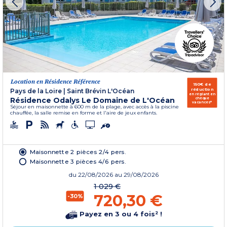
Location en Résidence Référence
150€ de
réduction
Pays de la Loire
|
Saint Brévin L'Océan
en réglant en
Résidence Odalys Le Domaine de L'Océan
chèque
vacances*
Séjour en maisonnette à 600 m de la plage, avec accès à la piscine
chauffée, la salle remise en forme et l'aire de jeux enfants.
Maisonnette 2 pièces 2/4 pers.
Maisonnette 3 pièces 4/6 pers.
du
22/08/2026
au 29/08/2026
1 029 €
720,30 €
-30%
Payez en 3 ou 4 fois² !