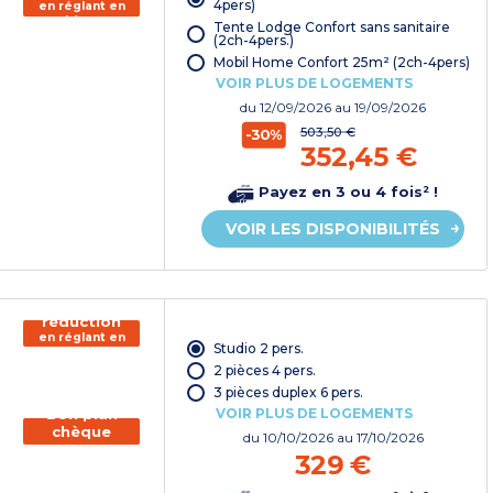
4pers)
en réglant en
chèque
Tente Lodge Confort sans sanitaire
vacances*
(2ch-4pers.)
Mobil Home Confort 25m² (2ch-4pers)
VOIR PLUS DE LOGEMENTS
du
12/09/2026
au 19/09/2026
503,50 €
-30%
352,45 €
Payez en 3 ou 4 fois² !
VOIR LES DISPONIBILITÉS
150€ de
réduction
en réglant en
Studio 2 pers.
chèque
vacances*
2 pièces 4 pers.
3 pièces duplex 6 pers.
VOIR PLUS DE LOGEMENTS
Bon plan
chèque
du
10/10/2026
au 17/10/2026
vacances
329 €