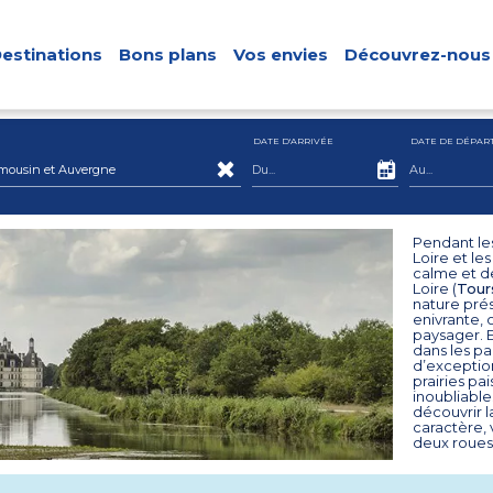
estinations
Bons plans
Vos envies
Découvrez-nous
DATE D'ARRIVÉE
DATE DE DÉPAR
mousin et Auvergne
Pendant les
Loire et le
calme et d
Loire (
Tour
nature prés
enivrante, 
paysager. E
dans les pa
d’exception
prairies pa
inoubliable
découvrir l
caractère,
deux roues