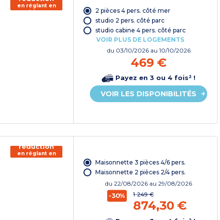
en réglant en
2 pièces 4 pers. côté mer
chèque
vacances*
studio 2 pers. côté parc
studio cabine 4 pers. côté parc
VOIR PLUS DE LOGEMENTS
du
03/10/2026
au 10/10/2026
469 €
Payez en 3 ou 4 fois² !
VOIR LES DISPONIBILITÉS
150€ de
réduction
en réglant en
chèque
Maisonnette 3 pièces 4/6 pers.
vacances*
Maisonnette 2 pièces 2/4 pers.
du
22/08/2026
au 29/08/2026
1 249 €
-30%
874,30 €