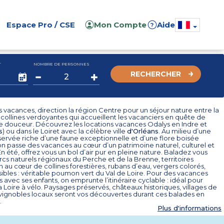
Espace Pro / CSE
Mon Compte
Aide
?
T
NOMBRE DE PERSONNES
RECHERCHER
 vacances, direction la région Centre pour un séjour nature entre la
s collines verdoyantes qui accueillent les vacanciers en quête de
e douceur. Découvrez les locations vacances Odalys en Indre et
s
) ou dans le Loiret avec la célèbre ville
d'Orléans
. Au milieu d’une
ervée riche d’une faune exceptionnelle et d’une flore boisée
on passe des vacances au cœur d’un patrimoine naturel, culturel et
n été, offrez vous un bol d’air pur en pleine nature. Baladez vous
rcs naturels régionaux du Perche et de la Brenne, territoires
 au cœur de collines forestières, rubans d’eau, vergers colorés,
isibles : véritable poumon vert du Val de Loire. Pour des vacances
s avec ses enfants, on emprunte l’itinéraire cyclable : idéal pour
a Loire à vélo. Paysages préservés, châteaux historiques, villages de
 vignobles locaux seront vos découvertes durant ces balades en
.
Plus d'informations