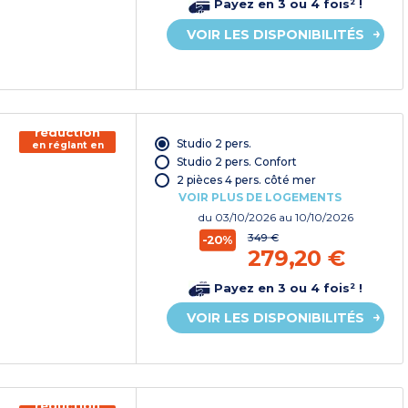
Payez en 3 ou 4 fois² !
VOIR LES DISPONIBILITÉS
150€ de
réduction
Studio 2 pers.
en réglant en
chèque
Studio 2 pers. Confort
vacances*
2 pièces 4 pers. côté mer
VOIR PLUS DE LOGEMENTS
du
03/10/2026
au 10/10/2026
349 €
-20%
279,20 €
Payez en 3 ou 4 fois² !
VOIR LES DISPONIBILITÉS
150€ de
réduction