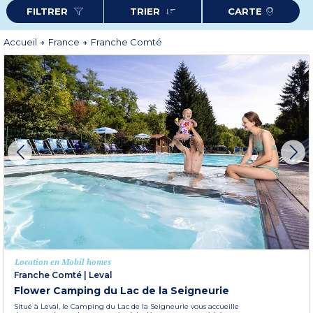
randonnée, vélo, balades en pleine nature... La Franche-Comté est aussi
FILTRER
TRIER
CARTE
réputée pour sa gastronomie, entre fromages de caractère et spécialités du
terroir. Côté patrimoine culturel, elle abrite des trésors comme la citadelle de
Besançon ou les fortifications de Belfort. D'autres villes charmantes comme
Vesoul, Dole, Pontarlier ou encore Montbéliard sont des immanquables à
Accueil
France
Franche Comté
visiter, en toute saison, lors de votre
séjour en Franche-Comté
en famille
ou entre amis.
Plus d'informations
Location en Mobil homes
Franche Comté
|
Leval
Flower Camping du Lac de la Seigneurie
Situé à Leval, le Camping du Lac de la Seigneurie vous accueille