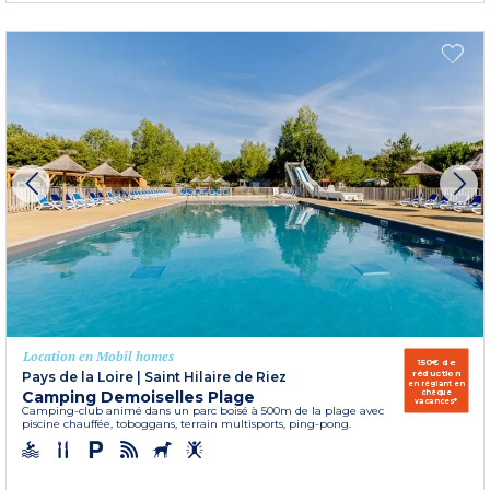
Location en Mobil homes
150€ de
réduction
Pays de la Loire
|
Saint Hilaire de Riez
en réglant en
Camping Demoiselles Plage
chèque
vacances*
Camping-club animé dans un parc boisé à 500m de la plage avec
piscine chauffée, toboggans, terrain multisports, ping-pong.