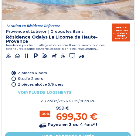
Location en Résidence Référence
150€ de
réduction
Provence et Luberon
|
Gréoux les Bains
en réglant en
Résidence Odalys La Licorne de Haute-
chèque
vacances*
Provence
Résidence proche du village et du centre thermal avec 2 piscines
extérieures, piscine couverte, espace bien-être, restauration,...
2 pièces 4 pers.
Studio 2 pers.
2 pièces alcôve 5/6 pers.
VOIR PLUS DE LOGEMENTS
du
22/08/2026
au 29/08/2026
999 €
699,30 €
-30%
Payez en 3 ou 4 fois² !