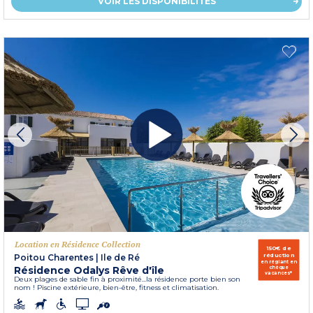
VOIR LES DISPONIBILITÉS
Location en Résidence Collection
150€ de
réduction
Poitou Charentes
|
Ile de Ré
en réglant en
Résidence Odalys Rêve d'île
chèque
vacances*
Deux plages de sable fin à proximité...la résidence porte bien son
nom ! Piscine extérieure, bien-être, fitness et climatisation.