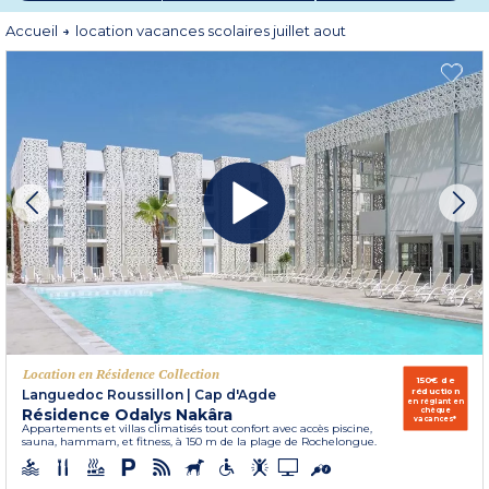
vous ressemblent !
Accueil
location vacances scolaires juillet aout
Location en Résidence Collection
150€ de
réduction
Languedoc Roussillon
|
Cap d'Agde
en réglant en
Résidence Odalys Nakâra
chèque
vacances*
Appartements et villas climatisés tout confort avec accès piscine,
sauna, hammam, et fitness, à 150 m de la plage de Rochelongue.