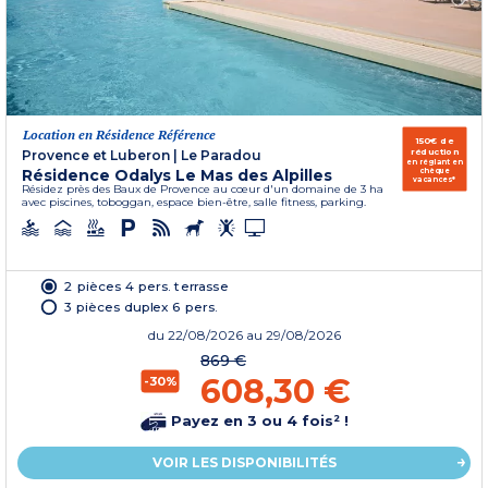
Location en Résidence Référence
150€ de
réduction
Provence et Luberon
|
Le Paradou
en réglant en
Résidence Odalys Le Mas des Alpilles
chèque
vacances*
Résidez près des Baux de Provence au cœur d'un domaine de 3 ha
avec piscines, toboggan, espace bien-être, salle fitness, parking.
2 pièces 4 pers. terrasse
3 pièces duplex 6 pers.
du
22/08/2026
au 29/08/2026
869 €
608,30 €
-30%
Payez en 3 ou 4 fois² !
VOIR LES DISPONIBILITÉS