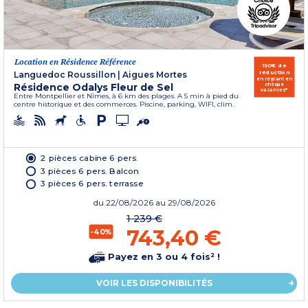
Location en Résidence Référence
150€ de
réduction
Languedoc Roussillon
|
Aigues Mortes
en réglant en
Résidence Odalys Fleur de Sel
chèque
vacances*
Entre Montpellier et Nîmes, à 6 km des plages. A 5 min à pied du
centre historique et des commerces. Piscine, parking, WIFI, clim.
2 pièces cabine 6 pers.
3 pièces 6 pers. Balcon
3 pièces 6 pers. terrasse
du
22/08/2026
au 29/08/2026
1 239 €
743,40 €
-40%
Payez en 3 ou 4 fois² !
VOIR LES DISPONIBILITÉS