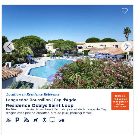
Location en Résidence Référence
150€ de
réduction
Languedoc Roussillon
|
Cap d'Agde
en réglant en
Résidence Odalys Saint Loup
chèque
vacances*
Profitez d'un écrin de verdure à 5mn du port et de la plage du Cap
d'Agde avec piscine chauffée, aire de jeux, parking fermé.