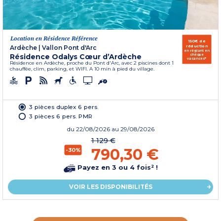
Location en Résidence Référence
150€ de
réduction
Ardèche
|
Vallon Pont d'Arc
en réglant en
Résidence Odalys Cœur d’Ardèche
chèque
vacances*
Résidence en Ardèche, proche du Pont d'Arc, avec 2 piscines dont 1
chauffée, clim, parking, et WIFI. A 10 min à pied du village.
3 pièces duplex 6 pers.
3 pièces 6 pers. PMR
du
22/08/2026
au 29/08/2026
1 129 €
790,30 €
-30%
Payez en 3 ou 4 fois² !
VOIR LES DISPONIBILITÉS