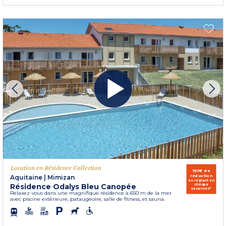
Location en Résidence Collection
150€ de
réduction
Aquitaine
|
Mimizan
en réglant en
Résidence Odalys Bleu Canopée
chèque
vacances*
Relaxez-vous dans une magnifique résidence à 650 m de la mer
avec piscine extérieure, pataugeoire, salle de fitness, et sauna.