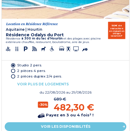
Location en Résidence Référence
150€ de
réduction
Aquitaine
|
Hourtin
en réglant en
Résidence Odalys du Port
chèque
vacances*
Résidence
à 300 m du lac d'Hourtin
et des plages avec piscine
extérieure chauffée, restaurant, boulodrome, aire de jeux.
Studio 2 pers.
2 pièces 4 pers.
2 pièces duplex 2/4 pers.
VOIR PLUS DE LOGEMENTS
du
22/08/2026
au 29/08/2026
689 €
482,30 €
-30%
Payez en 3 ou 4 fois² !
VOIR LES DISPONIBILITÉS