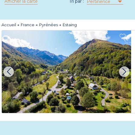
Afficher la carte
Tri par :
Pertinence
Accueil
France
Pyrénées
Estaing