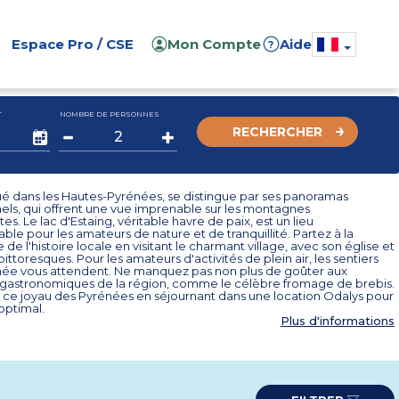
Espace Pro / CSE
Mon Compte
Aide
?
T
NOMBRE DE PERSONNES
RECHERCHER
tué dans les Hautes-Pyrénées, se distingue par ses panoramas
els, qui offrent une vue imprenable sur les montagnes
es. Le lac d'Estaing, véritable havre de paix, est un lieu
ble pour les amateurs de nature et de tranquillité. Partez à la
de l'histoire locale en visitant le charmant village, avec son église et
pittoresques. Pour les amateurs d'activités de plein air, les sentiers
ée vous attendent. Ne manquez pas non plus de goûter aux
s gastronomiques de la région, comme le célèbre fromage de brebis.
ce joyau des Pyrénées en séjournant dans une location Odalys pour
optimal.
Plus d'informations