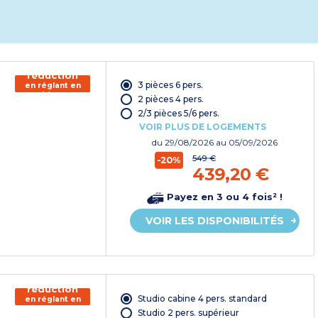
150€ de
réduction
3 pièces 6 pers.
en réglant en
chèque
2 pièces 4 pers.
vacances*
2/3 pièces 5/6 pers.
VOIR PLUS DE LOGEMENTS
du
29/08/2026
au 05/09/2026
549 €
-20%
439,20 €
Payez en 3 ou 4 fois² !
VOIR LES DISPONIBILITÉS
150€ de
réduction
Studio cabine 4 pers. standard
en réglant en
chèque
Studio 2 pers. supérieur
vacances*