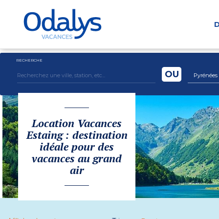
D
RECHERCHE
OU
Pyrénées
Location Vacances
Estaing : destination
idéale pour des
vacances au grand
air