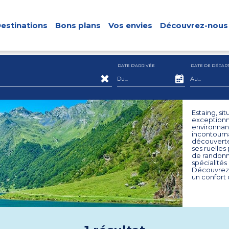
estinations
Bons plans
Vos envies
Découvrez-nous
DATE D'ARRIVÉE
DATE DE DÉPAR
Estaing, si
exceptionn
environnant
incontourna
découverte 
ses ruelles 
de randonn
spécialité
Découvrez 
un confort 