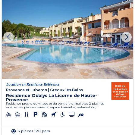
Location en Résidence Référence
150€ de
réduction
Provence et Luberon
|
Gréoux les Bains
en réglant en
Résidence Odalys La Licorne de Haute-
chèque
vacances*
Provence
Résidence proche du village et du centre thermal avec 2 piscines
extérieures, piscine couverte, espace bien-être, restauration,...
3 pièces 6/8 pers.