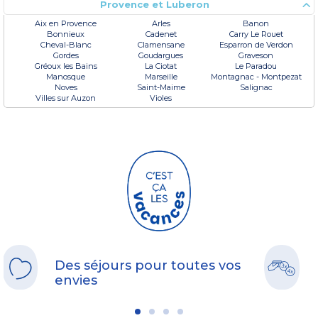
Provence et Luberon
Aix en Provence
Arles
Banon
Bonnieux
Cadenet
Carry Le Rouet
Cheval-Blanc
Clamensane
Esparron de Verdon
Gordes
Goudargues
Graveson
Gréoux les Bains
La Ciotat
Le Paradou
Manosque
Marseille
Montagnac - Montpezat
Noves
Saint-Maime
Salignac
Villes sur Auzon
Violes
Des séjours pour toutes vos
envies