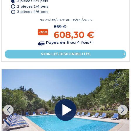
3 pièces 6/7 pers.
2 pièces 2/4 pers.
3 pièces 4/6 pers.
du
29/08/2026
au 05/09/2026
869 €
608,30 €
-30%
Payez en 3 ou 4 fois² !
VOIR LES DISPONIBILITÉS