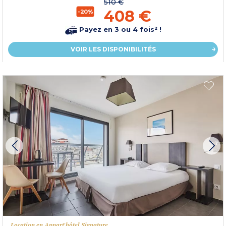
510 €
408 €
-20%
Payez en 3 ou 4 fois² !
VOIR LES DISPONIBILITÉS
Location en Appart'hôtel Signature