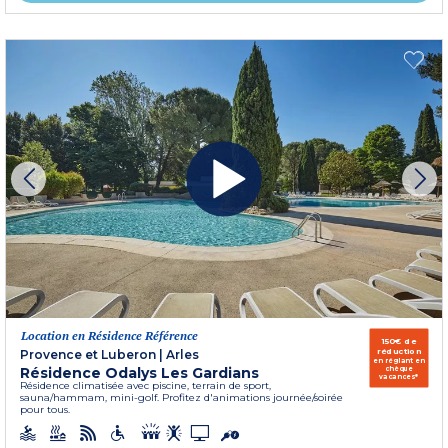
Location en Résidence Référence
150€ de
réduction
Provence et Luberon
|
Arles
en réglant en
Résidence Odalys Les Gardians
chèque
vacances*
Résidence climatisée avec piscine, terrain de sport,
sauna/hammam, mini-golf. Profitez d'animations journée/soirée
pour tous.