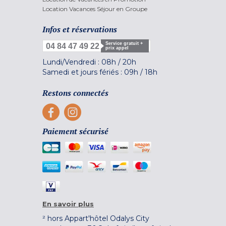
Location Vacances Séjour en Groupe
Infos et réservations
Service gratuit +
04 84 47 49 22
prix appel
Lundi/Vendredi :
08h
/
20h
Samedi et jours fériés :
09h
/
18h
Restons connectés
Paiement sécurisé
En savoir plus
² hors Appart'hôtel Odalys City