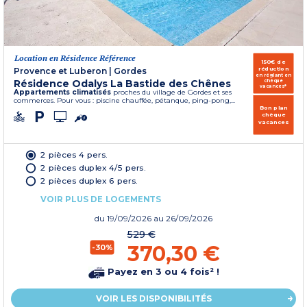
Location en Résidence Référence
150€ de
réduction
Provence et Luberon
|
Gordes
en réglant en
Résidence Odalys La Bastide des Chênes
chèque
vacances*
Appartements climatisés
proches du village de Gordes et ses
commerces. Pour vous : piscine chauffée, pétanque, ping-pong,...
Bon plan
chèque
vacances
2 pièces 4 pers.
2 pièces duplex 4/5 pers.
2 pièces duplex 6 pers.
VOIR PLUS DE LOGEMENTS
du
19/09/2026
au 26/09/2026
529 €
370,30 €
-30%
Payez en 3 ou 4 fois² !
VOIR LES DISPONIBILITÉS