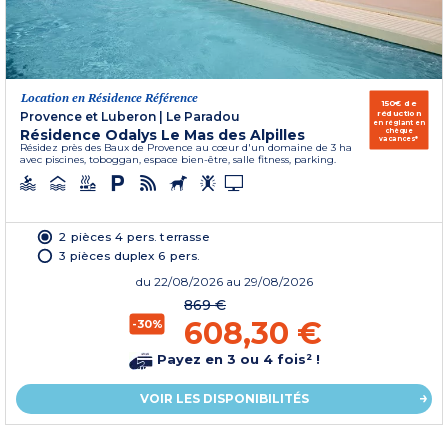
Location en Résidence Référence
150€ de
réduction
Provence et Luberon
|
Le Paradou
en réglant en
Résidence Odalys Le Mas des Alpilles
chèque
vacances*
Résidez près des Baux de Provence au cœur d'un domaine de 3 ha
avec piscines, toboggan, espace bien-être, salle fitness, parking.
2 pièces 4 pers. terrasse
3 pièces duplex 6 pers.
du
22/08/2026
au 29/08/2026
869 €
608,30 €
-30%
Payez en 3 ou 4 fois² !
VOIR LES DISPONIBILITÉS