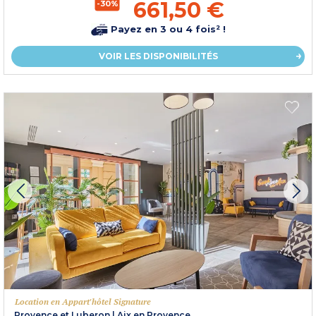
661,50 €
-30%
Payez en 3 ou 4 fois² !
VOIR LES DISPONIBILITÉS
Location en Appart'hôtel Signature
Provence et Luberon
|
Aix en Provence