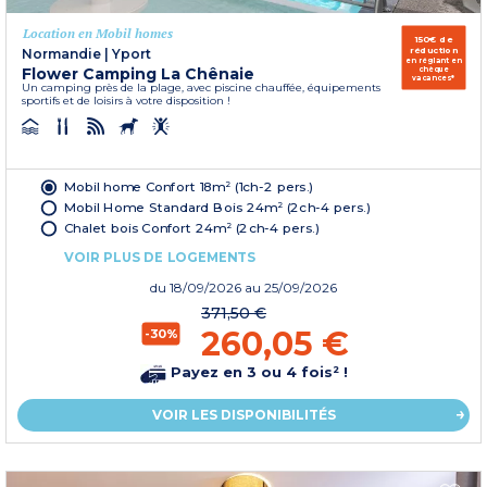
Location en Mobil homes
150€ de
réduction
Normandie
|
Yport
en réglant en
Flower Camping La Chênaie
chèque
vacances*
Un camping près de la plage, avec piscine chauffée, équipements
sportifs et de loisirs à votre disposition !
Mobil home Confort 18m² (1ch-2 pers.)
Mobil Home Standard Bois 24m² (2ch-4 pers.)
Chalet bois Confort 24m² (2ch-4 pers.)
VOIR PLUS DE LOGEMENTS
du
18/09/2026
au 25/09/2026
371,50 €
260,05 €
-30%
Payez en 3 ou 4 fois² !
VOIR LES DISPONIBILITÉS