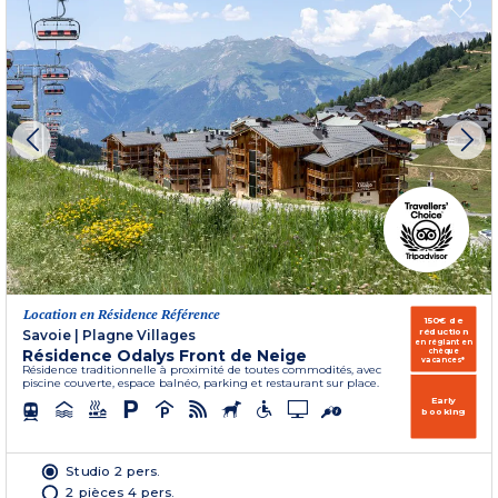
Location en Résidence Référence
150€ de
réduction
Savoie
|
Plagne Villages
en réglant en
Résidence Odalys Front de Neige
chèque
vacances*
Résidence traditionnelle à proximité de toutes commodités, avec
piscine couverte, espace balnéo, parking et restaurant sur place.
Early
booking
Studio 2 pers.
2 pièces 4 pers.