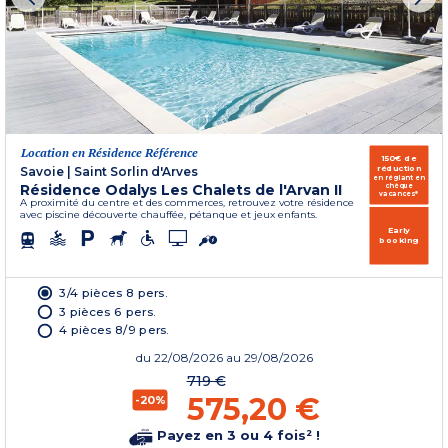
Location en Résidence Référence
150€ de
réduction
Savoie
|
Saint Sorlin d'Arves
en réglant en
Résidence Odalys Les Chalets de l'Arvan II
chèque
vacances*
A proximité du centre et des commerces, retrouvez votre résidence
avec piscine découverte chauffée, pétanque et jeux enfants.
Early
booking
3/4 pièces 8 pers.
3 pièces 6 pers.
4 pièces 8/9 pers.
du
22/08/2026
au 29/08/2026
719 €
575,20 €
-20%
Payez en 3 ou 4 fois² !