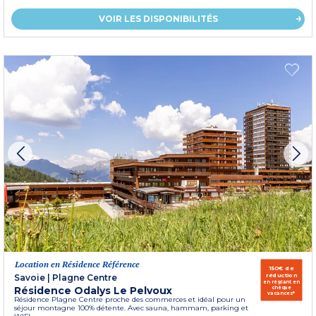
VOIR LES DISPONIBILITÉS
Location en Résidence Référence
150€ de
réduction
Savoie
|
Plagne Centre
en réglant en
Résidence Odalys Le Pelvoux
chèque
vacances*
Résidence Plagne Centre proche des commerces et idéal pour un
séjour montagne 100% détente. Avec sauna, hammam, parking et