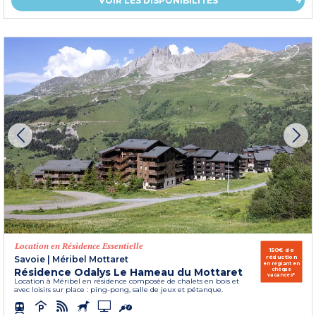
VOIR LES DISPONIBILITÉS
Location en Résidence Essentielle
150€ de
réduction
Savoie
|
Méribel Mottaret
en réglant en
Résidence Odalys Le Hameau du Mottaret
chèque
vacances*
Location à Méribel en résidence composée de chalets en bois et
avec loisirs sur place : ping-pong, salle de jeux et pétanque.