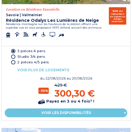
Location en Résidence Essentielle
150€ de
réduction
Savoie
|
Valmeinier
en réglant en
Résidence Odalys Les Lumières de Neige
chèque
vacances*
Résidence montagne sur les hauteurs de la station offrant une
superbe vue et vous proposant WIFI, billard, accueil des animaux.
3 pièces 6 pers.
Studio 3/4 pers.
2 pièces 4/5 pers.
VOIR PLUS DE LOGEMENTS
du
22/08/2026
au 29/08/2026
429 €
300,30 €
-30%
Payez en 3 ou 4 fois² !
VOIR LES DISPONIBILITÉS