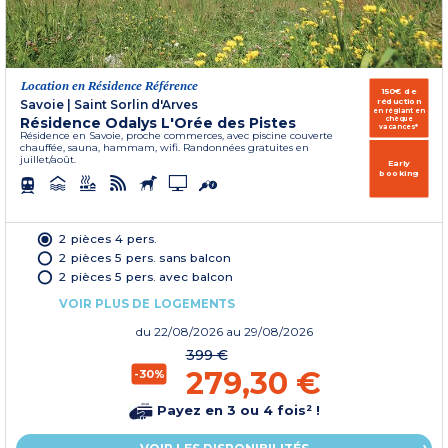
Location en Résidence Référence
150€ de
réduction
Savoie
|
Saint Sorlin d'Arves
en réglant en
Résidence Odalys L'Orée des Pistes
chèque
vacances*
Résidence en Savoie, proche commerces, avec piscine couverte
chauffée, sauna, hammam, wifi. Randonnées gratuites en
juillet/août.
Early
booking
2 pièces 4 pers.
2 pièces 5 pers. sans balcon
2 pièces 5 pers. avec balcon
VOIR PLUS DE LOGEMENTS
du
22/08/2026
au 29/08/2026
399 €
279,30 €
-30%
Payez en 3 ou 4 fois² !