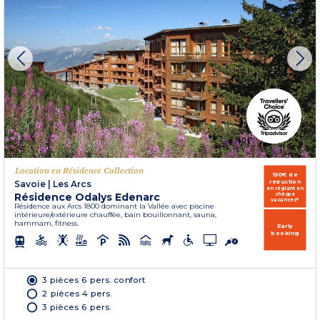
Location en Résidence Collection
150€ de
réduction
Savoie
|
Les Arcs
en réglant en
Résidence Odalys Edenarc
chèque
vacances*
Résidence aux Arcs 1800 dominant la Vallée avec piscine
intérieure/extérieure chauffée, bain bouillonnant, sauna,
hammam, fitness.
Early
booking
3 pièces 6 pers. confort
2 pièces 4 pers.
3 pièces 6 pers.