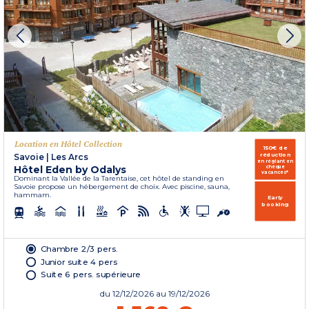
Location en Hôtel Collection
150€ de
réduction
Savoie
|
Les Arcs
en réglant en
Hôtel Eden by Odalys
chèque
vacances*
Dominant la Vallée de la Tarentaise, cet hôtel de standing en
Savoie propose un hébergement de choix. Avec piscine, sauna,
hammam.
Early
booking
Chambre 2/3 pers.
Junior suite 4 pers
Suite 6 pers. supérieure
du
12/12/2026
au 19/12/2026