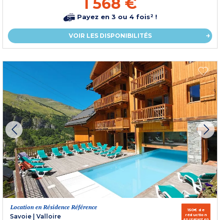
1 568 €
Payez en 3 ou 4 fois² !
VOIR LES DISPONIBILITÉS
Location en Résidence Référence
150€ de
réduction
Savoie
|
Valloire
en réglant en