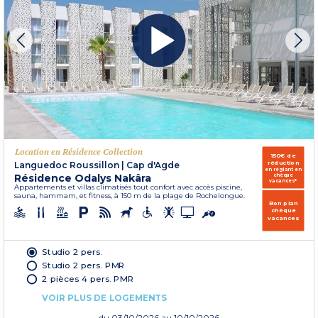
Location en Résidence Collection
150€ de
réduction
Languedoc Roussillon
|
Cap d'Agde
en réglant en
Résidence Odalys Nakâra
chèque
vacances*
Appartements et villas climatisés tout confort avec accès piscine,
sauna, hammam, et fitness, à 150 m de la plage de Rochelongue.
Bon plan
chèque
vacances
Studio 2 pers.
Studio 2 pers. PMR
2 pièces 4 pers. PMR
VOIR PLUS DE LOGEMENTS
du
03/10/2026
au 10/10/2026