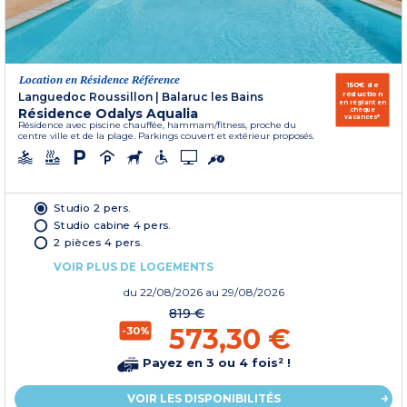
Location en Résidence Référence
150€ de
réduction
Languedoc Roussillon
|
Balaruc les Bains
en réglant en
Résidence Odalys Aqualia
chèque
vacances*
Résidence avec piscine chauffée, hammam/fitness, proche du
centre ville et de la plage. Parkings couvert et extérieur proposés.
Studio 2 pers.
Studio cabine 4 pers.
2 pièces 4 pers.
VOIR PLUS DE LOGEMENTS
du
22/08/2026
au 29/08/2026
819 €
573,30 €
-30%
Payez en 3 ou 4 fois² !
VOIR LES DISPONIBILITÉS