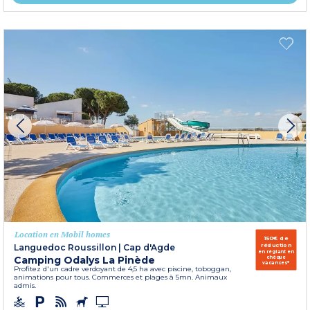
Location en Mobil homes
150€ de
réduction
Languedoc Roussillon
|
Cap d'Agde
en réglant en
Camping Odalys La Pinède
chèque
vacances*
Profitez d'un cadre verdoyant de 4,5 ha avec piscine, toboggan,
animations pour tous. Commerces et plages à 5mn. Animaux
admis.