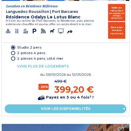
Location en Résidence Référence
150€ de
réduction
Languedoc Roussillon
|
Port Barcares
en réglant en
Résidence Odalys Le Lotus Blanc
chèque
vacances*
À 5 km du centre de Port Barcarès, la Résidence, avec piscine
extérieure chauffée et sauna, offre un accès direct à la mer.
Bon plan
chèque
vacances
Studio 2 pers.
2 pièces 4 pers.
2 pièces 4 pers. côté mer
VOIR PLUS DE LOGEMENTS
du
05/09/2026
au 12/09/2026
499 €
399,20 €
-20%
Payez en 3 ou 4 fois² !
VOIR LES DISPONIBILITÉS