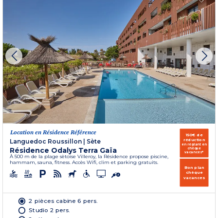
Location en Résidence Référence
150€ de
réduction
Languedoc Roussillon
|
Sète
en réglant en
Résidence Odalys Terra Gaïa
chèque
vacances*
À 500 m de la plage sètoise Villeroy, la Résidence propose piscine,
hammam, sauna, fitness. Accès Wifi, clim et parking gratuits.
Bon plan
chèque
vacances
2 pièces cabine 6 pers.
Studio 2 pers.