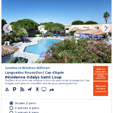
Location en Résidence Référence
150€ de
réduction
Languedoc Roussillon
|
Cap d'Agde
en réglant en
Résidence Odalys Saint Loup
chèque
vacances*
Profitez d'un écrin de verdure à 5mn du port et de la plage du Cap
d'Agde avec piscine chauffée, aire de jeux, parking fermé.
Bon plan
chèque
vacances
Studio 2 pers.
2 pièces 4 pers.
3 pièces 6 pers.