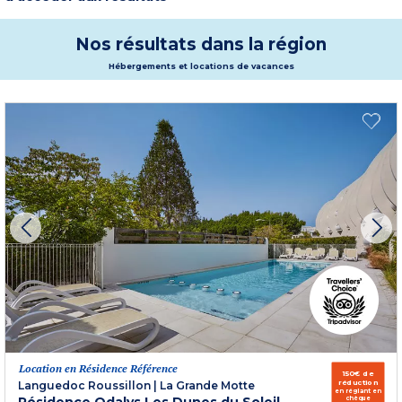
connue de multiples extensions au fil du temps. D’une identité agricole au
19e à une facette plus urbaine à partir du 20e siècle.
Plus d'informations
Nos résultats dans la région
Hébergements et locations de vacances
Location en Résidence Référence
150€ de
réduction
Languedoc Roussillon
|
La Grande Motte
en réglant en
chèque