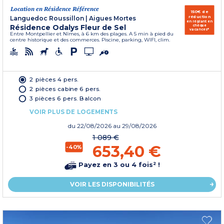
Location en Résidence Référence
150€ de
réduction
Languedoc Roussillon
|
Aigues Mortes
en réglant en
Résidence Odalys Fleur de Sel
chèque
vacances*
Entre Montpellier et Nîmes, à 6 km des plages. A 5 min à pied du
centre historique et des commerces. Piscine, parking, WIFI, clim.
2 pièces 4 pers.
2 pièces cabine 6 pers.
3 pièces 6 pers. Balcon
VOIR PLUS DE LOGEMENTS
du
22/08/2026
au 29/08/2026
1 089 €
653,40 €
-40%
Payez en 3 ou 4 fois² !
VOIR LES DISPONIBILITÉS