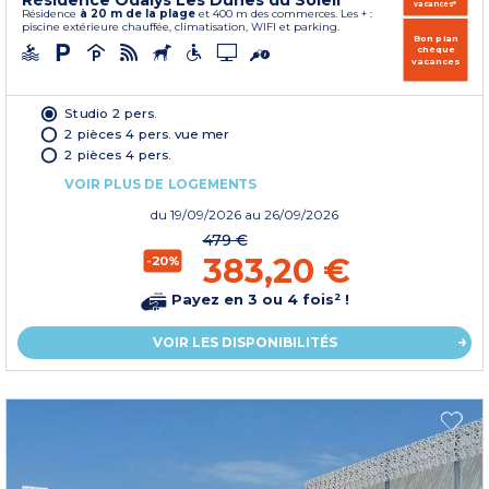
Résidence Odalys Les Dunes du Soleil
vacances*
Résidence
à 20 m de la plage
et 400 m des commerces. Les + :
piscine extérieure chauffée, climatisation, WIFI et parking.
Bon plan
chèque
vacances
Studio 2 pers.
2 pièces 4 pers. vue mer
2 pièces 4 pers.
VOIR PLUS DE LOGEMENTS
du
19/09/2026
au 26/09/2026
479 €
383,20 €
-20%
Payez en 3 ou 4 fois² !
VOIR LES DISPONIBILITÉS