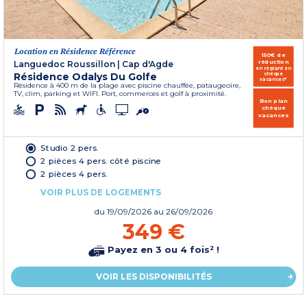
Location en Résidence Référence
150€ de
réduction
Languedoc Roussillon
|
Cap d'Agde
en réglant en
Résidence Odalys Du Golfe
chèque
vacances*
Résidence à 400 m de la plage avec piscine chauffée, pataugeoire,
TV, clim, parking et WIFI. Port, commerces et golf à proximité.
Bon plan
chèque
vacances
Studio 2 pers.
2 pièces 4 pers. côté piscine
2 pièces 4 pers.
VOIR PLUS DE LOGEMENTS
du
19/09/2026
au 26/09/2026
349 €
Payez en 3 ou 4 fois² !
VOIR LES DISPONIBILITÉS