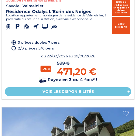
Location en Résidence Essentielle
150€ de
réduction
Savoie
|
Valmeinier
en réglant en
Résidence Odalys L'Ecrin des Neiges
chèque
vacances*
Location appartement montagne dans résidence de Valmeinier, à
proximité du cœur de la station, avec vue exceptionnelle.
Early
booking
3 pièces duplex 7 pers.
2/3 pièces 5/6 pers.
du
22/08/2026
au 29/08/2026
589 €
471,20 €
-20%
Payez en 3 ou 4 fois² !
VOIR LES DISPONIBILITÉS