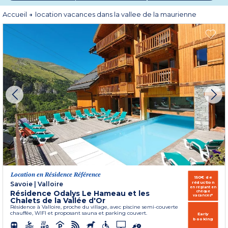
Accueil
location vacances dans la vallee de la maurienne
Location en Résidence Référence
150€ de
réduction
Savoie
|
Valloire
en réglant en
Résidence Odalys Le Hameau et les
chèque
vacances*
Chalets de la Vallée d'Or
Résidence à Valloire, proche du village, avec piscine semi-couverte
chauffée, WIFI et proposant sauna et parking couvert.
Early
booking