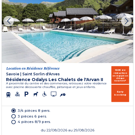
Location en Résidence Référence
150€ de
réduction
Savoie
|
Saint Sorlin d'Arves
en réglant en
Résidence Odalys Les Chalets de l'Arvan II
chèque
vacances*
A proximité du centre et des commerces, retrouvez votre résidence
avec piscine découverte chauffée, pétanque et jeux enfants.
Early
booking
3/4 pièces 8 pers.
3 pièces 6 pers.
4 pièces 8/9 pers.
du
22/08/2026
au 29/08/2026