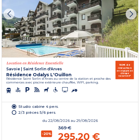
Location en Résidence Essentielle
150€ de
réduction
Savoie
|
Saint Sorlin d'Arves
en réglant en
Résidence Odalys L'Ouillon
chèque
vacances*
Résidence Saint Sorlin d'Arves au centre de la station et proche des
commerces avec piscine extérieure chauffée, WIFI, parking.
Studio cabine 4 pers.
2/3 pièces 5/6 pers.
du
22/08/2026
au 29/08/2026
369 €
295,20 €
-20%