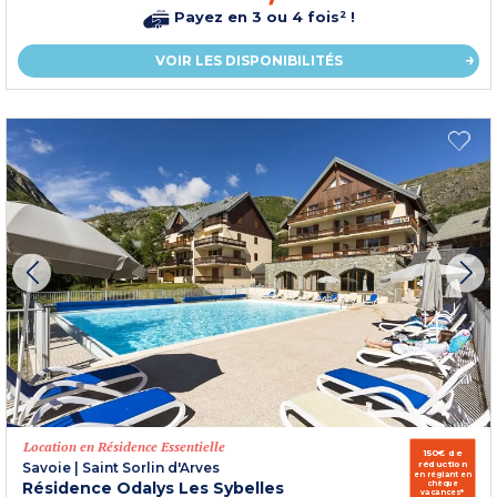
Payez en 3 ou 4 fois² !
VOIR LES DISPONIBILITÉS
Location en Résidence Essentielle
150€ de
réduction
Savoie
|
Saint Sorlin d'Arves
en réglant en
Résidence Odalys Les Sybelles
chèque
vacances*