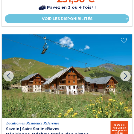
Payez en 3 ou 4 fois² !
VOIR LES DISPONIBILITÉS
Location en Résidence Référence
150€ de
réduction
Savoie
|
Saint Sorlin d'Arves
en réglant en
chèque