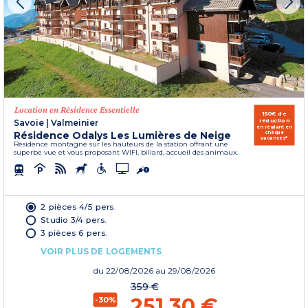
Location en Résidence Essentielle
150€ de
réduction
Savoie
|
Valmeinier
en réglant en
Résidence Odalys Les Lumières de Neige
chèque
vacances*
Résidence montagne sur les hauteurs de la station offrant une
superbe vue et vous proposant WIFI, billard, accueil des animaux.
2 pièces 4/5 pers.
Studio 3/4 pers.
3 pièces 6 pers.
VOIR PLUS DE LOGEMENTS
du
22/08/2026
au 29/08/2026
359 €
251,30 €
-30%