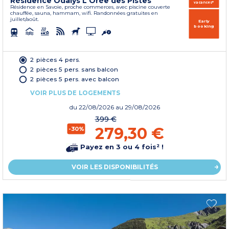
Résidence Odalys L'Orée des Pistes
vacances*
Résidence en Savoie, proche commerces, avec piscine couverte
chauffée, sauna, hammam, wifi. Randonnées gratuites en
juillet/août.
Early
booking
2 pièces 4 pers.
2 pièces 5 pers. sans balcon
2 pièces 5 pers. avec balcon
VOIR PLUS DE LOGEMENTS
du
22/08/2026
au 29/08/2026
399 €
279,30 €
-30%
Payez en 3 ou 4 fois² !
VOIR LES DISPONIBILITÉS