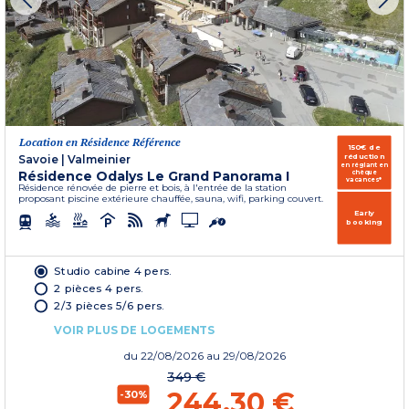
Location en Résidence Référence
150€ de
réduction
Savoie
|
Valmeinier
en réglant en
Résidence Odalys Le Grand Panorama I
chèque
vacances*
Résidence rénovée de pierre et bois, à l'entrée de la station
proposant piscine extérieure chauffée, sauna, wifi, parking couvert.
Early
booking
Studio cabine 4 pers.
2 pièces 4 pers.
2/3 pièces 5/6 pers.
VOIR PLUS DE LOGEMENTS
du
22/08/2026
au 29/08/2026
349 €
244,30 €
-30%