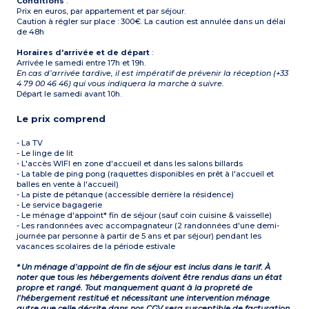
Conditions
:
Prix en euros, par appartement et par séjour.
Caution à régler sur place : 300€. La caution est annulée dans un délai
de 48h
Horaires d'arrivée et de départ
:
Arrivée le samedi entre 17h et 19h.
En cas d’arrivée tardive, il est impératif de prévenir la réception (+33
4 79 00 46 46) qui vous indiquera la marche à suivre.
Départ le samedi avant 10h.
Le prix comprend
- La TV
- Le linge de lit
- L'accès WIFI en zone d'accueil et dans les salons billards
- La table de ping pong (raquettes disponibles en prêt à l'accueil et
balles en vente à l'accueil)
- La piste de pétanque (accessible derrière la résidence)
- Le service bagagerie
- Le ménage d'appoint* fin de séjour (sauf coin cuisine & vaisselle)
- Les randonnées avec accompagnateur (2 randonnées d'une demi-
journée par personne à partir de 5 ans et par séjour) pendant les
vacances scolaires de la période estivale
* Un ménage d’appoint de fin de séjour est inclus dans le tarif. À
noter que tous les hébergements doivent être rendus dans un état
propre et rangé. Tout manquement quant à la propreté de
l’hébergement restitué et nécessitant une intervention ménage
autre que celle décrite dans nos CGV sera susceptible de facturation