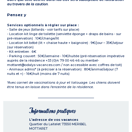
au travers de la caution
.
Pensez y
Services optionnels à régler sur place :
- Salle de jeux (billards - voir tarifs sur place)
- Location kit linge de toilette (serviette éponge + draps de bains - sur
pré-réservation) : 10€/change/lit
- Location kit bébé (lit + chaise haute + baignoire) : 9€/jour – 35€/séjour
(sur réservation)
- Kit entretien : 6€
- Parking couvert : 50€/semaine - 10€/nuitée (pré-réservation impérative
auprès de la résidence +33 (0)4 79 00 46 46 ou meribel-
mottaret@odalys-vacances.com / non accessible avec coffres de toit)
- Animaux admis* (à préciser à la réservation) : 80€/animal/séjour (7
nuits et +) - 16€/nuit (moins de 7 nuits)
*Avec carnet de vaccinations à jour et tatouage. Les chiens doivent
être tenus en laisse dans l'enceinte de la résidence.
Informations pratiques
L'adresse de vos vacances
Quartier du Laitelet
73550
MERIBEL
MOTTARET