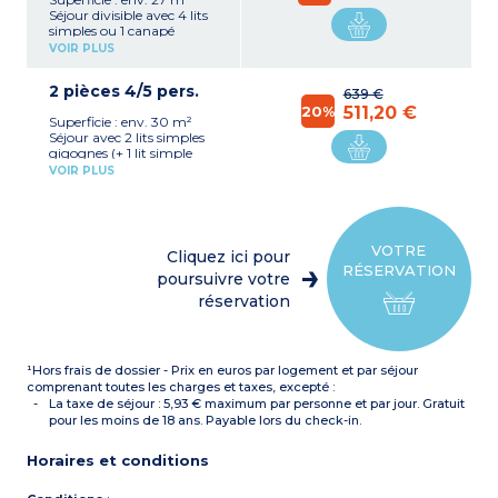
Séjour divisible avec 4 lits
simples ou 1 canapé
gigogne et 2 lits simples
VOIR PLUS
Kitchenette avec plaque
électrique, micro-ondes,
2 pièces 4/5 pers.
lave-vaisselle
639 €
Salle de bains, WC séparé
20%
511,20 €
Superficie : env. 30 m²
Balcon ou rez-de-chaussée
Séjour avec 2 lits simples
gigognes (+ 1 lit simple
pour certains)
VOIR PLUS
Chambre avec 2 lits
simples ou 2 lits superposés
+ 1 lit simple
Kitchenette avec plaque
électrique, micro-ondes,
VOTRE
Cliquez ici pour
lave-vaisselle
RÉSERVATION
Salle de bains, WC séparé
poursuivre votre
Balcon ou rez-de-chaussée
réservation
¹Hors frais de dossier - Prix en euros par logement et par séjour
comprenant toutes les charges et taxes, excepté :
La taxe de séjour : 5,93 € maximum par personne et par jour. Gratuit
pour les moins de 18 ans. Payable lors du check-in.
Horaires et conditions