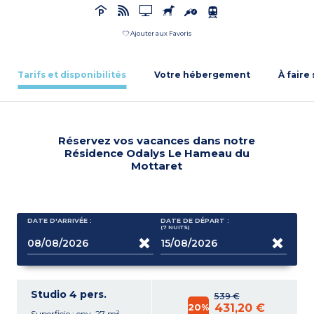
Ajouter aux Favoris
Tarifs et disponibilités
Votre hébergement
À faire
Réservez vos vacances dans notre
Résidence Odalys Le Hameau du
Mottaret
DATE D'ARRIVÉE :
DATE DE DÉPART :
(7
NUITS
)
Studio 4 pers.
539 €
20%
431,20 €
Superficie : env. 27 m²