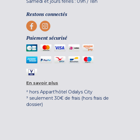
Samedi et jours fériés :
09h
/
18h
Restons connectés
Paiement sécurisé
En savoir plus
² hors Appart'hôtel Odalys City
³ seulement 30€ de frais (hors frais de
dossier)