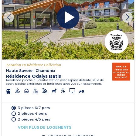
Location en Résidence Collection
150€ de
réduction
Haute Savoie
|
Chamonix
en réglant en
Résidence Odalys Isatis
chèque
vacances*
Résidence proche du centre station avec espace détente, salle de
sport, piscine extérieure et intérieure avec vue sur les sommets.
3 pièces 6/7 pers.
2 pièces 4 pers.
2 pièces 4/5 pers.
VOIR PLUS DE LOGEMENTS
du
19/09/2026
au 26/09/2026