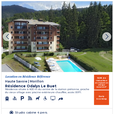
Location en Résidence Référence
150€ de
réduction
Haute Savoie
|
Morillon
en réglant en
Résidence Odalys Le Buet
chèque
vacances*
Résidence située à 400 m du centre de la station piétonne, proche
du vieux village avec piscine extérieure chauffée, accès WIFI.
Early
booking
Studio cabine 4 pers.