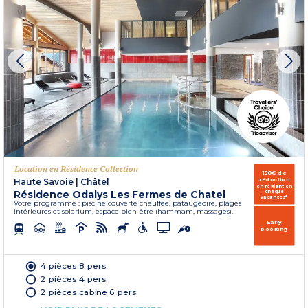
Location en Résidence Collection
150€ de
réduction
Haute Savoie
|
Châtel
en réglant en
Résidence Odalys Les Fermes de Chatel
chèque
vacances*
Votre programme : piscine couverte chauffée, pataugeoire, plages
intérieures et solarium, espace bien-être (hammam, massages).
Early
booking
4 pièces 8 pers.
2 pièces 4 pers.
2 pièces cabine 6 pers.