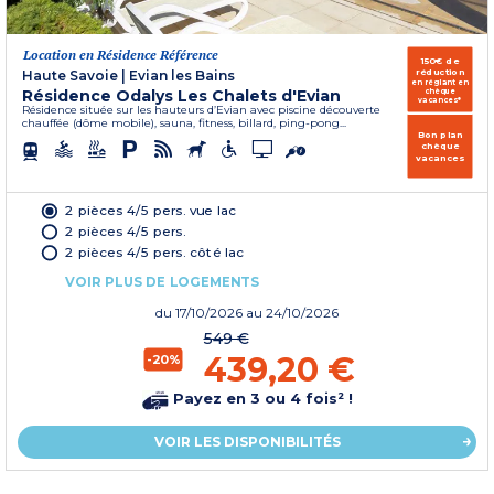
Location en Résidence Référence
150€ de
réduction
Haute Savoie
|
Evian les Bains
en réglant en
Résidence Odalys Les Chalets d'Evian
chèque
vacances*
Résidence située sur les hauteurs d’Evian avec piscine découverte
chauffée (dôme mobile), sauna, fitness, billard, ping-pong...
Bon plan
chèque
vacances
2 pièces 4/5 pers. vue lac
2 pièces 4/5 pers.
2 pièces 4/5 pers. côté lac
VOIR PLUS DE LOGEMENTS
du
17/10/2026
au 24/10/2026
549 €
439,20 €
-20%
Payez en 3 ou 4 fois² !
VOIR LES DISPONIBILITÉS