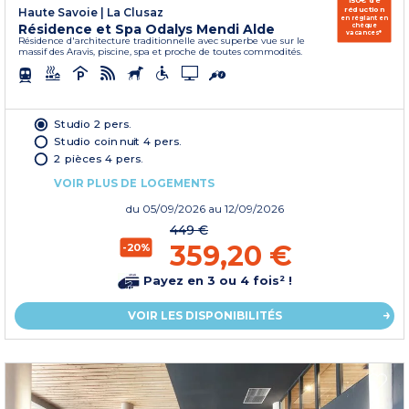
150€ de
réduction
Haute Savoie
|
La Clusaz
en réglant en
Résidence et Spa Odalys Mendi Alde
chèque
vacances*
Résidence d'architecture traditionnelle avec superbe vue sur le
massif des Aravis, piscine, spa et proche de toutes commodités.
Studio 2 pers.
Studio coin nuit 4 pers.
2 pièces 4 pers.
VOIR PLUS DE LOGEMENTS
du
05/09/2026
au 12/09/2026
449 €
359,20 €
-20%
Payez en 3 ou 4 fois² !
VOIR LES DISPONIBILITÉS