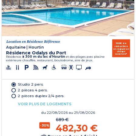
Location en Résidence Référence
150€ de
réduction
Aquitaine
|
Hourtin
en réglant en
Résidence Odalys du Port
chèque
vacances*
Résidence
à 300 m du lac d'Hourtin
et des plages avec piscine
extérieure chauffée, restaurant, boulodrome, aire de jeux.
Studio 2 pers.
2 pièces 4 pers.
2 pièces duplex 2/4 pers.
VOIR PLUS DE LOGEMENTS
du
22/08/2026
au 29/08/2026
689 €
482,30 €
-30%