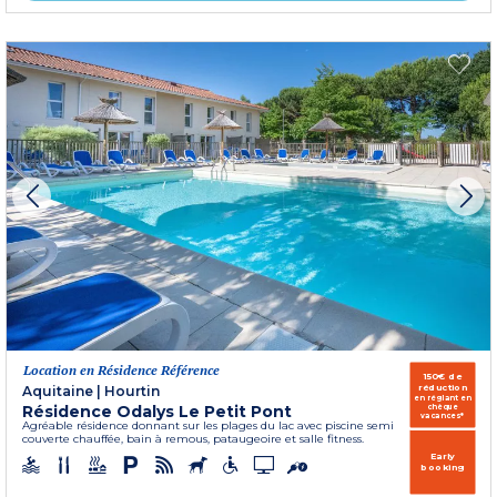
Location en Résidence Référence
150€ de
réduction
Aquitaine
|
Hourtin
en réglant en
Résidence Odalys Le Petit Pont
chèque
vacances*
Agréable résidence donnant sur les plages du lac avec piscine semi
couverte chauffée, bain à remous, pataugeoire et salle fitness.
Early
booking