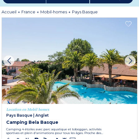
courses de vaches, à l’effervescence des supporteurs de rugby, aux cris
passionnés des joueurs de pelote, touché par les chants basques improvisés …
Bienvenue dans une région festive !
Accueil
France
Mobil-homes
Pays Basque
Plus d'informations
Location en Mobil homes
Pays Basque
|
Anglet
Camping Bela Basque
Camping 4 étoiles avec parc aquatique et toboggan, activités
sportives et plein d'animations pour tous les âges. Proche des...