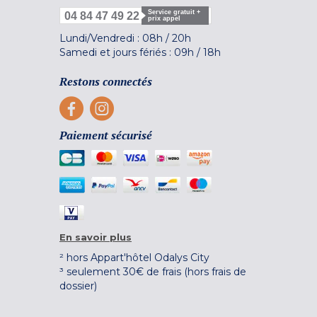
Service gratuit +
04 84 47 49 22
prix appel
Lundi/Vendredi :
08h
/
20h
Samedi et jours fériés :
09h
/
18h
Restons connectés
Paiement sécurisé
En savoir plus
² hors Appart'hôtel Odalys City
³ seulement 30€ de frais (hors frais de
dossier)