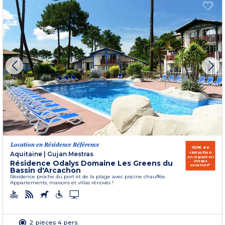
Location en Résidence Référence
150€ de
réduction
Aquitaine
|
Gujan Mestras
en réglant en
Résidence Odalys Domaine Les Greens du
chèque
vacances*
Bassin d'Arcachon
Résidence proche du port et de la plage avec piscine chauffée.
Appartements, maisons et villas rénovés !
2 pièces 4 pers.