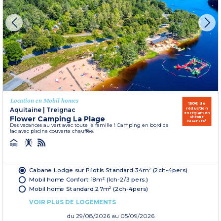
Location en Mobil homes
150€ de
réduction
Aquitaine
|
Treignac
en réglant en
Flower Camping La Plage
chèque
vacances*
Des vacances au vert avec toute la famille ! Camping en bord de
lac avec piscine couverte chauffée.
Cabane Lodge sur Pilotis Standard 34m² (2ch-4pers)
Mobil home Confort 18m² (1ch-2/3 pers.)
Mobil home Standard 27m² (2ch-4pers)
VOIR PLUS DE LOGEMENTS
du
29/08/2026
au 05/09/2026