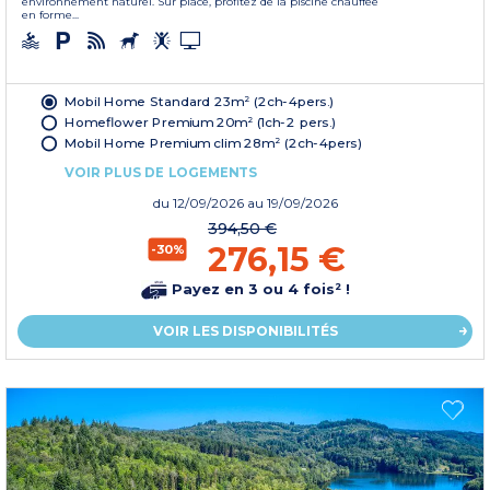
environnement naturel. Sur place, profitez de la piscine chauffée
en forme...
Mobil Home Standard 23m² (2ch-4pers.)
Homeflower Premium 20m² (1ch-2 pers.)
Mobil Home Premium clim 28m² (2ch-4pers)
VOIR PLUS DE LOGEMENTS
du
12/09/2026
au 19/09/2026
394,50 €
276,15 €
-30%
Payez en 3 ou 4 fois² !
VOIR LES DISPONIBILITÉS