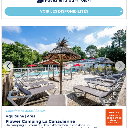
Payez en 3 ou 4 fois² !
VOIR LES DISPONIBILITÉS
Location en Mobil homes
150€ de
réduction
Aquitaine
|
Arès
en réglant en
Flower Camping La Canadienne
chèque
vacances*
Un camping au cœur du Bassin d’Arcachon, niché dans un