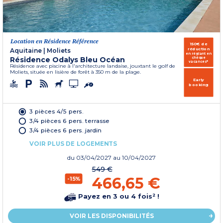
Location en Résidence Référence
150€ de
réduction
Aquitaine
|
Moliets
en réglant en
Résidence Odalys Bleu Océan
chèque
vacances*
Résidence avec piscine à l'architecture landaise, jouxtant le golf de
Moliets, située en lisière de forêt à 350 m de la plage.
Early
booking
3 pièces 4/5 pers.
3/4 pièces 6 pers. terrasse
3/4 pièces 6 pers. jardin
VOIR PLUS DE LOGEMENTS
du
03/04/2027
au 10/04/2027
549 €
466,65 €
-15%
Payez en 3 ou 4 fois² !
VOIR LES DISPONIBILITÉS