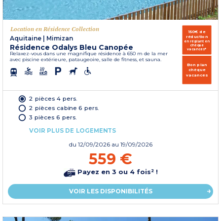
Location en Résidence Collection
150€ de
réduction
Aquitaine
|
Mimizan
en réglant en
Résidence Odalys Bleu Canopée
chèque
vacances*
Relaxez-vous dans une magnifique résidence à 650 m de la mer
avec piscine extérieure, pataugeoire, salle de fitness, et sauna.
Bon plan
chèque
vacances
2 pièces 4 pers.
2 pièces cabine 6 pers.
3 pièces 6 pers.
VOIR PLUS DE LOGEMENTS
du
12/09/2026
au 19/09/2026
559 €
Payez en 3 ou 4 fois² !
VOIR LES DISPONIBILITÉS