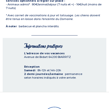
Services optionnels à régler sur place :
- Animaux admis* : 80€/animal/séjour (7 nuits et +) - 16€/nuit (moins de
7 nuits)
* Avec carnet de vaccinations à jour et tatouage. Les chiens doivent
être tenus en laisse dans l'enceinte du Domaine.
À noter
: barbecue et plancha interdits.
Informations pratiques
L'adresse de vos vacances
Avenue de Bidart
64200
BIARRITZ
Réception
Samedi
: 8h-12h et 14h-20h
2 demi-journées/semaine
: permanence
selon horaires indiqués à votre arrivée.