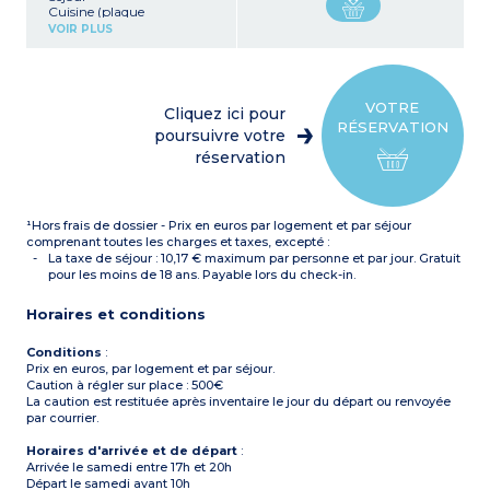
Cuisine (plaque
vitrocéramique,
VOIR PLUS
réfrigérateur/congélateur,
four, micro-ondes, lave-
vaisselle, lave-linge)
Cellier
4 chambres (dont 1
VOTRE
Cliquez ici pour
chambre en rez-de-
RÉSERVATION
chaussée) : 2 chambres
poursuivre votre
avec 1 lit double et 2
réservation
chambres avec 2 lits
simples (avec placard ou
dressing)
3 salles de bains* (1 en rez-
¹Hors frais de dossier - Prix en euros par logement et par séjour
de-chaussée et 2 à l’étage)
2 WC séparés
comprenant toutes les charges et taxes, excepté :
Coffre-fort individuel
La taxe de séjour : 10,17 € maximum par personne et par jour. Gratuit
Terrasse avec mobilier de
pour les moins de 18 ans. Payable lors du check-in.
jardin (table pour 8
personnes & chaises + 2
Horaires et conditions
chaises longues)
Conditions
:
Prix en euros, par logement et par séjour.
Caution à régler sur place : 500€
La caution est restituée après inventaire le jour du départ ou renvoyée
par courrier.
Horaires d'arrivée et de départ
:
Arrivée le samedi entre 17h et 20h
Départ le samedi avant 10h