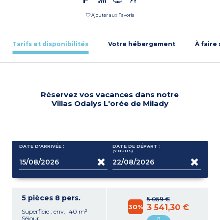
Ajouter aux Favoris
Tarifs et disponibilités
Votre hébergement
À faire
Réservez vos vacances dans notre
Villas Odalys L'orée de Milady
DATE D'ARRIVÉE :
DATE DE DÉPART :
(7
NUITS
)
5 pièces 8 pers.
5 059 €
30%
3 541,30 €
Superficie : env. 140 m²
Séjour