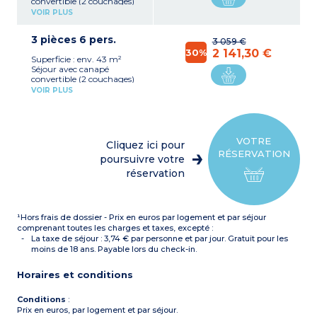
convertible (2 couchages)
Kitchenette (réfrigérateur,
VOIR PLUS
plaque vitrocéramique,
micro-ondes, lave-vaisselle,
3 pièces 6 pers.
bouilloire, machine à
3 059 €
capsules)
30%
2 141,30 €
Superficie : env. 43 m²
Chambre avec 1 grand lit
Séjour avec canapé
Chambre avec 2 lits
convertible (2 couchages)
superposés
Kitchenette (réfrigérateur,
Salle de bain, WC séparé
VOIR PLUS
plaque vitrocéramique,
Terrasse
micro-ondes, lave-vaisselle,
bouilloire, machine à
capsules)
2 configurations
VOTRE
Cliquez ici pour
possibles :
RÉSERVATION
- 1 chambre avec 1 grand
poursuivre votre
lit, et une chambre avec 2
réservation
lits jumeaux
- Ou 1 chambre avec 1
grand lit et 1 chambre avec
2 lits superposés
¹Hors frais de dossier - Prix en euros par logement et par séjour
Salle de bain avec WC
séparé
comprenant toutes les charges et taxes, excepté :
Terrasse
La taxe de séjour : 3,74 € par personne et par jour. Gratuit pour les
moins de 18 ans. Payable lors du check-in.
Horaires et conditions
Conditions
:
Prix en euros, par logement et par séjour.