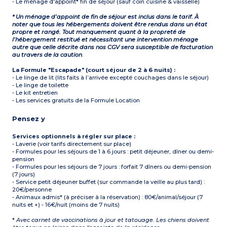
- Le ménage d'appoint* fin de séjour (sauf coin cuisine & vaisselle)
* Un ménage d’appoint de fin de séjour est inclus dans le tarif. À
noter que tous les hébergements doivent être rendus dans un état
propre et rangé. Tout manquement quant à la propreté de
l’hébergement restitué et nécessitant une intervention ménage
autre que celle décrite dans nos CGV sera susceptible de facturation
au travers de la caution
.
La Formule "Escapade" (court séjour de 2 à 6 nuits) :
- Le linge de lit (lits faits à l’arrivée excepté couchages dans le séjour)
- Le linge de toilette
- Le kit entretien
- Les services gratuits de la Formule Location
Pensez y
Services optionnels à régler sur place :
- Laverie (voir tarifs directement sur place)
- Formules pour les séjours de 1 à 6 jours : petit déjeuner, dîner ou demi-
pension
- Formules pour les séjours de 7 jours : forfait 7 dîners ou demi-pension
(7 jours)
- Service petit déjeuner buffet (sur commande la veille au plus tard) :
20€/personne
- Animaux admis* (à préciser à la réservation) : 80€/animal/séjour (7
nuits et +) - 16€/nuit (moins de 7 nuits)
*
Avec carnet de vaccinations à jour et tatouage. Les chiens doivent