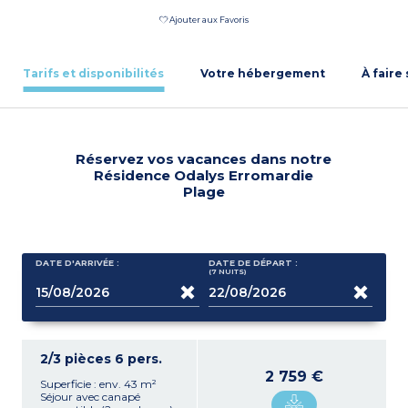
Ajouter aux Favoris
Tarifs et disponibilités
Votre hébergement
À faire
Réservez vos vacances dans notre
Résidence Odalys Erromardie
Plage
DATE D'ARRIVÉE :
DATE DE DÉPART :
(7
NUITS
)
2/3 pièces 6 pers.
2 759 €
Superficie : env. 43 m²
Séjour avec canapé