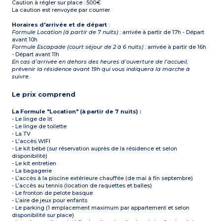
Caution à régler sur place : 500€
La caution est renvoyée par courrier.
Horaires d'arrivée et de départ
:
Formule Location (à partir de 7 nuits)
: arrivée à partir de 17h - Départ
avant 10h
Formule Escapade (court séjour de 2 à 6 nuits)
: arrivée à partir de 16h
- Départ avant 11h
En cas d’arrivée en dehors des heures d’ouverture de l’accueil,
prévenir la résidence avant 19h qui vous indiquera la marche à
suivre.
Le prix comprend
La Formule "Location" (à partir de 7 nuits) :
- Le linge de lit
- Le linge de toilette
- La TV
- L'accès WIFI
- Le kit bébé (sur réservation auprès de la résidence et selon
disponibilité)
- Le kit entretien
- La bagagerie
- L’accès à la piscine extérieure chauffée (de mai à fin septembre)
- L’accès au tennis (location de raquettes et balles)
- Le fronton de pelote basque
- L’aire de jeux pour enfants
- Le parking (1 emplacement maximum par appartement et selon
disponibilité sur place)