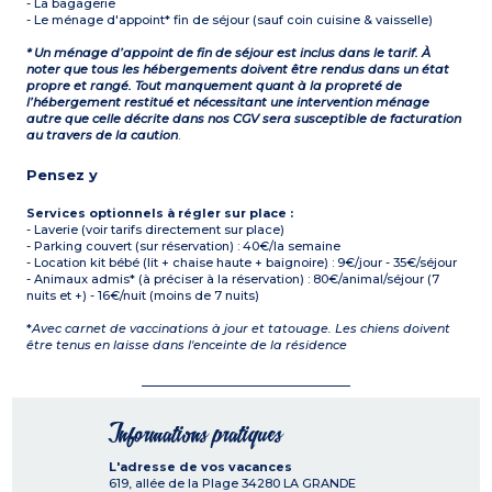
- La bagagerie
- Le ménage d'appoint* fin de séjour (sauf coin cuisine & vaisselle)
* Un ménage d’appoint de fin de séjour est inclus dans le tarif. À
noter que tous les hébergements doivent être rendus dans un état
propre et rangé. Tout manquement quant à la propreté de
l’hébergement restitué et nécessitant une intervention ménage
autre que celle décrite dans nos CGV sera susceptible de facturation
au travers de la caution
.
Pensez y
Services optionnels à régler sur place :
- Laverie (voir tarifs directement sur place)
- Parking couvert (sur réservation) : 40€/la semaine
- Location kit bébé (lit + chaise haute + baignoire) : 9€/jour - 35€/séjour
- Animaux admis* (à préciser à la réservation) : 80€/animal/séjour (7
nuits et +) - 16€/nuit (moins de 7 nuits)
*
Avec carnet de vaccinations à jour et tatouage. Les chiens doivent
être tenus en laisse dans l'enceinte de la résidence
Informations pratiques
L'adresse de vos vacances
619, allée de la Plage
34280
LA GRANDE