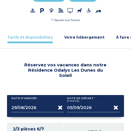
Ajouter aux Favoris
Tarifs et disponibilités
Votre hébergement
À faire
Réservez vos vacances dans notre
Résidence Odalys Les Dunes du
Soleil
DATE D'ARRIVÉE :
DATE DE DÉPART :
(7
NUITS
)
2/3 pièces 6/7