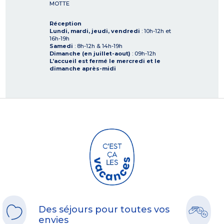
MOTTE
Réception
Lundi, mardi, jeudi, vendredi
: 10h-12h et
16h-19h
Samedi
: 8h-12h & 14h-19h
Dimanche (en juillet-aout)
: 09h-12h
L’accueil est fermé le mercredi et le
dimanche après-midi
Des séjours pour toutes vos
envies