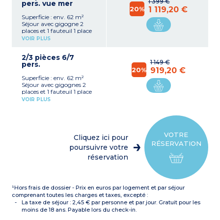
1 399 €
pers. vue mer
20%
1 119,20 €
Superficie : env. 62 m²
Séjour avec gigogne 2
places et 1 fauteuil 1 place
Kitchenette équipée
VOIR PLUS
(réfrigérateur, plaques de
cuisson, micro-ondes, lave-
2/3 pièces 6/7
vaisselle, cafetière à
1 149 €
pers.
capsules)
20%
919,20 €
1 chambre avec 1 lit double
Superficie : env. 62 m²
(160 cm)
Séjour avec gigognes 2
1 chambre avec 2 lits
places et 1 fauteuil 1 place
superposés
Kitchenette équipée
2 salles de douche, sèche-
VOIR PLUS
(réfrigérateur, plaques de
cheveux
cuisson, micro-ondes, lave-
1 WC séparé
vaisselle, cafetière à
Climatisation
capsules)
Situé au 3e étage :
1 chambre avec 1 lit double
accessible par ascenseur
VOTRE
Cliquez ici pour
(160 cm) avec douche et
jusqu'au 2e étage, puis
RÉSERVATION
WC
poursuivre votre
par les escaliers.
1 chambre avec 2 lits
Appartement Vue Mer
réservation
superposés
1 salle de douche avec
sèche-cheveux
WC séparé
¹Hors frais de dossier - Prix en euros par logement et par séjour
Climatisation
Au 1er et 2e étage (côté
comprenant toutes les charges et taxes, excepté :
Ouest/Mer)
La taxe de séjour : 2,45 € par personne et par jour. Gratuit pour les
moins de 18 ans. Payable lors du check-in.