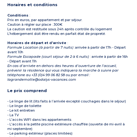
Horaires et conditions
Conditions
:
Prix en euros, par appartement et par séjour.
Caution à régler sur place : 300€
La caution est restituée sous 24h après contrôle du logement
L’hébergement doit être rendu en parfait état de propreté.
Horaires de départ et d'arrivée
:
Formule Location (à partir de 7 nuits)
:arrivée à partir de 17h - Départ
avant 10h
Formule Escapade (court séjour de 2 à 6 nuits)
: arrivée à partir de 16h
- Départ avant 11h
En cas d’arrivée en dehors des heures d’ouverture de l’accueil,
prévenir la résidence qui vous indiquera la marche à suivre par
téléphone au +33 (0)4 99 06 82 58 ou par email :
lagrandemotte@odalys-vacances.com
Le prix comprend
- Le linge de lit (lits faits à l’arrivée excepté couchages dans le séjour)
- Le linge de toilette
- Le kit entretien
- La TV
- L'accès WIFI dans les appartements
- L'accès à la petite piscine extérieure chauffée (ouverte de mi-avril à
mi-septembre)
- Le parking extérieur (places limitées)