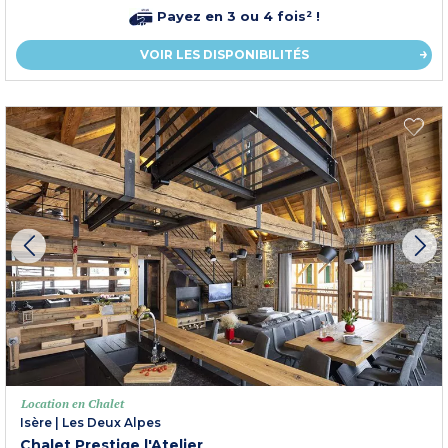
Payez en 3 ou 4 fois² !
VOIR LES DISPONIBILITÉS
Location en Chalet
Isère
|
Les Deux Alpes
Chalet Prestige l'Atelier