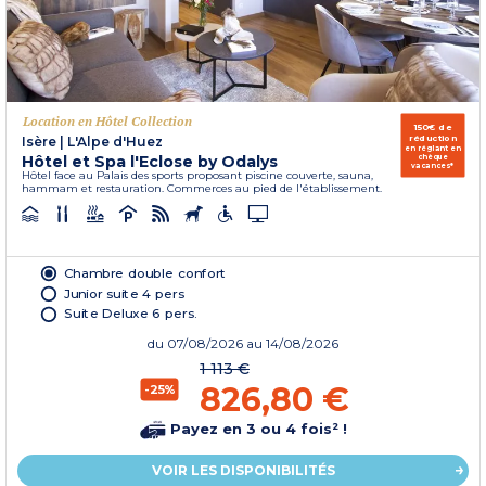
Location en Hôtel Collection
150€ de
réduction
Isère
|
L'Alpe d'Huez
en réglant en
Hôtel et Spa l'Eclose by Odalys
chèque
vacances*
Hôtel face au Palais des sports proposant piscine couverte, sauna,
hammam et restauration. Commerces au pied de l'établissement.
Chambre double confort
Junior suite 4 pers
Suite Deluxe 6 pers.
du
07/08/2026
au 14/08/2026
1 113 €
826,80 €
-25%
Payez en 3 ou 4 fois² !
VOIR LES DISPONIBILITÉS