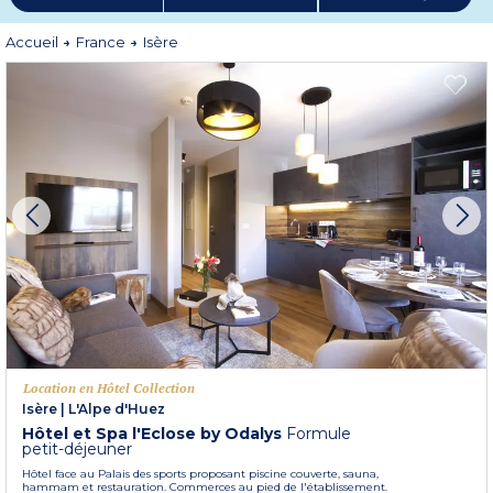
la Coupe Icare. De plus, en Isère, les sportifs ont la chance de profiter de
terrains de jeux incomparables à travers des paysages variés aussi bien par
son terroir que par ses traditions vielles de plusieurs siècles. En vacances en
Accueil
France
Isère
Isère, prenez le temps de découvrir cet unique petit bout de France.
Plus d'informations
Location en Hôtel Collection
Isère
|
L'Alpe d'Huez
Hôtel et Spa l'Eclose by Odalys
Formule
petit-déjeuner
Hôtel face au Palais des sports proposant piscine couverte, sauna,
hammam et restauration. Commerces au pied de l'établissement.