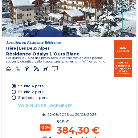
Location en Résidence Référence
Isère
|
Les Deux Alpes
Early
booking
Résidence Odalys L'Ours Blanc
Résidence au pied des pistes dans le centre station avec piscine
couverte chauffée, salle fitness, sauna, hammam, Wifi et parking.
150€ de
réduction
en réglant en
chèque
vacances*
Studio 4 pers.
Studio 2 pers.
2 pièces 4 pers.
VOIR PLUS DE LOGEMENTS
du
22/08/2026
au 29/08/2026
549 €
384,30 €
-30%