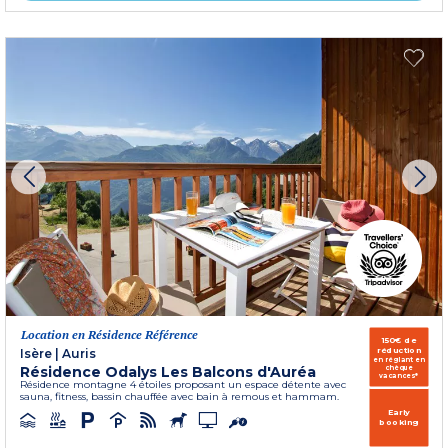
Location en Résidence Référence
150€ de
réduction
Isère
|
Auris
en réglant en
Résidence Odalys Les Balcons d'Auréa
chèque
vacances*
Résidence montagne 4 étoiles proposant un espace détente avec
sauna, fitness, bassin chauffée avec bain à remous et hammam.
Early
booking