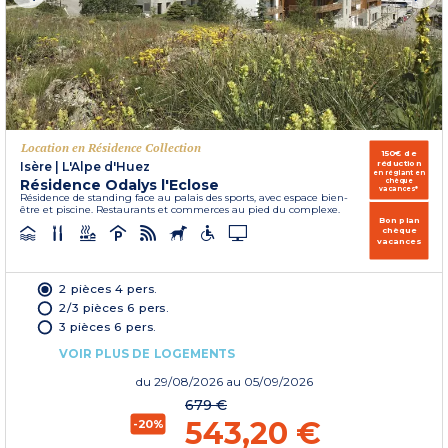
Location en Résidence Collection
150€ de
réduction
Isère
|
L'Alpe d'Huez
en réglant en
Résidence Odalys l'Eclose
chèque
vacances*
Résidence de standing face au palais des sports, avec espace bien-
être et piscine. Restaurants et commerces au pied du complexe.
Bon plan
chèque
vacances
2 pièces 4 pers.
2/3 pièces 6 pers.
3 pièces 6 pers.
VOIR PLUS DE LOGEMENTS
du
29/08/2026
au 05/09/2026
679 €
543,20 €
-20%