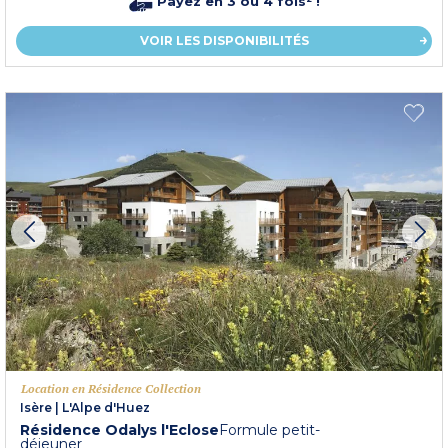
Payez en 3 ou 4 fois² !
VOIR LES DISPONIBILITÉS
Location en Résidence Collection
Isère
|
L'Alpe d'Huez
Résidence Odalys l'Eclose
Formule petit-
déjeuner