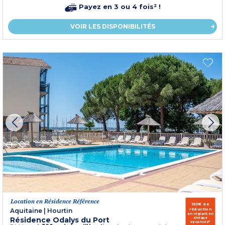
Payez en 3 ou 4 fois² !
VOIR LES DISPONIBILITÉS
Location en Résidence Référence
150€ de
réduction
Aquitaine
|
Hourtin
en réglant en
Résidence Odalys du Port
chèque
vacances*