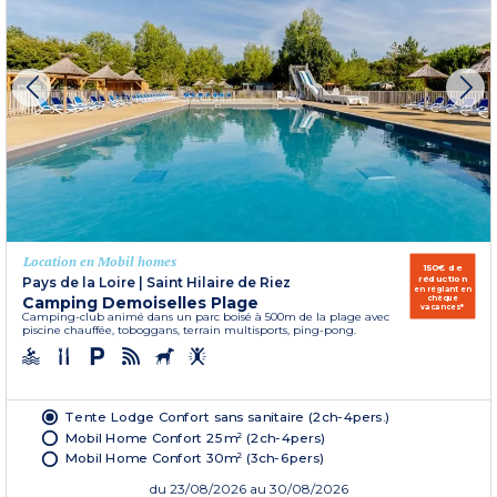
Location en Mobil homes
150€ de
réduction
Pays de la Loire
|
Saint Hilaire de Riez
en réglant en
Camping Demoiselles Plage
chèque
vacances*
Camping-club animé dans un parc boisé à 500m de la plage avec
piscine chauffée, toboggans, terrain multisports, ping-pong.
Tente Lodge Confort sans sanitaire (2ch-4pers.)
Mobil Home Confort 25m² (2ch-4pers)
Mobil Home Confort 30m² (3ch-6pers)
du
23/08/2026
au 30/08/2026