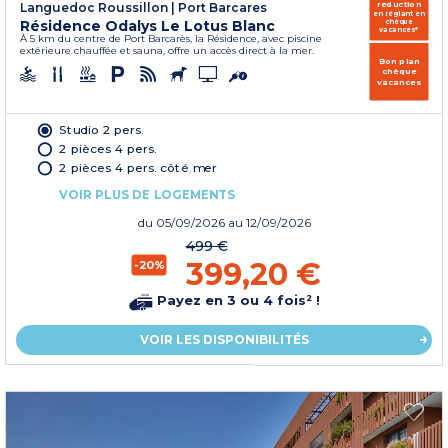
réduction
Languedoc Roussillon
|
Port Barcares
en réglant en
Résidence Odalys Le Lotus Blanc
chèque
vacances*
À 5 km du centre de Port Barcarès, la Résidence, avec piscine
extérieure chauffée et sauna, offre un accès direct à la mer.
Bon plan
chèque
vacances
Studio 2 pers.
2 pièces 4 pers.
2 pièces 4 pers. côté mer
VOIR PLUS DE LOGEMENTS
du
05/09/2026
au 12/09/2026
499 €
399,20 €
-20%
Payez en 3 ou 4 fois² !
VOIR LES DISPONIBILITÉS