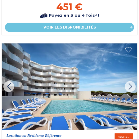
451 €
Payez en 3 ou 4 fois² !
VOIR LES DISPONIBILITÉS
Location en Résidence Référence
150€ de