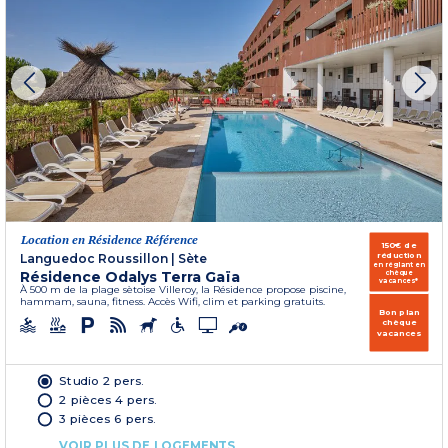
Location en Résidence Référence
150€ de
réduction
Languedoc Roussillon
|
Sète
en réglant en
Résidence Odalys Terra Gaïa
chèque
vacances*
À 500 m de la plage sètoise Villeroy, la Résidence propose piscine,
hammam, sauna, fitness. Accès Wifi, clim et parking gratuits.
Bon plan
chèque
vacances
Studio 2 pers.
2 pièces 4 pers.
3 pièces 6 pers.
VOIR PLUS DE LOGEMENTS