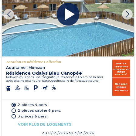
Location en Résidence Collection
150€ de
réduction
Aquitaine
|
Mimizan
en réglant en
Résidence Odalys Bleu Canopée
chèque
vacances*
Relaxez-vous dans une magnifique résidence à 650 m de la mer
avec piscine extérieure, pataugeoire, salle de fitness, et sauna.
Bon plan
chèque
vacances
2 pièces 4 pers.
2 pièces cabine 6 pers.
3 pièces 6 pers.
VOIR PLUS DE LOGEMENTS
du
12/09/2026
au 19/09/2026