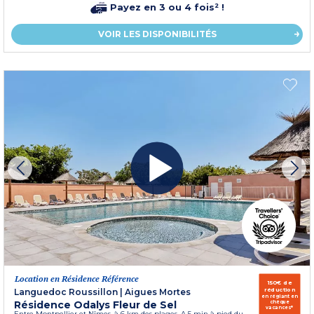
Payez en 3 ou 4 fois² !
VOIR LES DISPONIBILITÉS
Location en Résidence Référence
150€ de
réduction
Languedoc Roussillon
|
Aigues Mortes
en réglant en
Résidence Odalys Fleur de Sel
chèque
vacances*
Entre Montpellier et Nîmes, à 6 km des plages. A 5 min à pied du