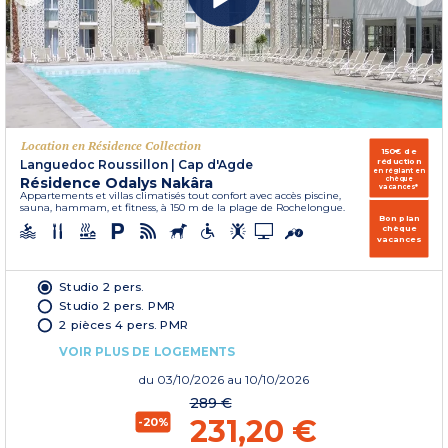
Location en Résidence Collection
150€ de
réduction
Languedoc Roussillon
|
Cap d'Agde
en réglant en
Résidence Odalys Nakâra
chèque
vacances*
Appartements et villas climatisés tout confort avec accès piscine,
sauna, hammam, et fitness, à 150 m de la plage de Rochelongue.
Bon plan
chèque
vacances
Studio 2 pers.
Studio 2 pers. PMR
2 pièces 4 pers. PMR
VOIR PLUS DE LOGEMENTS
du
03/10/2026
au 10/10/2026
289 €
231,20 €
-20%