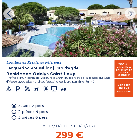
Location en Résidence Référence
150€ de
réduction
Languedoc Roussillon
|
Cap d'Agde
en réglant en
Résidence Odalys Saint Loup
chèque
vacances*
Profitez d'un écrin de verdure à 5mn du port et de la plage du Cap
d'Agde avec piscine chauffée, aire de jeux, parking fermé.
Bon plan
chèque
vacances
Studio 2 pers.
2 pièces 4 pers.
3 pièces 6 pers.
du
03/10/2026
au 10/10/2026
299 €