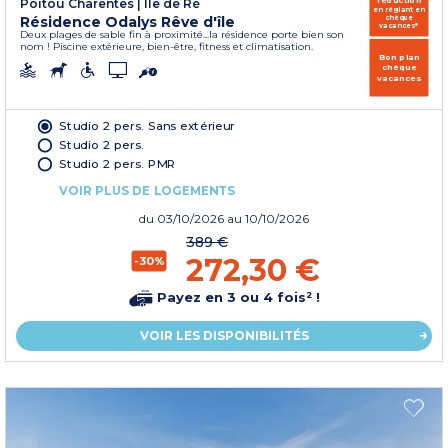
réduction
Poitou Charentes
|
Ile de Ré
en réglant en
Résidence Odalys Rêve d'île
chèque
vacances*
Deux plages de sable fin à proximité...la résidence porte bien son
nom ! Piscine extérieure, bien-être, fitness et climatisation.
Bon plan
chèque
vacances
Studio 2 pers. Sans extérieur
Studio 2 pers.
Studio 2 pers. PMR
VOIR PLUS DE LOGEMENTS
du
03/10/2026
au 10/10/2026
389 €
272,30 €
-30%
Payez en 3 ou 4 fois² !
VOIR LES DISPONIBILITÉS