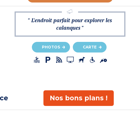
" L'endroit parfait pour explorer les
calanques "
PHOTOS
CARTE
ace
Nos bons plans !