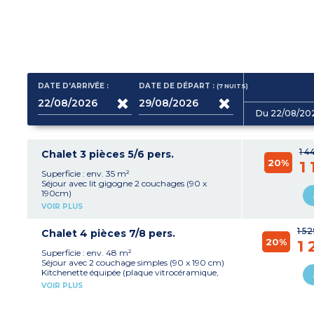
DATE D'ARRIVÉE :
DATE DE DÉPART :
(7
NUITS
)
Du 22/08/20
1 4
Chalet 3 pièces 5/6 pers.
20%
1
Superficie : env. 35 m²
Séjour avec lit gigogne 2 couchages (90 x
190cm)
Kitchenette équipée (plaque vitrocéramique,
VOIR PLUS
réfrigérateur, micro-ondes, cafetière à capsules,
lave-vaisselle)
1 5
Chambre avec 1 lit double (140 x 190cm)
Chalet 4 pièces 7/8 pers.
20%
Chambre avec 2 couchages simples ou
1 
superposés (90 x 190 cm)
Superficie : env. 48 m²
Salle de douche, WC (séparé ou dans la salle de
Séjour avec 2 couchage simples (90 x 190 cm)
douche)
Kitchenette équipée (plaque vitrocéramique,
Terrasse couverte
réfrigérateur, micro-ondes, cafetière à capsules,
VOIR PLUS
Hébergement climatisé
lave-vaisselle)
Chambre avec 1 lit double (140 x 190 cm)
Chambre avec 2 lits simples (90 x 190 cm)