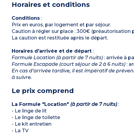
Horaires et conditions
Cabine avec 2 lits superposés (90 x 190 cm)
Salle de douche, WC (séparé ou dans la salle de
douche)
Terrasse couverte
Conditions
:
Hébergement climatisé
Prix en euros, par logement et par séjour.
Caution à régler sur place : 300€ (préautorisation 
La caution est restituée après le départ.
Horaires d'arrivée et de départ
:
Formule Location (à partir de 7 nuits)
: arrivée à p
Formule Escapade (court séjour de 2 à 6 nuits)
: a
En cas d’arrivée tardive, il est impératif de prév
à suivre.
Le prix comprend
La Formule "Location"
(à partir de 7 nuits)
:
- Le linge de lit
- Le linge de toilette
- Le kit entretien
- La TV