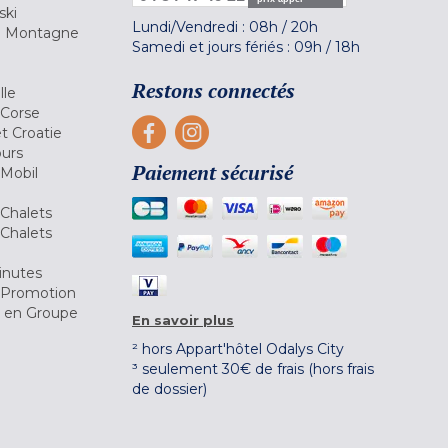
ski
Lundi/Vendredi :
08h
/
20h
la Montagne
Samedi et jours fériés :
09h
/
18h
a
Restons connectés
lle
 Corse
et Croatie
ours
Paiement sécurisé
 Mobil
Chalets
Chalets
inutes
 Promotion
r en Groupe
En savoir plus
² hors Appart'hôtel Odalys City
³ seulement 30€ de frais (hors frais
de dossier)