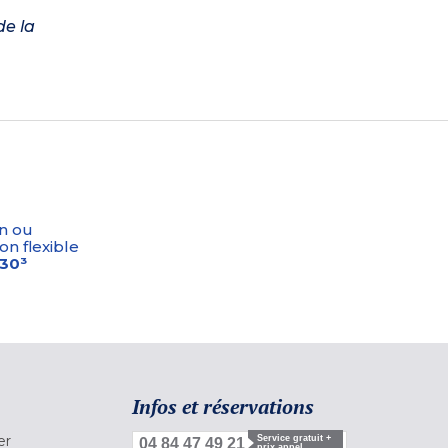
de la
n ou
on flexible
-30³
Infos et réservations
er
Service gratuit +
04 84 47 49 21
prix appel