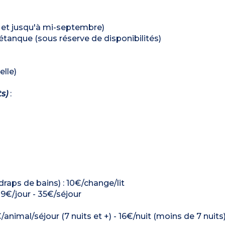
il et jusqu'à mi-septembre)
 pétanque (sous réserve de disponibilités)
elle)
ts)
:
 draps de bains) : 10€/change/lit
: 9€/jour - 35€/séjour
/animal/séjour (7 nuits et +) - 16€/nuit (moins de 7 nuits