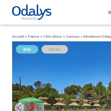
D
Accueil
France
Côte d'Azur
Carnoux
Résidence Odalys
Eté
Hiver