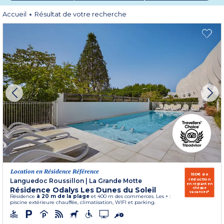
insulaire, direction le
Poitou Charentes
et ses belles îles d’Oléron, de Ré ou la
Rochelle. Sur la
Côte d'Azur
et en
Provence
, une location en bord de mer
Accueil
Résultat de votre recherche
vous attend au rythme des chants des cigales et villages pittoresques. En
allant vers l’Ouest, retrouvez des régions autant ensoleillées où vous passerez
de charmantes vacances en
Languedoc-Roussillon
,
Aquitaine
ou au
Pays
Basque
.
Location en Résidence Référence
150€ de
réduction
Languedoc Roussillon
|
La Grande Motte
en réglant en
Résidence Odalys Les Dunes du Soleil
chèque
vacances*
Résidence
à 20 m de la plage
et 400 m des commerces. Les + :
piscine extérieure chauffée, climatisation, WIFI et parking.