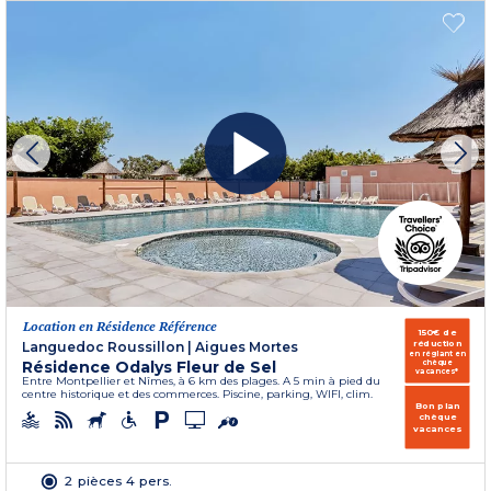
Location en Résidence Référence
150€ de
réduction
Languedoc Roussillon
|
Aigues Mortes
en réglant en
Résidence Odalys Fleur de Sel
chèque
vacances*
Entre Montpellier et Nîmes, à 6 km des plages. A 5 min à pied du
centre historique et des commerces. Piscine, parking, WIFI, clim.
Bon plan
chèque
vacances
2 pièces 4 pers.