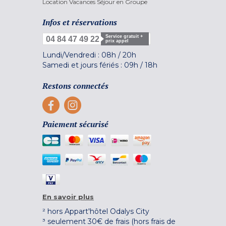
Location Vacances Séjour en Groupe
Infos et réservations
Service gratuit +
04 84 47 49 22
prix appel
Lundi/Vendredi :
08h
/
20h
Samedi et jours fériés :
09h
/
18h
Restons connectés
Paiement sécurisé
En savoir plus
² hors Appart'hôtel Odalys City
³ seulement 30€ de frais (hors frais de