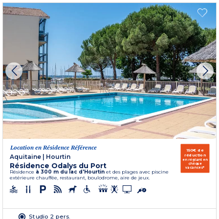
Location en Résidence Référence
150€ de
réduction
Aquitaine
|
Hourtin
en réglant en
Résidence Odalys du Port
chèque
vacances*
Résidence
à 300 m du lac d'Hourtin
et des plages avec piscine
extérieure chauffée, restaurant, boulodrome, aire de jeux.
Studio 2 pers.