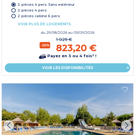
2 pièces 4 pers. Sans extérieur
2 pièces 4 pers.
2 pièces cabine 6 pers.
VOIR PLUS DE LOGEMENTS
du
29/08/2026
au 05/09/2026
1 029 €
823,20 €
-20%
Payez en 3 ou 4 fois² !
VOIR LES DISPONIBILITÉS