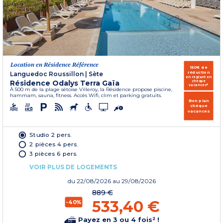
Location en Résidence Référence
150€ de
réduction
Languedoc Roussillon
|
Sète
en réglant en
Résidence Odalys Terra Gaïa
chèque
vacances*
À 500 m de la plage sètoise Villeroy, la Résidence propose piscine,
hammam, sauna, fitness. Accès Wifi, clim et parking gratuits.
Bon plan
chèque
vacances
Studio 2 pers.
2 pièces 4 pers.
3 pièces 6 pers.
VOIR PLUS DE LOGEMENTS
du
22/08/2026
au 29/08/2026
889 €
533,40 €
-40%
Payez en 3 ou 4 fois² !