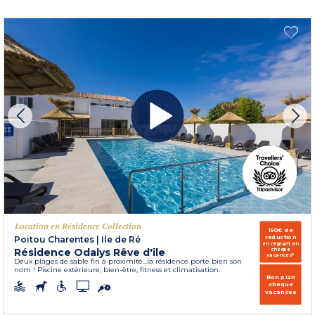
Location en Résidence Collection
150€ de
réduction
Poitou Charentes
|
Ile de Ré
en réglant en
Résidence Odalys Rêve d'île
chèque
vacances*
Deux plages de sable fin à proximité...la résidence porte bien son
nom ! Piscine extérieure, bien-être, fitness et climatisation.
Bon plan
chèque
vacances