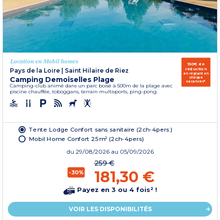
Location en Mobil homes
150€ de
réduction
Pays de la Loire
|
Saint Hilaire de Riez
en réglant en
Camping Demoiselles Plage
chèque
vacances*
Camping-club animé dans un parc boisé à 500m de la plage avec
piscine chauffée, toboggans, terrain multisports, ping-pong.
Tente Lodge Confort sans sanitaire (2ch-4pers.)
Mobil Home Confort 25m² (2ch-4pers)
du
29/08/2026
au 05/09/2026
259 €
181,30 €
-30%
Payez en 3 ou 4 fois² !
VOIR LES DISPONIBILITÉS