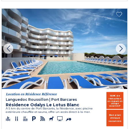
Location en Résidence Référence
150€ de
réduction
Languedoc Roussillon
|
Port Barcares
en réglant en
Résidence Odalys Le Lotus Blanc
chèque
vacances*
À 5 km du centre de Port Barcarès, la Résidence, avec piscine
extérieure chauffée et sauna, offre un accès direct à la mer.
Bon plan
chèque
vacances