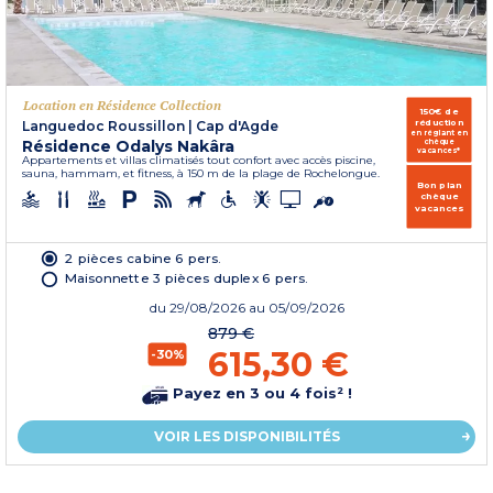
Location en Résidence Collection
150€ de
réduction
Languedoc Roussillon
|
Cap d'Agde
en réglant en
Résidence Odalys Nakâra
chèque
vacances*
Appartements et villas climatisés tout confort avec accès piscine,
sauna, hammam, et fitness, à 150 m de la plage de Rochelongue.
Bon plan
chèque
vacances
2 pièces cabine 6 pers.
Maisonnette 3 pièces duplex 6 pers.
du
29/08/2026
au 05/09/2026
879 €
615,30 €
-30%
Payez en 3 ou 4 fois² !
VOIR LES DISPONIBILITÉS