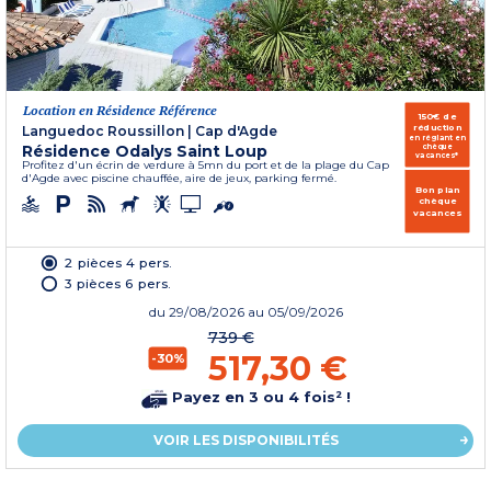
Location en Résidence Référence
150€ de
réduction
Languedoc Roussillon
|
Cap d'Agde
en réglant en
Résidence Odalys Saint Loup
chèque
vacances*
Profitez d'un écrin de verdure à 5mn du port et de la plage du Cap
d'Agde avec piscine chauffée, aire de jeux, parking fermé.
Bon plan
chèque
vacances
2 pièces 4 pers.
3 pièces 6 pers.
du
29/08/2026
au 05/09/2026
739 €
517,30 €
-30%
Payez en 3 ou 4 fois² !
VOIR LES DISPONIBILITÉS