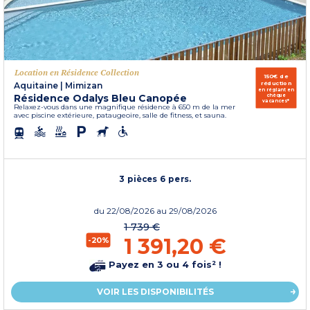
Location en Résidence Collection
150€ de
réduction
Aquitaine
|
Mimizan
en réglant en
Résidence Odalys Bleu Canopée
chèque
vacances*
Relaxez-vous dans une magnifique résidence à 650 m de la mer
avec piscine extérieure, pataugeoire, salle de fitness, et sauna.
3 pièces 6 pers.
du
22/08/2026
au 29/08/2026
1 739 €
1 391,20 €
-20%
Payez en 3 ou 4 fois² !
VOIR LES DISPONIBILITÉS