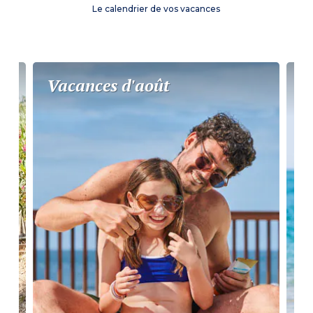
Le calendrier de vos vacances
Vacances d'août
P