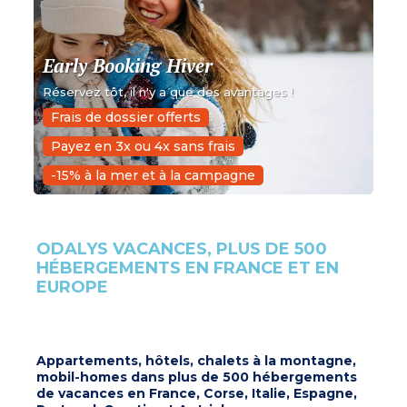
Early Booking Hiver
Réservez tôt, il n'y a que des avantages !
Frais de dossier offerts
Payez en 3x ou 4x sans frais
-15% à la mer et à la campagne
ODALYS VACANCES, PLUS DE 500
HÉBERGEMENTS EN FRANCE ET EN
EUROPE
Appartements, hôtels, chalets à la montagne,
mobil-homes dans plus de 500 hébergements
de vacances en France, Corse, Italie, Espagne,