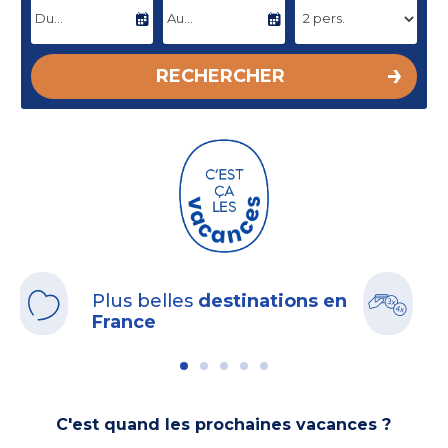
DATE D'ARRIVÉE
DATE DE DÉPART
RECHERCHER
Plus belles
destinations en
B
France
C'est quand les prochaines vacances ?