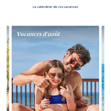
Le calendrier de vos vacances
Vacances d'août
P