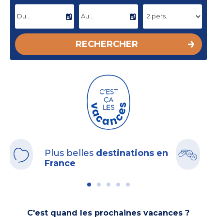
DATE D'ARRIVÉE
DATE DE DÉPART
RECHERCHER
Plus belles
destinations en
B
France
C'est quand les prochaines vacances ?