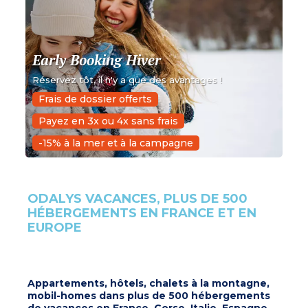
Early Booking Hiver
Réservez tôt, il n'y a que des avantages !
Frais de dossier offerts
Payez en 3x ou 4x sans frais
-15% à la mer et à la campagne
ODALYS VACANCES, PLUS DE 500
HÉBERGEMENTS EN FRANCE ET EN
EUROPE
Appartements, hôtels, chalets à la montagne,
mobil-homes dans plus de 500 hébergements
de vacances en France, Corse, Italie, Espagne,