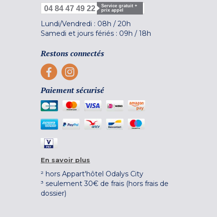
Service gratuit +
04 84 47 49 22
prix appel
Lundi/Vendredi :
08h
/
20h
Samedi et jours fériés :
09h
/
18h
Restons connectés
Paiement sécurisé
En savoir plus
² hors Appart'hôtel Odalys City
³ seulement 30€ de frais (hors frais de
dossier)