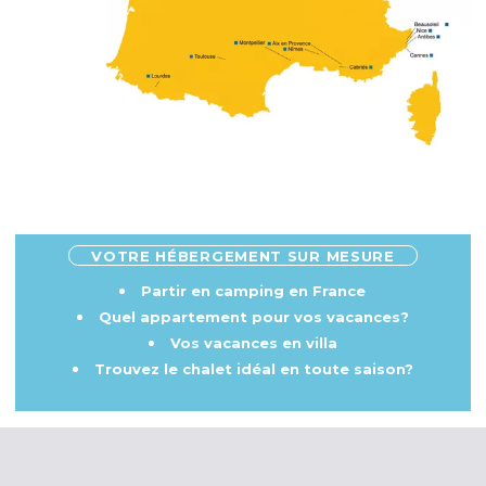
VOTRE HÉBERGEMENT SUR MESURE
Partir en camping en France
Quel appartement pour vos vacances?
Vos vacances en villa
Trouvez le chalet idéal en toute saison?