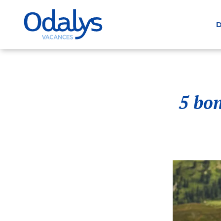
D
5 bon