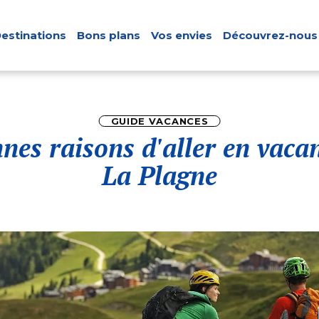
estinations
Bons plans
Vos envies
Découvrez-nous
GUIDE VACANCES
nes raisons d'aller en vaca
La Plagne