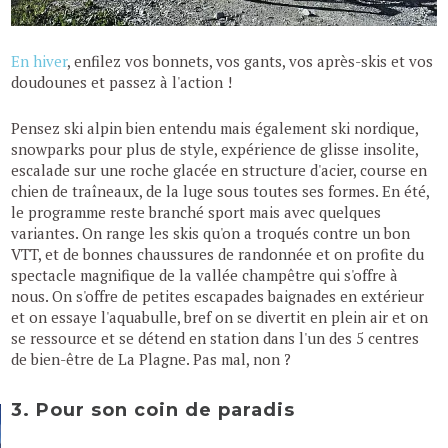
En hiver
, enfilez vos bonnets, vos gants, vos après-skis et vos
doudounes et passez à l'action !
Pensez ski alpin bien entendu mais également ski nordique,
snowparks pour plus de style, expérience de glisse insolite,
escalade sur une roche glacée en structure d'acier, course en
chien de traîneaux, de la luge sous toutes ses formes. En été,
le programme reste branché sport mais avec quelques
variantes. On range les skis qu'on a troqués contre un bon
VTT, et de bonnes chaussures de randonnée et on profite du
spectacle magnifique de la vallée champêtre qui s'offre à
nous. On s'offre de petites escapades baignades en extérieur
et on essaye l'aquabulle, bref on se divertit en plein air et on
se ressource et se détend en station dans l'un des 5 centres
de bien-être de La Plagne. Pas mal, non ?
3. Pour son coin de paradis