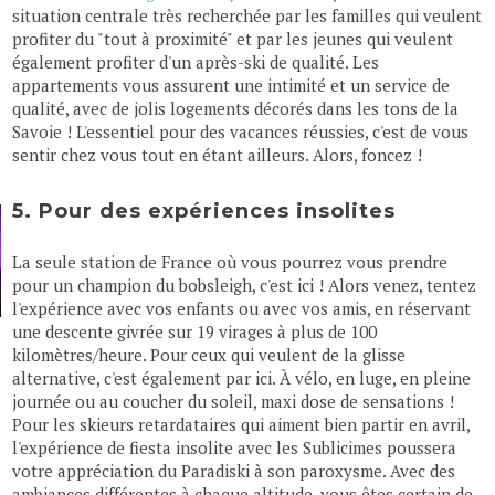
situation centrale très recherchée par les familles qui veulent
profiter du "tout à proximité" et par les jeunes qui veulent
également profiter d'un après-ski de qualité. Les
appartements vous assurent une intimité et un service de
qualité, avec de jolis logements décorés dans les tons de la
Savoie ! L'essentiel pour des vacances réussies, c'est de vous
sentir chez vous tout en étant ailleurs. Alors, foncez !
5. Pour des expériences insolites
La seule station de France où vous pourrez vous prendre
pour un champion du bobsleigh, c'est ici ! Alors venez, tentez
l'expérience avec vos enfants ou avec vos amis, en réservant
une descente givrée sur 19 virages à plus de 100
kilomètres/heure. Pour ceux qui veulent de la glisse
alternative, c'est également par ici. À vélo, en luge, en pleine
journée ou au coucher du soleil, maxi dose de sensations !
Pour les skieurs retardataires qui aiment bien partir en avril,
l'expérience de fiesta insolite avec les Sublicimes poussera
votre appréciation du Paradiski à son paroxysme. Avec des
ambiances différentes à chaque altitude, vous êtes certain de