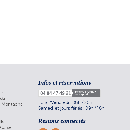
Infos et réservations
er
Service gratuit +
04 84 47 49 21
prix appel
ski
Lundi/Vendredi :
08h
/
20h
la Montagne
Samedi et jours fériés :
09h
/
18h
a
Restons connectés
lle
 Corse