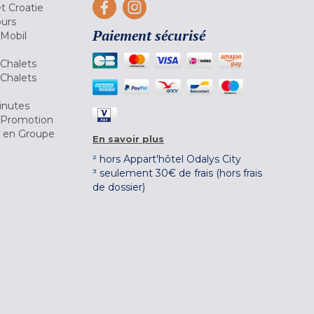
et Croatie
ours
Paiement sécurisé
 Mobil
Chalets
Chalets
inutes
 Promotion
r en Groupe
En savoir plus
² hors Appart'hôtel Odalys City
³ seulement 30€ de frais (hors frais
de dossier)