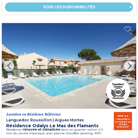
VOIR LES DISPONIBILITÉS
Location en Résidence Référence
150€ de
réduction
Languedoc Roussillon
|
Aigues Mortes
en réglant en
Résidence Odalys Le Mas des Flamants
chèque
vacances*
Résidence
rénovée et climatisée
dans un quartier calme, à 5
min du centre historique, avec piscine chauffée, parking, WIFI.