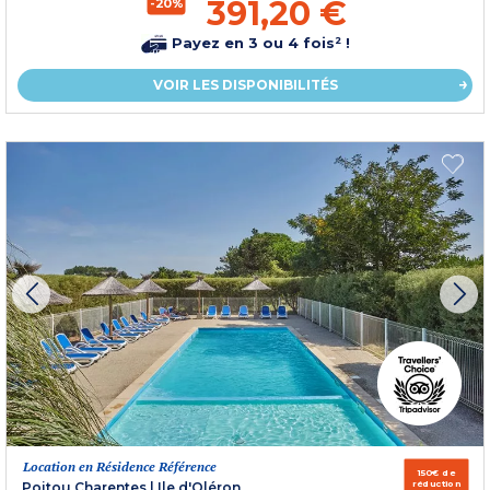
391,20 €
-20%
Payez en 3 ou 4 fois² !
VOIR LES DISPONIBILITÉS
Location en Résidence Référence
150€ de
réduction
Poitou Charentes
|
Ile d'Oléron