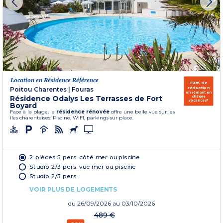
Location en Résidence Référence
150€ de
réduction
Poitou Charentes
|
Fouras
en réglant en
Résidence Odalys Les Terrasses de Fort
chèque
vacances*
Boyard
Face à la plage, la
résidence rénovée
offre une belle vue sur les
îles charentaises. Piscine, WIFI, parkings sur place.
2 pièces 5 pers. côté mer ou piscine
Studio 2/3 pers. vue mer ou piscine
Studio 2/3 pers.
VOIR PLUS DE LOGEMENTS
du
26/09/2026
au 03/10/2026
489 €