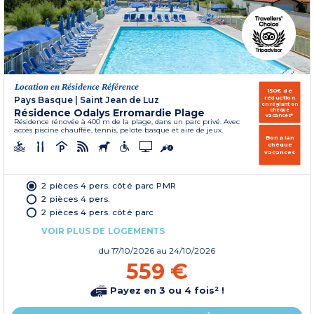
Location en Résidence Référence
150€ de
réduction
Pays Basque
|
Saint Jean de Luz
en réglant en
Résidence Odalys Erromardie Plage
chèque
vacances*
Résidence rénovée à 400 m de la plage, dans un parc privé. Avec
accès piscine chauffée, tennis, pelote basque et aire de jeux.
Bon plan
chèque
vacances
2 pièces 4 pers. côté parc PMR
2 pièces 4 pers.
2 pièces 4 pers. côté parc
VOIR PLUS DE LOGEMENTS
du
17/10/2026
au 24/10/2026
559 €
Payez en 3 ou 4 fois² !