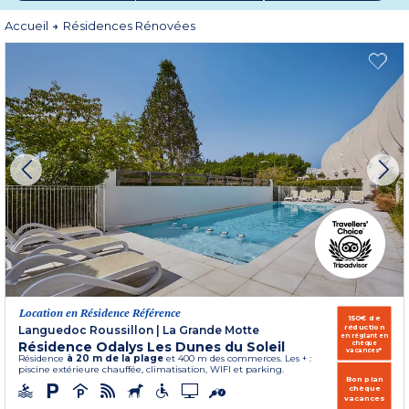
Alors, prêt à découvrir la nouvelle génération de séjours Odalys ? Réservez
Accueil
Résidences Rénovées
dès maintenant et laissez-vous séduire par le confort réinventé !
Location en Résidence Référence
150€ de
réduction
Languedoc Roussillon
|
La Grande Motte
en réglant en
Résidence Odalys Les Dunes du Soleil
chèque
vacances*
Résidence
à 20 m de la plage
et 400 m des commerces. Les + :
piscine extérieure chauffée, climatisation, WIFI et parking.
Bon plan
chèque
vacances