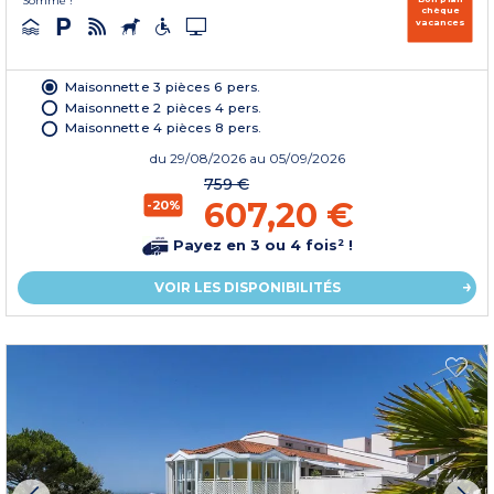
Somme !
chèque
vacances
Maisonnette 3 pièces 6 pers.
Maisonnette 2 pièces 4 pers.
Maisonnette 4 pièces 8 pers.
du
29/08/2026
au 05/09/2026
759 €
607,20 €
-20%
Payez en 3 ou 4 fois² !
VOIR LES DISPONIBILITÉS