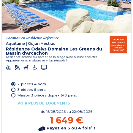
Location en Résidence Référence
150€ de
réduction
Aquitaine
|
Gujan Mestras
en réglant en
Résidence Odalys Domaine Les Greens du
chèque
vacances*
Bassin d'Arcachon
Résidence proche du port et de la plage avec piscine chauffée.
Appartements, maisons et villas rénovés !
2 pièces 4 pers.
3 pièces 6 pers.
Maison 3 pièces duplex 6/8 pers.
VOIR PLUS DE LOGEMENTS
du
15/08/2026
au 22/08/2026
1 649 €
Payez en 3 ou 4 fois² !