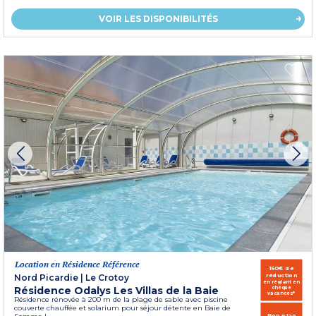
VOIR LES DISPONIBILITÉS
Location en Résidence Référence
150€ de
réduction
Nord Picardie
|
Le Crotoy
en réglant en
Résidence Odalys Les Villas de la Baie
chèque
vacances*
Résidence rénovée à 200 m de la plage de sable avec piscine
couverte chauffée et solarium pour séjour détente en Baie de
Bon plan