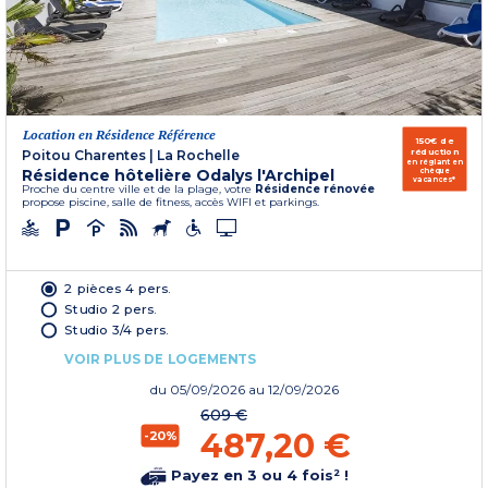
Location en Résidence Référence
150€ de
réduction
Poitou Charentes
|
La Rochelle
en réglant en
Résidence hôtelière Odalys l'Archipel
chèque
vacances*
Proche du centre ville et de la plage, votre
Résidence rénovée
propose piscine, salle de fitness, accès WIFI et parkings.
2 pièces 4 pers.
Studio 2 pers.
Studio 3/4 pers.
VOIR PLUS DE LOGEMENTS
du
05/09/2026
au 12/09/2026
609 €
487,20 €
-20%
Payez en 3 ou 4 fois² !