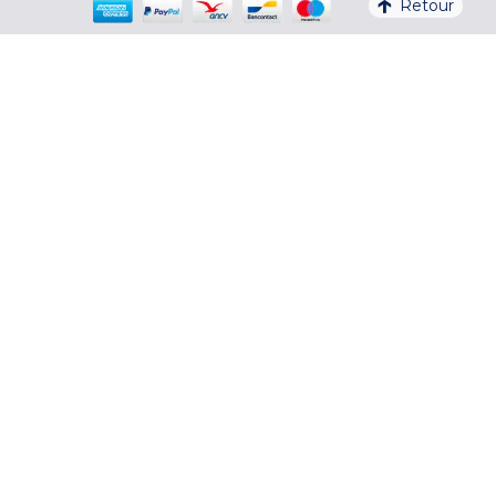
Retour
En savoir plus
² hors Appart'hôtel Odalys City
³ seulement 30€ de frais (hors frais de
dossier)
4,1/5 – 37 710 AVIS QUALITELIS